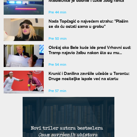
Pre 44 min
Nada Topčagić o najvećem strahu: "Plašim
se da ću ostati sama u grobu"
Pre 50 min
Okršaj oko Bele kuće ide pred Vrhovni sud:
Tramp najavio žalbu nakon što su mu
blokirani radovi
Pre 54 min
Krunić i Danilina završile učešće u Torontu:
Druge nositeljke ispale već na startu
Pre 57 min