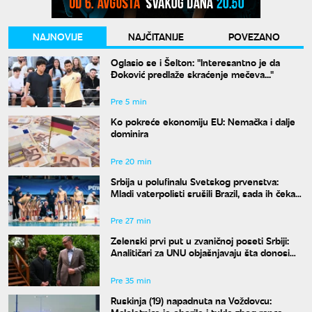
NAJNOVIJE
NAJČITANIJE
POVEZANO
Oglasio se i Šelton: "Interesantno je da
Đoković predlaže skraćenje mečeva..."
Pre 5 min
Ko pokreće ekonomiju EU: Nemačka i dalje
dominira
Pre 20 min
Srbija u polufinalu Svetskog prvenstva:
Mladi vaterpolisti srušili Brazil, sada ih čeka
Hrvatska
Pre 27 min
Zelenski prvi put u zvaničnoj poseti Srbiji:
Analitičari za UNU objašnjavaju šta donosi
susret u Beogradu i kako će reagovati
Moskva
Pre 35 min
Ruskinja (19) napadnuta na Voždovcu:
Maloletnice je oborile i tukle zbog ranca