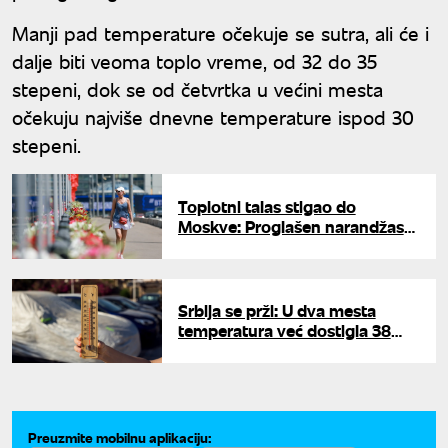
Manji pad temperature očekuje se sutra, ali će i
dalje biti veoma toplo vreme, od 32 do 35
stepeni, dok se od četvrtka u većini mesta
očekuju najviše dnevne temperature ispod 30
stepeni.
Toplotni talas stigao do
Moskve: Proglašen narandžasti
nivo uzbune zbog vrućine
Srbija se prži: U dva mesta
temperatura već dostigla 38
stepeni, evo gde je jedini spas
od vrućine
Preuzmite mobilnu aplikaciju: