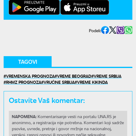
Podeli:
TAGOVI
VREMENSKA PROGNOZA
VREME BEOGRAD
VREME SRBIJA
RHMZ PROGNOZA
VRUĆINE SRBIJA
VREME KIKINDA
Ostavite Vaš komentar:
NAPOMENA:
Komentarisanje vesti na portalu UNA.RS je
anonimno, a registracija nije potrebna. Komentari koji sadrže
psovke, uvrede, pretnje i govor mržnje na nacionalnoj,
verskoj, rasnoj osnovi ili povodom nečije seksualne