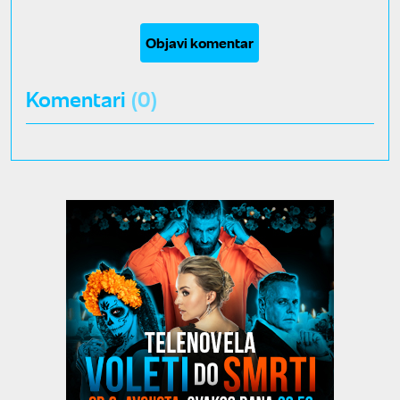
Objavi komentar
Komentari
(0)