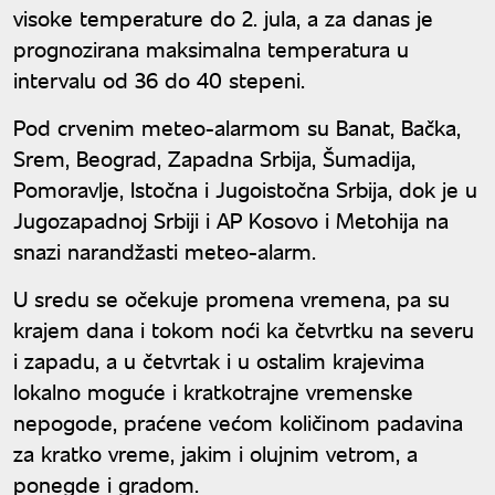
visoke temperature do 2. jula, a za danas je
prognozirana maksimalna temperatura u
intervalu od 36 do 40 stepeni.
Pod crvenim meteo-alarmom su Banat, Bačka,
Srem, Beograd, Zapadna Srbija, Šumadija,
Pomoravlje, Istočna i Jugoistočna Srbija, dok je u
Jugozapadnoj Srbiji i AP Kosovo i Metohija na
snazi narandžasti meteo-alarm.
U sredu se očekuje promena vremena, pa su
krajem dana i tokom noći ka četvrtku na severu
i zapadu, a u četvrtak i u ostalim krajevima
lokalno moguće i kratkotrajne vremenske
nepogode, praćene većom količinom padavina
za kratko vreme, jakim i olujnim vetrom, a
ponegde i gradom.