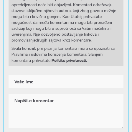
opredeljenosti neće biti objavljeni. Komentari odražavaju
stavove isključivo njihovih autora, koji zbog govora mržnje
mogu biti i krivično gonjeni. Kao čitatelj prihvatate
mogućnost da među komentarima mogu biti pronađeni
sadržaji koji mogu biti u suprotnosti sa Vašim načelima i
uverenjima. Nije dozvoljeno postavljanje linkova i
promovisanjedrugih sajtova kroz komentare.
Svaki korisnik pre pisanja komentara mora se upoznati sa
Pravilima i uslovima korišćenja komentara. Slanjem
Politiku privatnosti.
komentara prihvatate