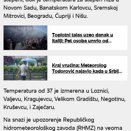
Novom Sadu, Banatskom Karlovcu, Sremskoj
Mitrovici, Beogradu, Ćupriji i Nišu.
Toplotni talas uzeo danak u
Italiji: Pet osoba umrlo od
posledica vrućine za 24 sata
Kraj vrućina: Meteorolog
Todorović najavio kada u Srbiju
stiže zahlađenje sa kišom
Temperatura od 37 je izmerena u Loznici,
Valjevu, Kragujevcu, Velikom Gradištu, Negotinu,
Kruševcu, i Zaječaru.
Na snazi je upozorenje Republičkog
hidrometeorološkog zavoda (RHMZ) na veoma