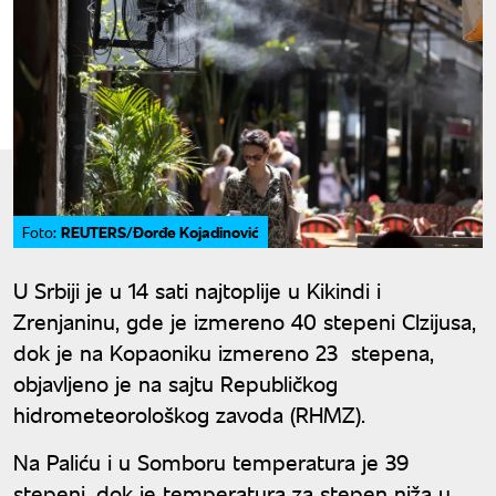
REUTERS/Đorđe Kojadinović
Foto:
U Srbiji je u 14 sati najtoplije u Kikindi i
Zrenjaninu, gde je izmereno 40 stepeni Clzijusa,
dok je na Kopaoniku izmereno 23 stepena,
objavljeno je na sajtu Republičkog
hidrometeorološkog zavoda (RHMZ).
Na Paliću i u Somboru temperatura je 39
stepeni, dok je temperatura za stepen niža u