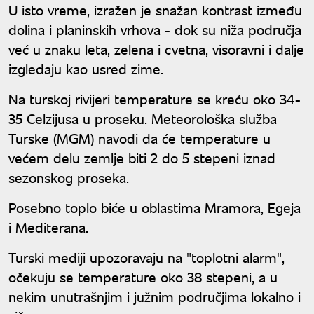
U isto vreme, izražen je snažan kontrast između
dolina i planinskih vrhova - dok su niža područja
već u znaku leta, zelena i cvetna, visoravni i dalje
izgledaju kao usred zime.
Na turskoj rivijeri temperature se kreću oko 34-
35 Celzijusa u proseku. Meteorološka služba
Turske (MGM) navodi da će temperature u
većem delu zemlje biti 2 do 5 stepeni iznad
sezonskog proseka.
Posebno toplo biće u oblastima Mramora, Egeja
i Mediterana.
Turski mediji upozoravaju na "toplotni alarm",
očekuju se temperature oko 38 stepeni, a u
nekim unutrašnjim i južnim područjima lokalno i