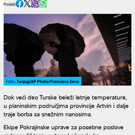
Podeli:
Tanjug/AP Photo/Francisco Seco
Foto:
Dok veći deo Turske beleži letnje temperature,
u planinskim područjima provincije Artvin i dalje
traje borba sa snežnim nanosima.
Ekipe Pokrajinske uprave za posebne poslove