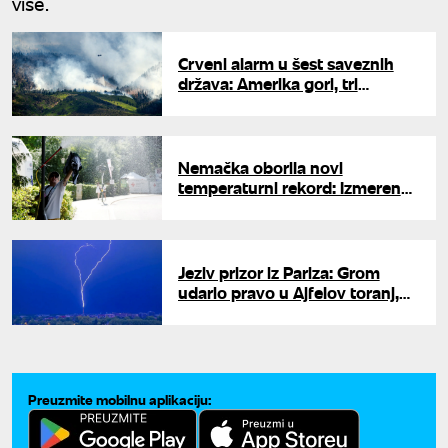
više.
Crveni alarm u šest saveznih
država: Amerika gori, tri
ogromna požara potpuno van
kontrole gutaju sve pred
sobom
Nemačka oborila novi
temperaturni rekord: Izmerena
najtoplija noć od kada postoje
merenja
Jeziv prizor iz Pariza: Grom
udario pravo u Ajfelov toranj,
snimak obilazi svet
Preuzmite mobilnu aplikaciju: