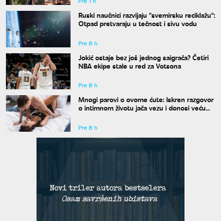
Pre 1 h
Ruski naučnici razvijaju "svemirsku reciklažu":
Otpad pretvaraju u tečnost i sivu vodu
Pre 8 h
Jokić ostaje bez još jednog saigrača? Četiri
NBA ekipe stale u red za Votsona
Pre 8 h
Mnogi parovi o ovome ćute: Iskren razgovor
o intimnom životu jača vezu i donosi veću
bliskost
Pre 8 h