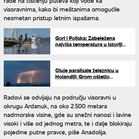
rade na čišćenju puteva koji vode ka
visoravnima, kako bi meštanima omogućile
nesmetan pristup letnim ispašama.
Gori i Poljska: Zabeležena
najviša temperatura u istoriji
merenja
Oluje paralisale železnicu u
Holandiji: Grom oštetio
signalizaciju, vozovi kasne
Radovi se odvijaju na području visoravni u
okrugu Ardanuk, na oko 2.500 metara
nadmorske visine, gde su snežni nanosi i lavine
visoki i više od jednog metra, te i dalje blokiraju
pojedine putne pravce, piše Anadolija.