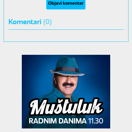
Objavi komentar
Komentari
(0)