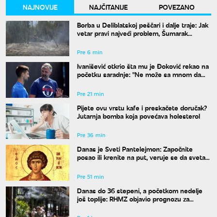
NAJNOVIJE
NAJČITANIJE
POVEZANO
Borba u Deliblatskoj peščari i dalje traje: Jak
vetar pravi najveći problem, Šumarak
odbranjen
Pre 6 min
Ivanišević otkrio šta mu je Đoković rekao na
početku saradnje: "Ne može sa mnom da
radi onaj ko ne razume moja ludila"
Pre 21 min
Pijete ovu vrstu kafe i preskačete doručak?
Jutarnja bomba koja povećava holesterol
Pre 36 min
Danas je Sveti Pantelejmon: Započnite
posao ili krenite na put, veruje se da svetac
blagosilja svaki rad
Pre 51 min
Danas do 36 stepeni, a početkom nedelje
još toplije: RHMZ objavio prognozu za
naredne dane