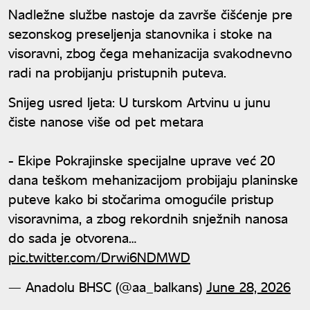
Nadležne službe nastoje da završe čišćenje pre
sezonskog preseljenja stanovnika i stoke na
visoravni, zbog čega mehanizacija svakodnevno
radi na probijanju pristupnih puteva.
Snijeg usred ljeta: U turskom Artvinu u junu
čiste nanose više od pet metara
- Ekipe Pokrajinske specijalne uprave već 20
dana teškom mehanizacijom probijaju planinske
puteve kako bi stočarima omogućile pristup
visoravnima, a zbog rekordnih snježnih nanosa
do sada je otvorena…
pic.twitter.com/Drwi6NDMWD
— Anadolu BHSC (@aa_balkans)
June 28, 2026