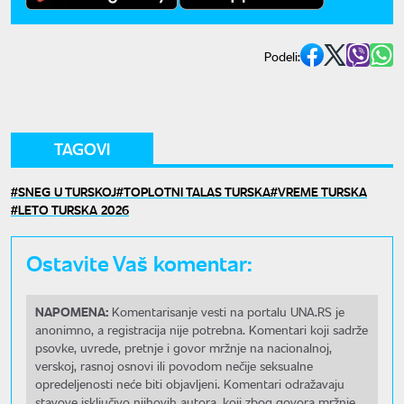
Podeli:
TAGOVI
SNEG U TURSKOJ
TOPLOTNI TALAS TURSKA
VREME TURSKA
LETO TURSKA 2026
Ostavite Vaš komentar:
NAPOMENA:
Komentarisanje vesti na portalu UNA.RS je
anonimno, a registracija nije potrebna. Komentari koji sadrže
psovke, uvrede, pretnje i govor mržnje na nacionalnoj,
verskoj, rasnoj osnovi ili povodom nečije seksualne
opredeljenosti neće biti objavljeni. Komentari odražavaju
stavove isključivo njihovih autora, koji zbog govora mržnje