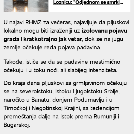
Loznicu: "Odjednom se smrklo,
kao da je neko prosuo iz
rukava"
U najavi RHMZ za večeras, najavljuje da pljuskovi
lokalno mogu biti izraženiji uz
izolovanu pojavu
grada i kratkotrajno jak vetar,
dok se na jugu
zemlje očekuje ređa pojava padavina.
Takođe, ističe se da se padavine mestimično
očekuju i u toku noći, ali slabijeg intenziteta.
Do kraja dana pljuskovi sa grmljavinom očekuju
se na severoistoku, istoku i jugoistoku Srbije,
naročito u Banatu, donjem Podumavlju i u
Timočkoj i Negotinskoj Krajini, sa tedencijom
premeštanja dalje na istok prema Rumuniji i
Bugarskoj.