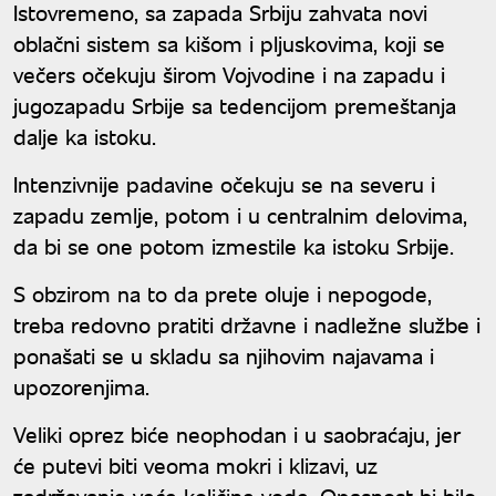
Istovremeno, sa zapada Srbiju zahvata novi
oblačni sistem sa kišom i pljuskovima, koji se
večers očekuju širom Vojvodine i na zapadu i
jugozapadu Srbije sa tedencijom premeštanja
dalje ka istoku.
Intenzivnije padavine očekuju se na severu i
zapadu zemlje, potom i u centralnim delovima,
da bi se one potom izmestile ka istoku Srbije.
S obzirom na to da prete oluje i nepogode,
treba redovno pratiti državne i nadležne službe i
ponašati se u skladu sa njihovim najavama i
upozorenjima.
Veliki oprez biće neophodan i u saobraćaju, jer
će putevi biti veoma mokri i klizavi, uz
zadržavanje veće količine vode. Opasnost bi bilo