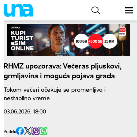
RHMZ upozorava: Večeras pljuskovi,
grmljavina i moguća pojava grada
Tokom večeri očekuje se promenljivo i
nestabilno vreme
03.06.2026. 18:00
Podeli: