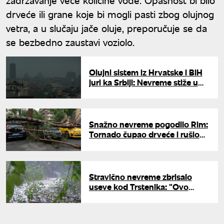
drveće ili grane koje bi mogli pasti zbog olujnog
vetra, a u slučaju jače oluje, preporučuje se da
se bezbedno zaustavi voziolo.
Olujni sistem iz Hrvatske i BiH
juri ka Srbiji: Nevreme stiže u
naredna dva sata, RHMZ niže
upozorenja
Snažno nevreme pogodilo Rim:
Tornado čupao drveće i rušio
tezge na pijaci
Stravično nevreme zbrisalo
useve kod Trstenika: "Ovo
nisam video za 80 godina,
nemamo više ništa, sve je
uništeno"