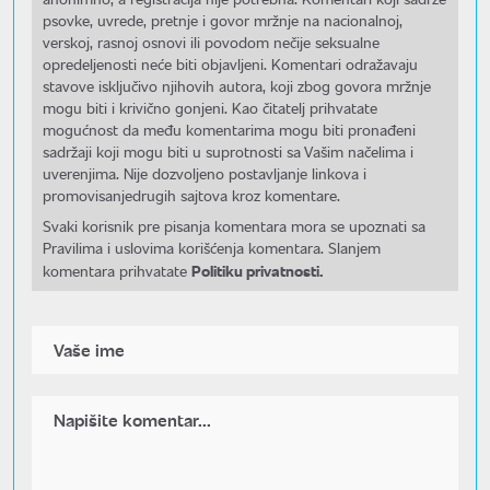
psovke, uvrede, pretnje i govor mržnje na nacionalnoj,
verskoj, rasnoj osnovi ili povodom nečije seksualne
opredeljenosti neće biti objavljeni. Komentari odražavaju
stavove isključivo njihovih autora, koji zbog govora mržnje
mogu biti i krivično gonjeni. Kao čitatelj prihvatate
mogućnost da među komentarima mogu biti pronađeni
sadržaji koji mogu biti u suprotnosti sa Vašim načelima i
uverenjima. Nije dozvoljeno postavljanje linkova i
promovisanjedrugih sajtova kroz komentare.
Svaki korisnik pre pisanja komentara mora se upoznati sa
Pravilima i uslovima korišćenja komentara. Slanjem
Politiku privatnosti.
komentara prihvatate