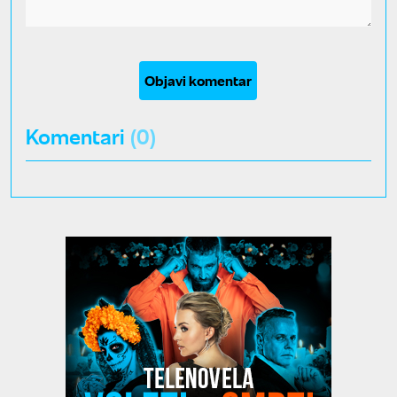
Objavi komentar
Komentari
(0)