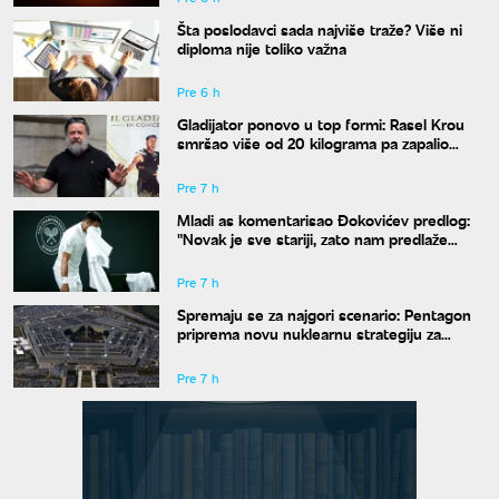
Šta poslodavci sada najviše traže? Više ni
diploma nije toliko važna
Pre 6 h
Gladijator ponovo u top formi: Rasel Krou
smršao više od 20 kilograma pa zapalio
društvene mreže novim izgledom
Pre 7 h
Mladi as komentarisao Đokovićev predlog:
"Novak je sve stariji, zato nam predlaže
kraće mečeve"
Pre 7 h
Spremaju se za najgori scenario: Pentagon
priprema novu nuklearnu strategiju za
eventualni sukob sa Rusijom i Kinom
Pre 7 h