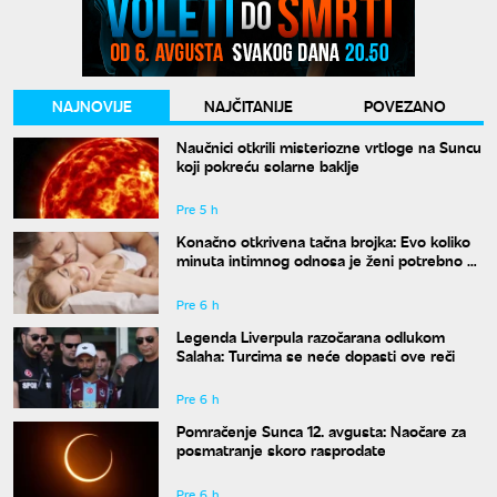
NAJNOVIJE
NAJČITANIJE
POVEZANO
Naučnici otkrili misteriozne vrtloge na Suncu
koji pokreću solarne baklje
Pre 5 h
Konačno otkrivena tačna brojka: Evo koliko
minuta intimnog odnosa je ženi potrebno da
bi bila potpuno zadovoljna
Pre 6 h
Legenda Liverpula razočarana odlukom
Salaha: Turcima se neće dopasti ove reči
Pre 6 h
Pomračenje Sunca 12. avgusta: Naočare za
posmatranje skoro rasprodate
Pre 6 h