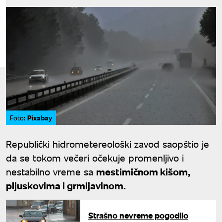
Pixabay
Foto:
Republički hidrometereološki zavod saopštio je
da se tokom večeri očekuje promenljivo i
nestabilno vreme sa
mestimičnom kišom,
pljuskovima i grmljavinom.
Strašno nevreme pogodilo