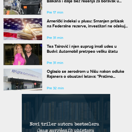
Balkana i dalje bez rešenja za boravak u
Šengenu
Pre 17 min
Američki indeksi u plusu: Smanjen pritisak
na Federalne rezerve, investitori ne očekuju
povećanje kamata
Pre 31 min
Tea Tairović i njen suprug imali udes u
Budvi: Automobil pretrpeo veliku štetu
Pre 31 min
Oglasio se aerodrom u Nišu nakon odluke
Rajanera o obustavi letova: "Pratimo
situaciju i čekamo odgovor"
Pre 32 min