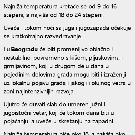
Najniža temperatura kretaće se od 9 do 16
stepeni, a najviša od 18 do 24 stepeni.
Uveče i tokom noći sa juga i jugozapada očekuje
se kratkotrajno razvedravanje.
I u
Beogradu
će biti promenljivo oblačno i
nestabilno, povremeno s kišom, pljuskovima i
grmljavinom, koji u drugom delu dana u
pojedinim delovima grada mogu biti i izraženiji
uz lokalnu pojavu grada i jakog ili olujnog vetra u
zoni najintenzivnijih razvoja.
Ujutro će duvati slab do umeren južni i
jugoistočni vetar, koji će tokom dana biti u
pojačanju, a uveče u skretanju na zapadni.
Najniža temperatura biće oko 16, a najviša oko