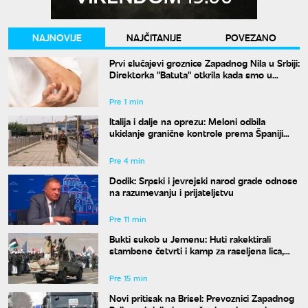
NAJNOVIJE
NAJČITANIJE
POVEZANO
Prvi slučajevi groznice Zapadnog Nila u Srbiji:
Direktorka "Batuta" otkrila kada smo u
najvećem riziku od uboda
Pre 1 min
Italija i dalje na oprezu: Meloni odbila
ukidanje granične kontrole prema Španiji
pre 15. avgusta
Pre 4 min
Dodik: Srpski i jevrejski narod grade odnose
na razumevanju i prijateljstvu
Pre 11 min
Bukti sukob u Jemenu: Huti rakektirali
stambene četvrti i kamp za raseljena lica,
ima mrtvih i ranjenih
Pre 15 min
Novi pritisak na Brisel: Prevoznici Zapadnog