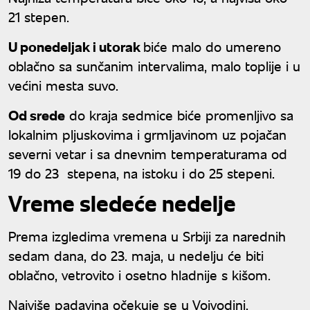
21 stepen.
U ponedeljak i utorak
biće malo do umereno
oblačno sa sunčanim intervalima, malo toplije i u
većini mesta suvo.
Od srede
do kraja sedmice biće promenljivo sa
lokalnim pljuskovima i grmljavinom uz pojačan
severni vetar i sa dnevnim temperaturama od
19 do 23 stepena, na istoku i do 25 stepeni.
Vreme sledeće nedelje
Prema izgledima vremena u Srbiji za narednih
sedam dana, do 23. maja, u nedelju će biti
oblačno, vetrovito i osetno hladnije s kišom.
Najviše padavina očekuje se u Vojvodini,