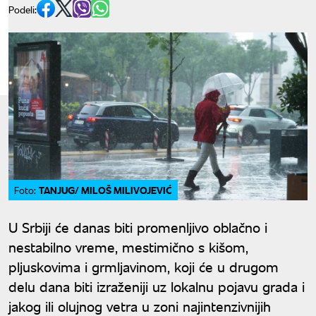
Podeli:
TANJUG/ MILOŠ MILIVOJEVIĆ
Foto:
U Srbiji će danas biti promenljivo oblačno i
nestabilno vreme, mestimično s kišom,
pljuskovima i grmljavinom, koji će u drugom
delu dana biti izraženiji uz lokalnu pojavu grada i
jakog ili olujnog vetra u zoni najintenzivnijih