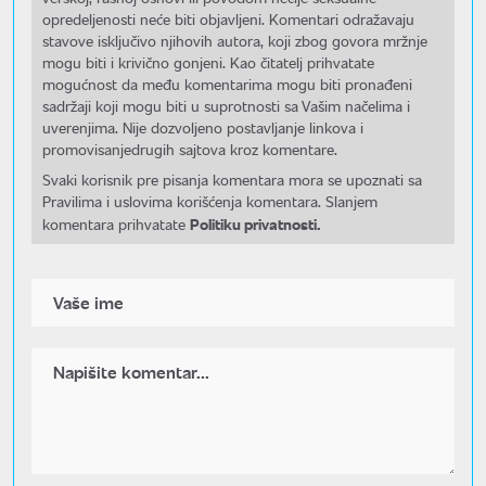
opredeljenosti neće biti objavljeni. Komentari odražavaju
stavove isključivo njihovih autora, koji zbog govora mržnje
mogu biti i krivično gonjeni. Kao čitatelj prihvatate
mogućnost da među komentarima mogu biti pronađeni
sadržaji koji mogu biti u suprotnosti sa Vašim načelima i
uverenjima. Nije dozvoljeno postavljanje linkova i
promovisanjedrugih sajtova kroz komentare.
Svaki korisnik pre pisanja komentara mora se upoznati sa
Pravilima i uslovima korišćenja komentara. Slanjem
Politiku privatnosti.
komentara prihvatate