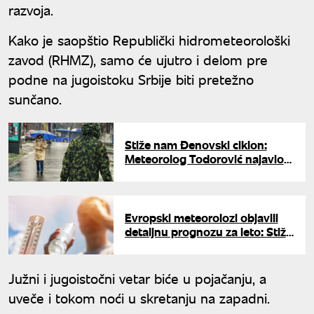
razvoja.
Kako je saopštio Republički hidrometeorološki
zavod (RHMZ), samo će ujutro i delom pre
podne na jugoistoku Srbije biti pretežno
sunčano.
Stiže nam Đenovski ciklon:
Meteorolog Todorović najavio
drastično zahlađenje za vikend
Evropski meteorolozi objavili
detaljnu prognozu za leto: Stiže
nam toplotni udar kakav se ne
pamti i preti opasan fenomen
Južni i jugoistočni vetar biće u pojačanju, a
uveče i tokom noći u skretanju na zapadni.