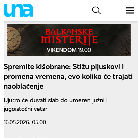
Spremite kišobrane: Stižu pljuskovi i
promena vremena, evo koliko će trajati
naoblačenje
Ujutro će duvati slab do umeren južni i
jugoistočni vetar
16.05.2026. 05:00