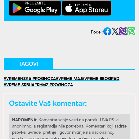
Podeli:
TAGOVI
VREMENSKA PROGNOZA
VREME MAJ
VREME BEOGRAD
VREME SRBIJA
RHMZ PROGNOZA
Ostavite Vaš komentar:
NAPOMENA:
Komentarisanje vesti na portalu UNA.RS je
anonimno, a registracija nije potrebna. Komentari koji sadrže
psovke, uvrede, pretnje i govor mržnje na nacionalnoj,
verskoj, rasnoj osnovi ili povodom nečije seksualne