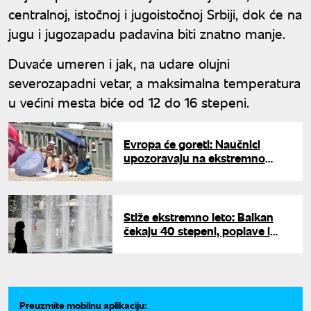
centralnoj, istočnoj i jugoistočnoj Srbiji, dok će na
jugu i jugozapadu padavina biti znatno manje.
Duvaće umeren i jak, na udare olujni
severozapadni vetar, a maksimalna temperatura
u većini mesta biće od 12 do 16 stepeni.
Evropa će goreti: Naučnici
upozoravaju na ekstremno
toplo leto pred nama
Stiže ekstremno leto: Balkan
čekaju 40 stepeni, poplave i
superćelijske oluje, upozoravaju
meteorolozi
Preuzmite mobilnu aplikaciju: