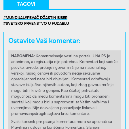
TAGOVI
MUNDIJAL
PEVAČ DŽASTIN BIBER
SVETSKO PRVENSTVO U FUDABLU
Ostavite Vaš komentar:
NAPOMENA:
Komentarisanje vesti na portalu UNA.RS je
anonimno, a registracija nije potrebna. Komentari koji sadrže
psovke, uvrede, pretnje i govor mržnje na nacionalnoj,
verskoj, rasnoj osnovi ili povodom nečije seksualne
opredeljenosti neće biti objavljeni. Komentari odražavaju
stavove isključivo njihovih autora, koji zbog govora mržnje
mogu biti i krivično gonjeni. Kao čitatelj prihvatate
mogućnost da među komentarima mogu biti pronađeni
sadržaji koji mogu biti u suprotnosti sa Vašim načelima i
uverenjima. Nije dozvoljeno postavljanje linkova i
promovisanjedrugih sajtova kroz komentare.
Svaki korisnik pre pisanja komentara mora se upoznati sa
Pravilima i uslovima korišćenja komentara. Slanjem