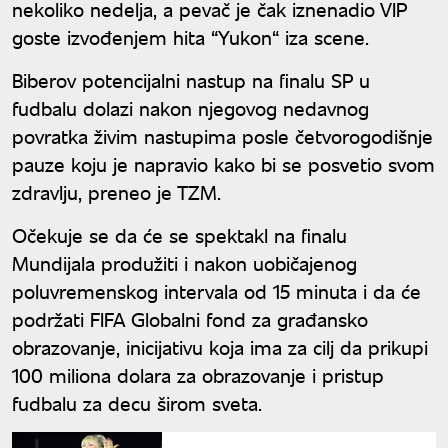
nekoliko nedelja, a pevač je čak iznenadio VIP
goste izvođenjem hita “Yukon“ iza scene.
Biberov potencijalni nastup na finalu SP u
fudbalu dolazi nakon njegovog nedavnog
povratka živim nastupima posle četvorogodišnje
pauze koju je napravio kako bi se posvetio svom
zdravlju, preneo je TZM.
Očekuje se da će se spektakl na finalu
Mundijala produžiti i nakon uobičajenog
poluvremenskog intervala od 15 minuta i da će
podržati FIFA Globalni fond za građansko
obrazovanje, inicijativu koja ima za cilj da prikupi
100 miliona dolara za obrazovanje i pristup
fudbalu za decu širom sveta.