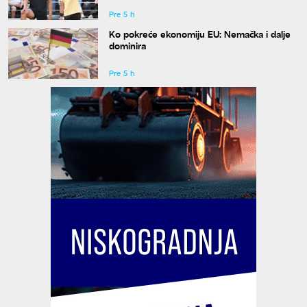
Pre 5 h
Ko pokreće ekonomiju EU: Nemačka i dalje
dominira
Pre 5 h