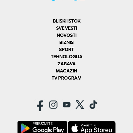
BLISKI ISTOK
SVE VESTI
NOVOSTI
BIZNIS
SPORT
TEHNOLOGIJA
ZABAVA
MAGAZIN
TV PROGRAM