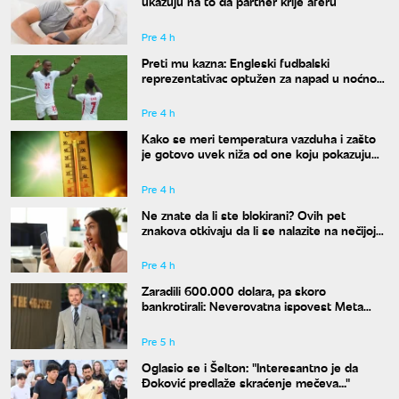
ukazuju na to da partner krije aferu
Pre 4 h
Preti mu kazna: Engleski fudbalski
reprezentativac optužen za napad u noćnom
klubu
Pre 4 h
Kako se meri temperatura vazduha i zašto
je gotovo uvek niža od one koju pokazuju
naši termometri
Pre 4 h
Ne znate da li ste blokirani? Ovih pet
znakova otkivaju da li se nalazite na nečijoj
"crnoj listi"
Pre 4 h
Zaradili 600.000 dolara, pa skoro
bankrotirali: Neverovatna ispovest Meta
Dejmona o paklu kroz koji je prošao
Pre 5 h
Oglasio se i Šelton: "Interesantno je da
Đoković predlaže skraćenje mečeva..."