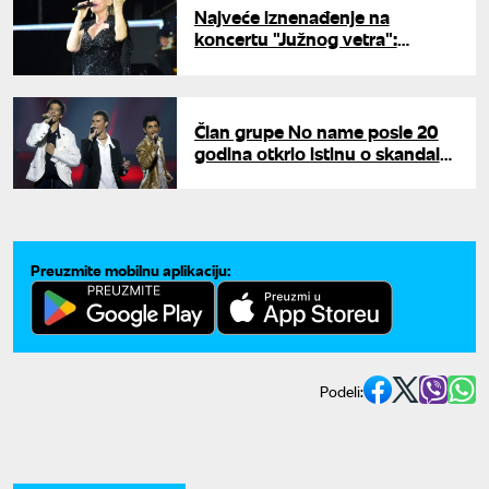
Najveće iznenađenje na
koncertu "Južnog vetra":
Suzanu Jovanović optužili da
peva na plejbek
Član grupe No name posle 20
godina otkrio istinu o skandalu
s Flamingosima na Beoviziji
2006: "Bilo je namešteno"
Preuzmite mobilnu aplikaciju:
Podeli: