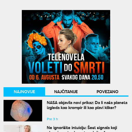
NAJNOVIJE
NAJČITANIJE
POVEZANO
NASA objavila novi prikaz: Da li naša planeta
izgleda kao krompir ili kao plavi kliker?
Pre 3 h
Ne ignorišite intuiciju: Šest signala koji