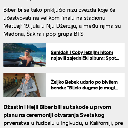
Biber bi se tako priključio nizu zvezda koje će
učestvovati na velikom finalu na stadionu
MetLajf 19. jula u Nju Džerziju, a među njima su
Madona, Šakira i pop grupa BTS.
Senidah i Coby letnjim hitom
najavili zajednički album: Spot
za "Sexy" sniman na jezeru
Komo
Željko Bebek udario po bivšem
bendu: "Bijelo dugme je moglo
da traje samo sa mnom"
Džastin i Hejli Biber bili su takođe u prvom
planu na ceremoniji otvaranja Svetskog
prvenstva
u fudbalu u Inglvudu, u Kaliforniji, pre