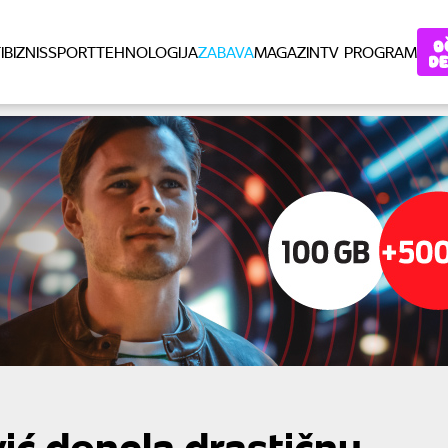
I
BIZNIS
SPORT
TEHNOLOGIJA
ZABAVA
MAGAZIN
TV PROGRAM
ć donela drastičnu