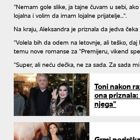
"Nemam gole slike, ja tajne čuvam u sebi, ako
lojalna i volim da imam lojalne prijatelje…".
Na kraju, Aleksandra je priznala da jedva čeka 
"Volela bih da odem na letovnje, ali teško, daj
temu nove romanse za "Premijeru, vikend speci
"Super, ali neću dečka, ne za sada. Za sada mi
Toni nakon ra
ona priznala
njega"
Grmi podrška