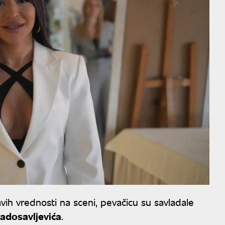
avih vrednosti na sceni, pevačicu su savladale
adosavljevića
.