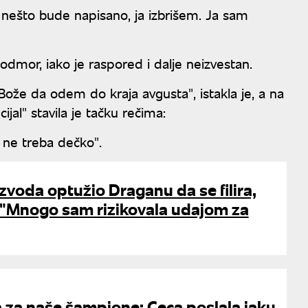
 nešto bude napisano, ja izbrišem. Ja sam
odmor, iako je raspored i dalje neizvestan.
 Bože da odem do kraja avgusta", istakla je, a na
jal" stavila je tačku rečima:
 ne treba dečko".
zvoda optužio Draganu da se filira,
: "Mnogo sam rizikovala udajom za
 za naše šampione: Ceca poslala jaku