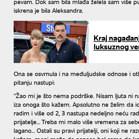
pevam. Dok sam bila mlađa želela sam više p
iskrena je bila Aleksandra.
Kraj nagađanji
luksuznog venč
Ona se osvrnula i na međuljudske odnose i otk
pitanju nastupi:
"Žao mi je što nema podrške. Nisam ljuta ni n
iza onoga što kažem. Apsolutno ne želim da
radim i više od 2, 3 nastupa nedeljno neću radi
prijatelje… Treba mi malo više vremena za seb
lagano… Ostali su pravi prijatelji, oni koji ne r
kažem, meni može da nanese bol samo do koga