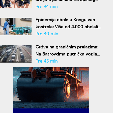
prvenstva
Pre 34 min
Epidemija ebole u Kongu van
kontrole: Više od 4.000 obolelih,
stopa smrtnosti skočila na
Pre 40 min
skoro 44 odsto
Gužve na graničnim prelazima:
Na Batrovcima putnička vozila
čekaju četiri sata na izlaz
Pre 45 min