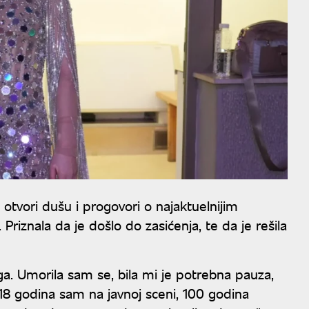
a otvori dušu i progovori o najaktuelnijim
. Priznala da je došlo do zasićenja, te da je rešila
ga. Umorila sam se, bila mi je potrebna pauza,
8 godina sam na javnoj sceni, 100 godina