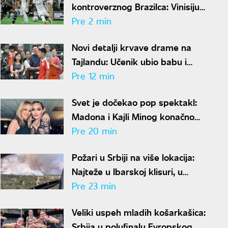
kontroverznog Brazilca: Vinisijus
Žunior još šest godina u Realu
Pre 2 min
Novi detalji krvave drame na
Tajlandu: Učenik ubio babu i
dedu pre pucnjave u školi,
Pre 12 min
ukupno osmoro mrtvih
Svet je dočekao pop spektakl:
Madona i Kajli Minog konačno
objavile zajedničku pesmu
Pre 20 min
Požari u Srbiji na više lokacija:
Najteže u Ibarskoj klisuri, u
Deliblatskoj peščari mirnije
Pre 23 min
Veliki uspeh mladih košarkašica:
Srbija u polufinalu Evropskog