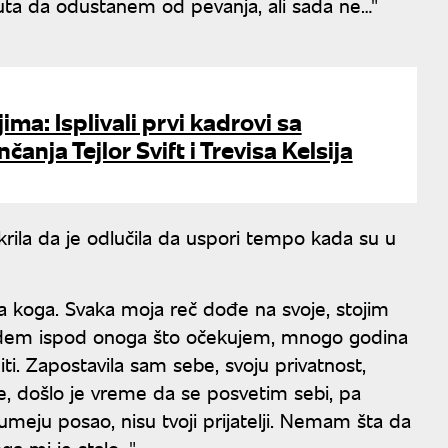
uta da odustanem od pevanja, ali sada ne…"
ma: Isplivali prvi kadrovi sa
anja Tejlor Svift i Trevisa Kelsija
rila da je odlučila da uspori tempo kada su u
a koga. Svaka moja reč dođe na svoje, stojim
 idem ispod onoga što očekujem, mnogo godina
ti. Zapostavila sam sebe, svoju privatnost,
e, došlo je vreme da se posvetim sebi, pa
azumeju posao, nisu tvoji prijatelji. Nemam šta da
 mi je stalo…".