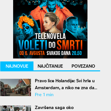
NAJNOVIJE
NAJČITANIJE
POVEZANO
Pravo lice Holandije: Svi hrle u
Amsterdam, a niko ne zna da
se na samo 30 minuta nalazi
Pre 1 min
ovo rajsko mesto
Završena saga oko