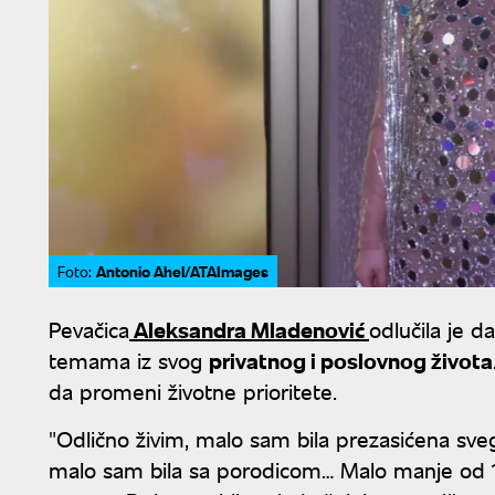
Antonio Ahel/ATAImages
Foto:
Pevačica
Aleksandra Mladenović
odlučila je d
temama iz svog
privatnog i poslovnog života
da promeni životne prioritete.
"Odlično živim, malo sam bila prezasićena sve
malo sam bila sa porodicom… Malo manje od 1