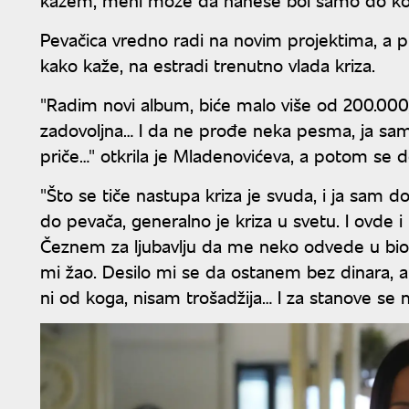
Pevačica vredno radi na novim projektima, a pr
kako kaže, na estradi trenutno vlada kriza.
"Radim novi album, biće malo više od 200.000, a
zadovoljna… I da ne prođe neka pesma, ja sam 
priče…" otkrila je Mladenovićeva, a potom se do
"Što se tiče nastupa kriza je svuda, i ja sam 
do pevača, generalno je kriza u svetu. I ovde i
Čeznem za ljubavlju da me neko odvede u bios
mi žao. Desilo mi se da ostanem bez dinara, a
ni od koga, nisam trošadžija… I za stanove se mu