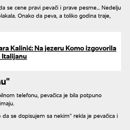
 da se cene pravi pevači i prave pesme… Nedelju
akala. Onako da peva, a toliko godina traje,
ra Kalinić: Na jezeru Komo izgovorila
Italijanu
nu"
ilnom telefonu, pevačica je bila potpuno
imaju.
da se dopisujem sa nekim" rekla je pevačica i