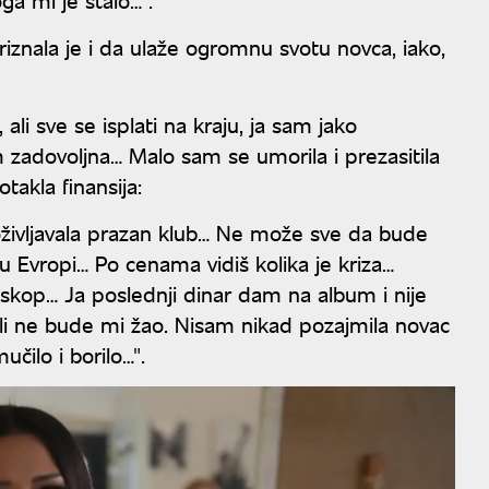
iznala je i da ulaže ogromnu svotu novca, iako,
li sve se isplati na kraju, ja sam jako
zadovoljna… Malo sam se umorila i prezasitila
takla finansija:
doživljavala prazan klub… Ne može sve da bude
 u Evropi… Po cenama vidiš kolika je kriza…
kop… Ja poslednji dinar dam na album i nije
li ne bude mi žao. Nisam nikad pozajmila novac
čilo i borilo…".