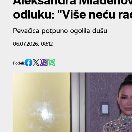
odluku: "Više neću ra
Pevačica potpuno ogolila dušu
06.07.2026. 08:12
Podeli: