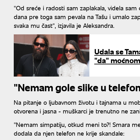
"Od sreće i radosti sam zaplakala, videla sam
dana pre toga sam pevala na Tašu i umalo zapl
svaka mu čast", izjavila je Aleksandra.
Udala se Tama
"da" moćnom 
"Nemam gole slike u telefo
Na pitanje o ljubavnom životu i tajnama u mob
otvorena i jasna - muškarci je trenutno ne zan
"Nemam simpatiju, otkud meni to?! Smara me 
dodala da njen telefon ne krije skandale: