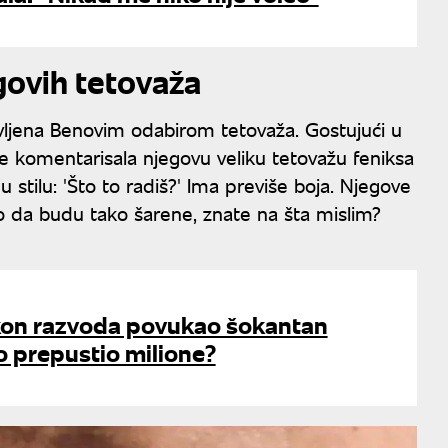
egovih tetovaža
ševljena Benovim odabirom tetovaža. Gostujući u
e komentarisala njegovu veliku tetovažu feniksa
u stilu: 'Što to radiš?' Ima previše boja. Njegove
lo da budu tako šarene, znate na šta mislim?
kon razvoda povukao šokantan
o prepustio milione?