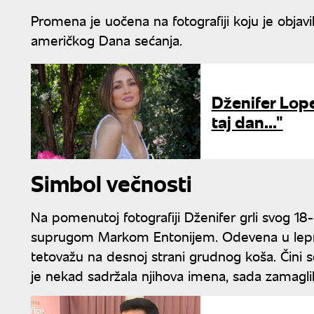
Promena je uočena na fotografiji koju je ob
američkog Dana sećanja.
Dženifer Lope
taj dan..."
Simbol večnosti
Na pomenutoj fotografiji Dženifer grli svog 18
suprugom Markom Entonijem. Odevena u lepršav
tetovažu na desnoj strani grudnog koša. Čini s
je nekad sadržala njihova imena, sada zamaglila