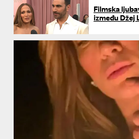
Filmska ljuba
između Džej L