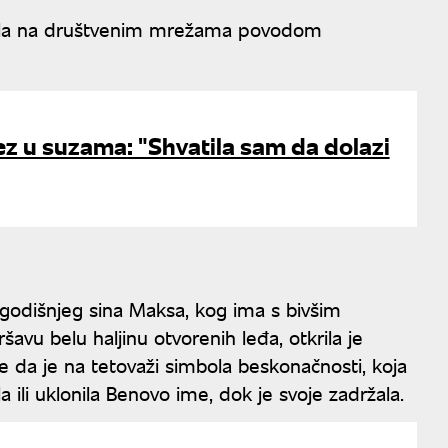
javila na društvenim mrežama povodom
z u suzama: "Shvatila sam da dolazi
-godišnjeg sina Maksa, kog ima s bivšim
u belu haljinu otvorenih leđa, otkrila je
e da je na tetovaži simbola beskonačnosti, koja
 ili uklonila Benovo ime, dok je svoje zadržala.