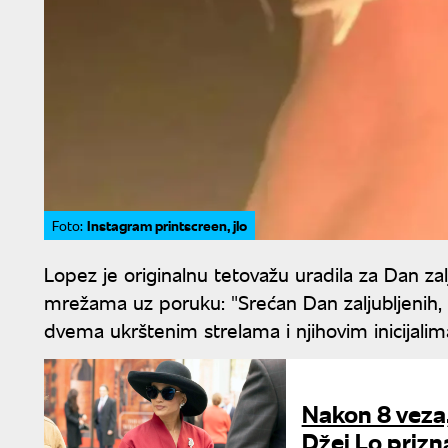
Instagram printscreen, jlo
Foto:
Lopez je originalnu tetovažu uradila za Dan zal
mrežama uz poruku: "Srećan Dan zaljubljenih, lj
dvema ukrštenim strelama i njihovim inicijalima 
Nakon 8 veza,
Džej Lo prizn