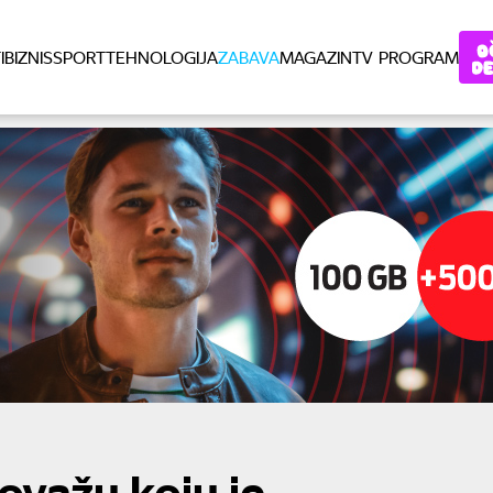
I
BIZNIS
SPORT
TEHNOLOGIJA
ZABAVA
MAGAZIN
TV PROGRAM
tovažu koju je