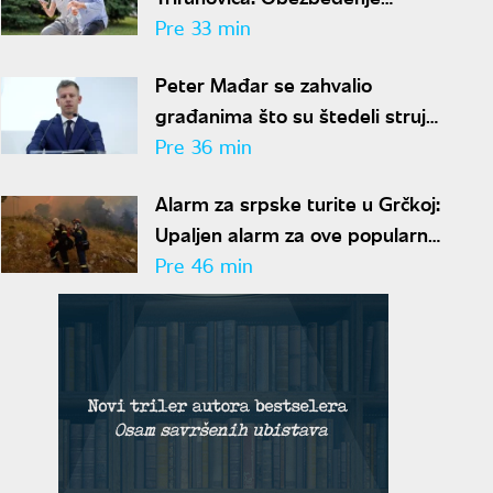
posumnjalo na krađu - odmah
Pre 33 min
zvali policiju
Peter Mađar se zahvalio
građanima što su štedeli struju:
Očuvana energetska stabilnost
Pre 36 min
zemlje
Alarm za srpske turite u Grčkoj:
Upaljen alarm za ove popularne
destinacije zbog opasnosti od
Pre 46 min
požara