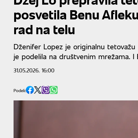
posvetila Benu Aflek
rad na telu
Dženifer Lopez je originalnu tetovažu u
je podelila na društvenim mrežama. I B
31.05.2026. 16:00
Podeli: