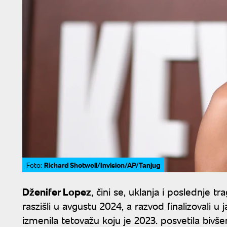
Richard Shotwell/Invision/AP/Tanjug
Foto:
Dženifer Lopez
, čini se, uklanja i poslednje t
raszišli u avgustu 2024, a razvod finalizovali u
izmenila tetovažu koju je 2023. posvetila biv