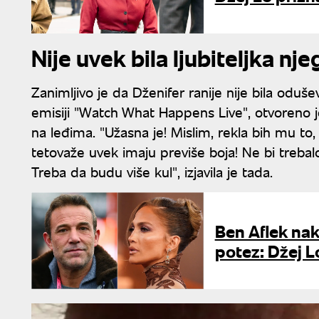
Nije uvek bila ljubiteljka nj
Zanimljivo je da Dženifer ranije nije bila odu
emisiji "Watch What Happens Live", otvoreno j
na leđima. "Užasna je! Mislim, rekla bih mu to, 
tetovaže uvek imaju previše boja! Ne bi treba
Treba da budu više kul", izjavila je tada.
Ben Aflek na
potez: Džej L