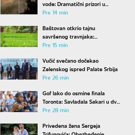
vode: Dramatični prizori u
Deliblatskoj peščari, MUP
Pre 14 min
objavio snimke borbe sa
Baštovan otkrio tajnu
vatrenom stihijom
savršenog travnjaka:
Jednostavan trik pravi čudo za
Pre 15 min
nekoliko nedelja
Vučić svečano dočekao
Zelenskog ispred Palate Srbija
Pre 26 min
Gof lako do osmine finala
Toronta: Savladala Sakari u dva
seta
Pre 28 min
Privedena žena Sergeja
Trifunovića: Obezbeđenje