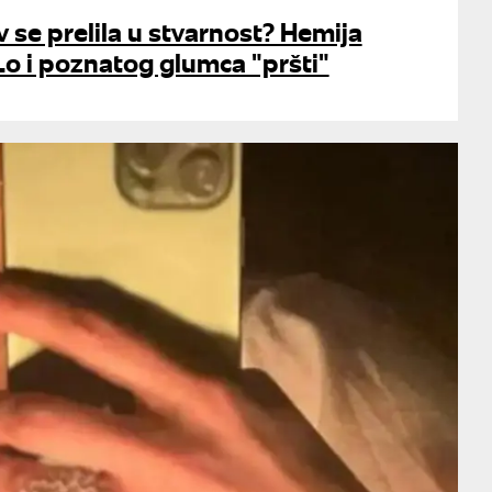
v se prelila u stvarnost? Hemija
o i poznatog glumca "pršti"