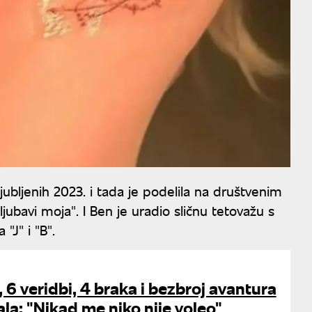
jubljenih 2023. i tada je podelila na društvenim
ubavi moja". I Ben je uradio sličnu tetovažu s
"J" i "B".
 6 veridbi, 4 braka i bezbroj avantura
ala: "Nikad me niko nije voleo"