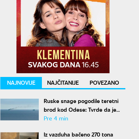
NAJNOVIJE
NAJČITANIJE
POVEZANO
Ruske snage pogodile teretni
brod kod Odese: Tvrde da je
prevozio oružje i opremu za
Pre 4 min
Ukrajinu
Iz vazduha bačeno 270 tona