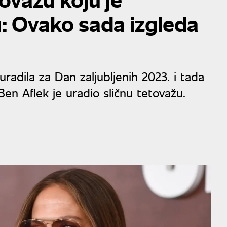
u: Ovako sada izgleda
radila za Dan zaljubljenih 2023. i tada
en Aflek je uradio sličnu tetovažu.