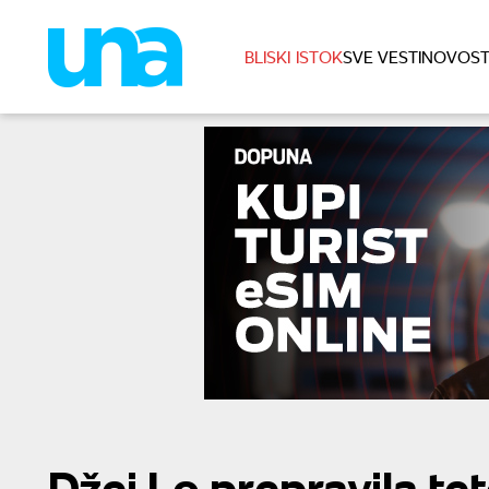
BLISKI ISTOK
SVE VESTI
NOVOST
Džej Lo prepravila te