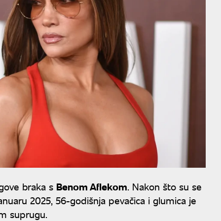
ragove braka s
Benom Aflekom
. Nakon što su se
 januaru 2025, 56-godišnja pevačica i glumica je
šem suprugu.