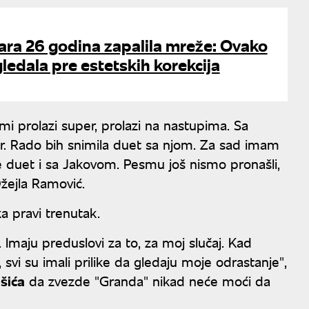
tara 26 godina zapalila mreže: Ovako
gledala pre estetskih korekcija
 prolazi super, prolazi na nastupima. Sa
per. Rado bih snimila duet sa njom. Za sad imam
 duet i sa Jakovom. Pesmu još nismo pronašli,
Džejla Ramović.
ka pravi trenutak.
Imaju preduslovi za to, za moj slučaj. Kad
svi su imali prilike da gledaju moje odrastanje",
šića
da zvezde "Granda" nikad neće moći da