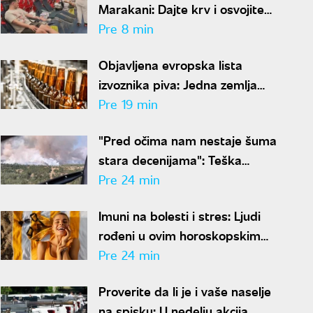
Marakani: Dajte krv i osvojite
kartu za Ligu šampiona
Pre 8 min
Objavljena evropska lista
izvoznika piva: Jedna zemlja
ubedljivo prednjači
Pre 19 min
"Pred očima nam nestaje šuma
stara decenijama": Teška
situacija sa požarima širom
Pre 24 min
Srbije, šteta je ogromna
Imuni na bolesti i stres: Ljudi
rođeni u ovim horoskopskim
znakovima imaju čelično
Pre 24 min
zdravlje, a jedan detalj ih
Proverite da li je i vaše naselje
potpuno izdvaja
na spisku: U nedelju akcija