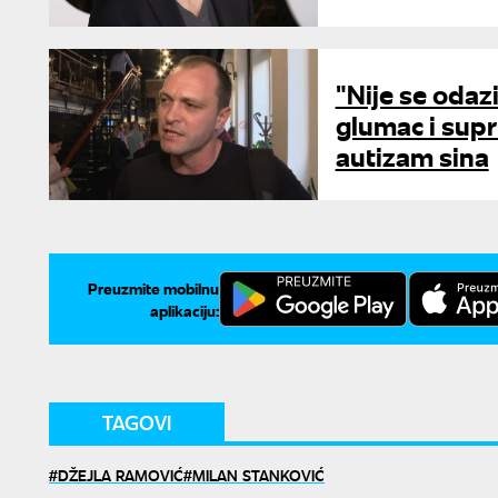
"Nije se odazi
glumac i supr
autizam sina
Preuzmite mobilnu
aplikaciju:
TAGOVI
DŽEJLA RAMOVIĆ
MILAN STANKOVIĆ