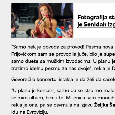
Fotografija s
je Senidah iz
"Samo nek je povoda za provod! Pesma nova mi
Prijovićkom sam se provodila juče, bilo je su
samo duete sa muškim izvođačima. U planu je
tražimo idelnu pesmu za nas dvoje", rekla je 
Govoreći o koncertu, istakla je da želi da sače
"U planu je koncert, samo da se strpimo malo. 
snimim album, biće i to. Miljenica sam mnogih, 
rekla je ona, pa se osvrnula na izjavu
Željka Ša
idu na Evroviziju.