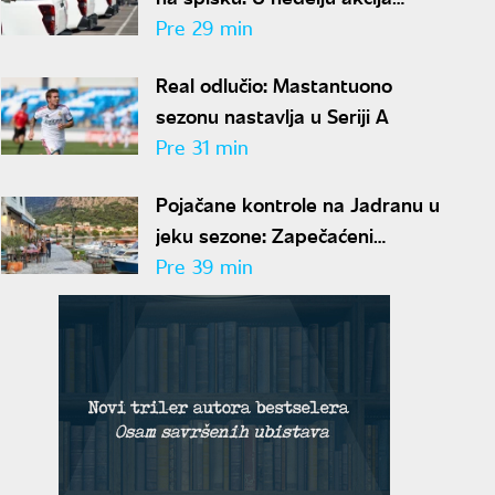
suzbijanja komaraca u
Pre 29 min
Beogradu
Real odlučio: Mastantuono
sezonu nastavlja u Seriji A
Pre 31 min
Pojačane kontrole na Jadranu u
jeku sezone: Zapečaćeni
apartmani, oduzeta velika suma
Pre 39 min
novca