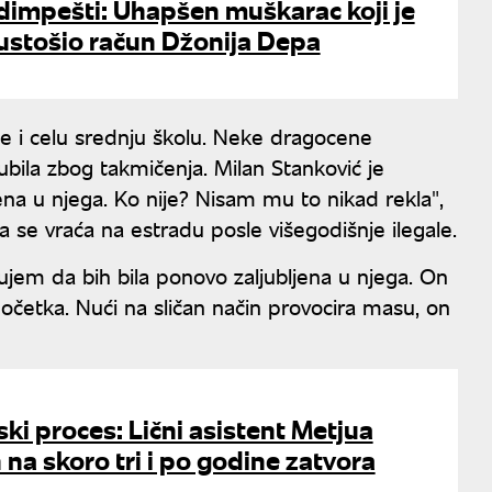
dimpešti: Uhapšen muškarac koji je
ustošio račun Džonija Depa
e i celu srednju školu. Neke dragocene
ila zbog takmičenja. Milan Stanković je
jena u njega. Ko nije? Nisam mu to nikad rekla",
a se vraća na estradu posle višegodišnje ilegale.
jem da bih bila ponovo zaljubljena u njega. On
početka. Nući na sličan način provocira masu, on
i proces: Lični asistent Metjua
 na skoro tri i po godine zatvora