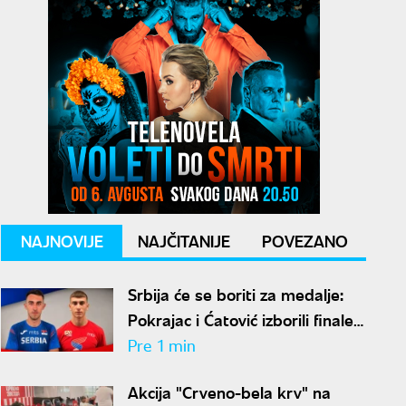
NAJNOVIJE
NAJČITANIJE
POVEZANO
Srbija će se boriti za medalje:
Pokrajac i Ćatović izborili finale
Svetskog prvenstva u Judžinu
Pre 1 min
Akcija "Crveno-bela krv" na