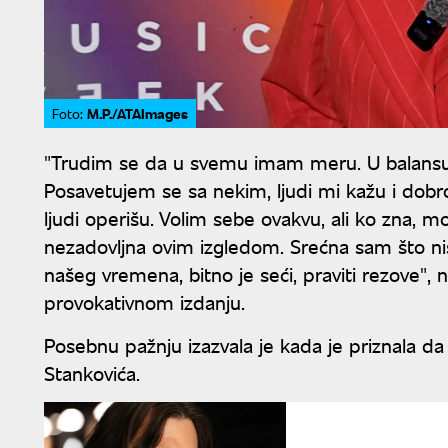
M.P./ATAImages
Foto:
"Trudim se da u svemu imam meru. U balansu j
Posavetujem se sa nekim, ljudi mi kažu i dobro 
ljudi operišu. Volim sebe ovakvu, ali ko zna
nezadovljna ovim izgledom. Srećna sam što nis
našeg vremena, bitno je seći, praviti rezove", na
provokativnom izdanju.
Posebnu pažnju izazvala je kada je priznala da
Stankovića.