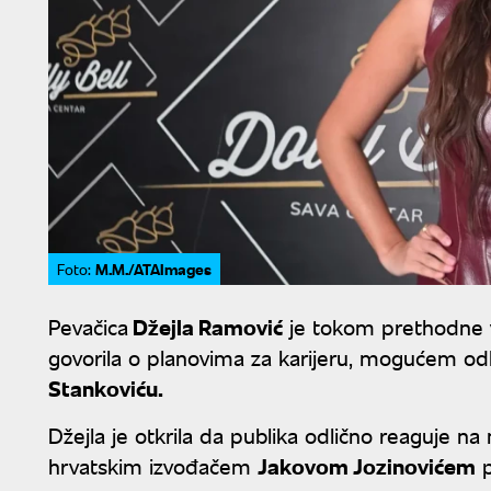
M.M./ATAImages
Foto:
Pevačica
Džejla Ramović
je tokom prethodne 
govorila o planovima za karijeru, mogućem od
Stankoviću.
Džejla je otkrila da publika odlično reaguje na
hrvatskim izvođačem
Jakovom Jozinovićem
p