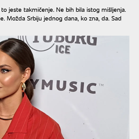
o jeste takmičenje. Ne bih bila istog mišljenja.
juje. Možda Srbiju jednog dana, ko zna, da. Sad