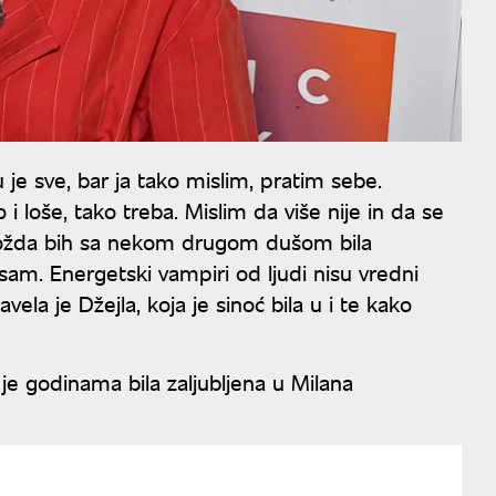
e sve, bar ja tako mislim, pratim sebe.
i loše, tako treba. Mislim da više nije in da se
, možda bih sa nekom drugom dušom bila
am. Energetski vampiri od ljudi nisu vredni
vela je Džejla, koja je sinoć bila u i te kako
 je godinama bila zaljubljena u Milana