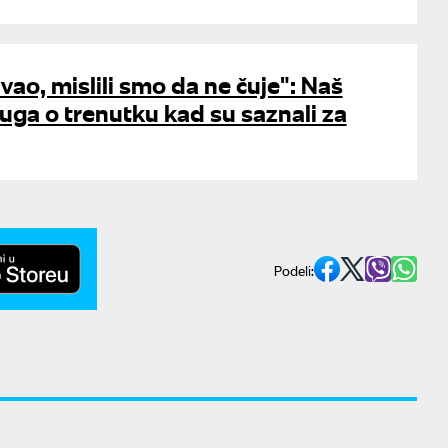
vao, mislili smo da ne čuje": Naš
uga o trenutku kad su saznali za
Podeli: