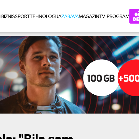
I
BIZNIS
SPORT
TEHNOLOGIJA
ZABAVA
MAGAZIN
TV PROGRAM
la: "Bila sam