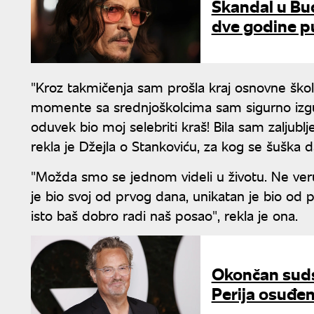
Skandal u Bu
dve godine p
"Kroz takmičenja sam prošla kraj osnovne škol
momente sa srednjoškolcima sam sigurno izgub
oduvek bio moj selebriti kraš! Bila sam zaljubl
rekla je Džejla o Stankoviću, za kog se šuška d
"Možda smo se jednom videli u životu. Ne veru
je bio svoj od prvog dana, unikatan je bio od 
isto baš dobro radi naš posao", rekla je ona.
Okončan sudsk
Perija osuđen