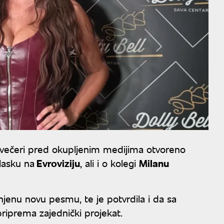
večeri pred okupljenim medijima otvoreno
lasku na
Evroviziju
, ali i o kolegi
Milanu
 njenu novu pesmu, te je potvrdila i da sa
riprema zajednički projekat.