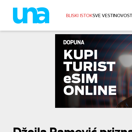
BLISKI ISTOK
SVE VESTI
NOVOST
Džejla Ramović prizna