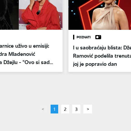
POZNATI
rnice uživo u emisiji:
I u saobraćaju blista: Dže
dra Mladenović
Ramović podelila trenuta
a Džejlu - "Ovo si sad
joj je popravio dan
kla"
page
You're
1
page
2
page
3
page
on
page