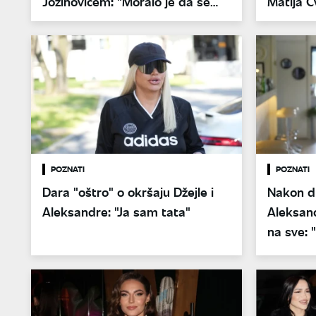
Jozinovićem: "Moralo je da se
Matija C
radi na tome"
pridružil
POZNATI
POZNATI
Dara "oštro" o okršaju Džejle i
Nakon d
Aleksandre: "Ja sam tata"
Aleksand
na sve:
pričaju l