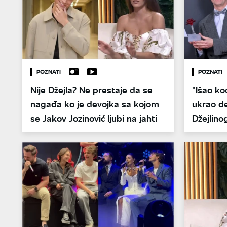
POZNATI
POZNATI
Nije Džejla? Ne prestaje da se
"Išao ko
nagađa ko je devojka sa kojom
ukrao de
se Jakov Jozinović ljubi na jahti
Džejlino
Jakovu J