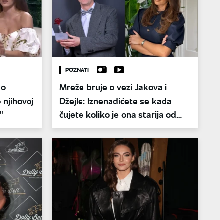
POZNATI
 o
Mreže bruje o vezi Jakova i
 njihovoj
Džejle: Iznenadićete se kada
"
čujete koliko je ona starija od
njega