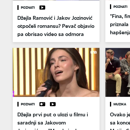
POZNATI
POZNATI
"Fina, f
Džejla Ramović i Jakov Jozinović
priznala
otpočeli romansu? Pevač objavio
hapšenj
pa obrisao video sa odmora
POZNATI
MUZIKA
Džejla prvi put o ulozi u filmu i
Ovako je
saradnji sa Jakovom
sa konce