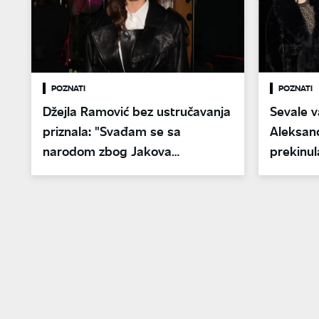
POZNATI
POZNATI
Džejla Ramović bez ustručavanja
Sevale va
priznala: "Svađam se sa
Aleksan
narodom zbog Jakova
prekinul
Jozinovića"
glupo re