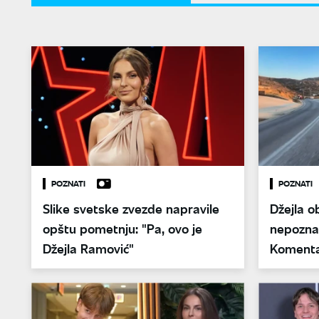
POZNATI
POZNATI
Slike svetske zvezde napravile
Džejla o
opštu pometnju: "Pa, ovo je
nepozna
Džejla Ramović"
Komentari
Jakov"