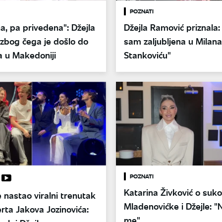
POZNATI
ina, pa privedena": Džejla
Džejla Ramović priznala: 
 zbog čega je došlo do
sam zaljubljena u Milana
a u Makedoniji
Stankoviću"
POZNATI
Katarina Živković o suk
 nastao viralni trenutak
Mladenovićke i Džejle: "
rta Jakova Jozinovića:
me"