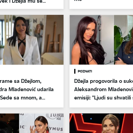
vek i Džejla mu se
i na sceni
POZNATI
rame sa Džejlom,
Džejla progovorila o su
ra Mladenović udarila
Aleksandrom Mladenovi
 "Sede sa mnom, a
emisiji: "Ljudi su shvatil
oše"
rekla"