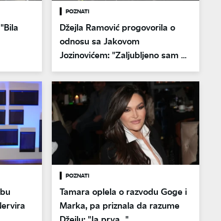
POZNATI
"Bila
Džejla Ramović progovorila o
odnosu sa Jakovom
Jozinovićem: "Zaljubljeno sam ga
gledala"
POZNATI
obu
Tamara oplela o razvodu Goge i
Nervira
Marka, pa priznala da razume
Džejlu: "Ja prva..."