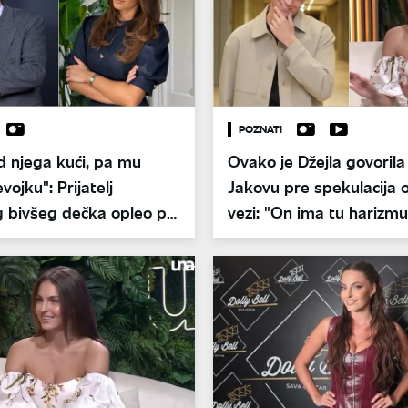
POZNATI
d njega kući, pa mu
Ovako je Džejla govorila
vojku": Prijatelj
Jakovu pre spekulacija o
g bivšeg dečka opleo po
vezi: "On ima tu harizmu
ozinoviću