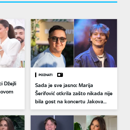
POZNATI
i Džejli
Sada je sve jasno: Marija
akovom
Šerifović otkrila zašto nikada nije
bila gost na koncertu Jakova
Jozinovića