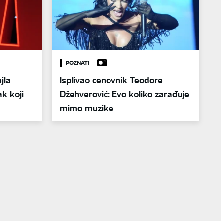
POZNATI
jla
Isplivao cenovnik Teodore
k koji
Džehverović: Evo koliko zarađuje
mimo muzike