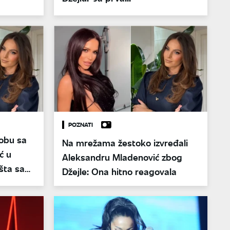
POZNATI
kobu sa
Na mrežama žestoko izvređali
ć u
Aleksandru Mladenović zbog
i šta sam
Džejle: Ona hitno reagovala