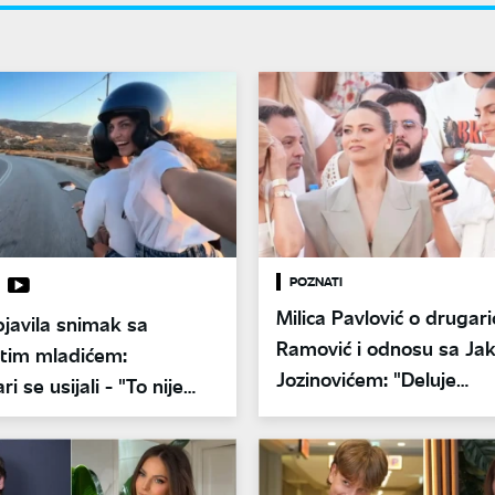
POZNATI
Milica Pavlović o drugaric
bjavila snimak sa
Ramović i odnosu sa J
tim mladićem:
Jozinovićem: "Deluje
 se usijali - "To nije
zaljubljeno..."