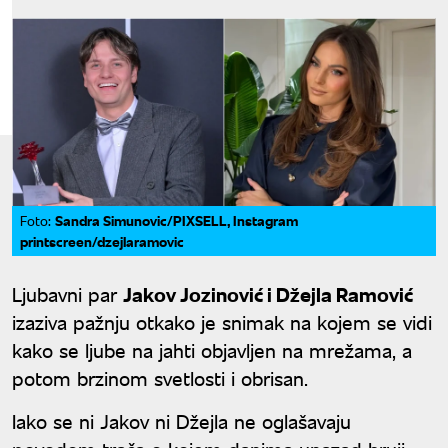
Sandra Simunovic/PIXSELL, Instagram
Foto:
printscreen/dzejlaramovic
Ljubavni par
Jakov Jozinović i Džejla Ramović
izaziva pažnju otkako je snimak na kojem se vidi
kako se ljube na jahti objavljen na mrežama, a
potom brzinom svetlosti i obrisan.
Iako se ni Jakov ni Džejla ne oglašavaju