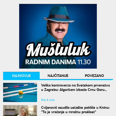
NAJNOVIJE
NAJČITANIJE
POVEZANO
Velika kontroverza na Svetskom prvenstvu
u Zagrebu: Algoritam izbacio Crnu Goru
uprkos pobedama
Pre 6 min
Cvijanović osudila ustaške pokliče u Kninu:
"To je vraćanje u mračnu prošlost"