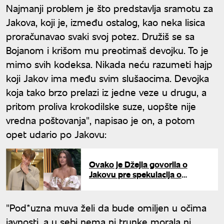
Najmanji problem je što predstavlja sramotu za
Jakova, koji je, između ostalog, kao neka lisica
proračunavao svaki svoj potez. Družiš se sa
Bojanom i krišom mu preotimaš devojku. To je
mimo svih kodeksa. Nikada neću razumeti hajp
koji Jakov ima među svim slušaocima. Devojka
koja tako brzo prelazi iz jedne veze u drugu, a
pritom proliva krokodilske suze, uopšte nije
vredna poštovanja", napisao je on, a potom
opet udario po Jakovu:
Ovako je Džejla govorila o
Jakovu pre spekulacija o
njihovoj vezi: "On ima tu
harizmu"
"Pod*uzna muva želi da bude omiljen u očima
javnosti, a u sebi nema ni trunke morala ni