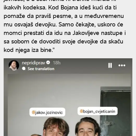
ikakvih kodeksa. Kod Bojana ideš kući da ti
pomaže da praviš pesme, a u međuvremenu
mu osvajaš devojku. Samo čekajte, uskoro će
momci prestati da idu na Jakovljeve nastupe i
sa sobom će dovoditi svoje devojke da skaču
kod njega iza bine."