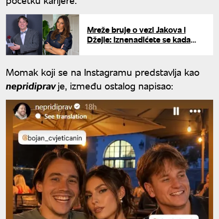
Mreže bruje o vezi Jakova i
Džejle: Iznenadićete se kada
čujete koliko je ona starija od
njega
Momak koji se na Instagramu predstavlja kao
nepridiprav
je, između ostalog napisao: