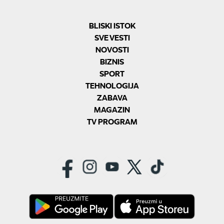
BLISKI ISTOK
SVE VESTI
NOVOSTI
BIZNIS
SPORT
TEHNOLOGIJA
ZABAVA
MAGAZIN
TV PROGRAM