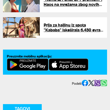
Haos na mrežama zbog novih
albuma Milice i Prije - jedna
ubedljivo vodi
Prija za haljinu iz spota
"Kababa" iskeširala 6.430 evra:
Ovaj brend nose i svetske
zvezde
Preuzmite mobilnu aplikaciju:
Podeli:
TAGOVI