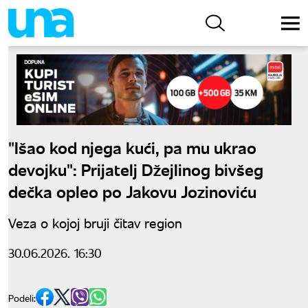
"Išao kod njega kući, pa mu ukrao
devojku": Prijatelj Džejlinog bivšeg
dečka opleo po Jakovu Jozinoviću
Veza o kojoj bruji čitav region
30.06.2026. 16:30
Podeli: