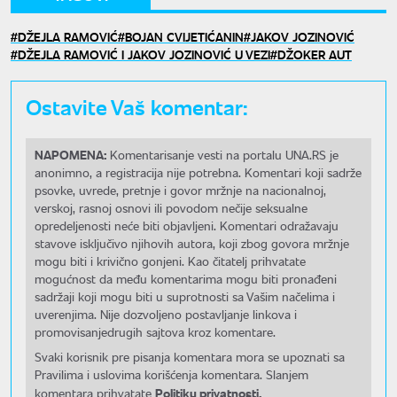
DŽEJLA RAMOVIĆ
BOJAN CVIJETIĆANIN
JAKOV JOZINOVIĆ
DŽEJLA RAMOVIĆ I JAKOV JOZINOVIĆ U VEZI
DŽOKER AUT
Ostavite Vaš komentar:
NAPOMENA:
Komentarisanje vesti na portalu UNA.RS je
anonimno, a registracija nije potrebna. Komentari koji sadrže
psovke, uvrede, pretnje i govor mržnje na nacionalnoj,
verskoj, rasnoj osnovi ili povodom nečije seksualne
opredeljenosti neće biti objavljeni. Komentari odražavaju
stavove isključivo njihovih autora, koji zbog govora mržnje
mogu biti i krivično gonjeni. Kao čitatelj prihvatate
mogućnost da među komentarima mogu biti pronađeni
sadržaji koji mogu biti u suprotnosti sa Vašim načelima i
uverenjima. Nije dozvoljeno postavljanje linkova i
promovisanjedrugih sajtova kroz komentare.
Svaki korisnik pre pisanja komentara mora se upoznati sa
Pravilima i uslovima korišćenja komentara. Slanjem
Politiku privatnosti.
komentara prihvatate