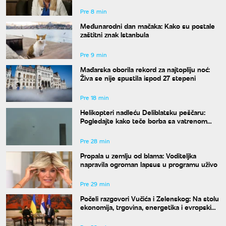
Pre 8 min
Međunarodni dan mačaka: Kako su postale
zaštitni znak Istanbula
Pre 9 min
Mađarska oborila rekord za najtopliju noć:
Živa se nije spustila ispod 27 stepeni
Pre 18 min
Helikopteri nadleću Deliblatsku peščaru:
Pogledajte kako teče borba sa vatrenom
stihijom
Pre 28 min
Propala u zemlju od blama: Voditeljka
napravila ogroman lapsus u programu uživo
Pre 29 min
Počeli razgovori Vučića i Zelenskog: Na stolu
ekonomija, trgovina, energetika i evropski
put