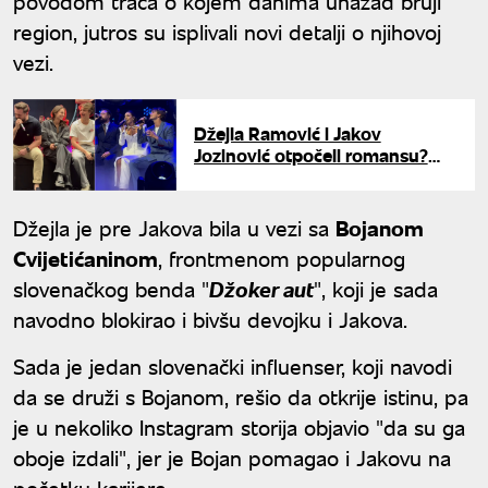
povodom trača o kojem danima unazad bruji
region, jutros su isplivali novi detalji o njihovoj
vezi.
Džejla Ramović i Jakov
Jozinović otpočeli romansu?
Pevač objavio pa obrisao video
sa odmora
Džejla je pre Jakova bila u vezi sa
Bojanom
Cvijetićaninom
, frontmenom popularnog
slovenačkog benda "
Džoker aut
", koji je sada
navodno blokirao i bivšu devojku i Jakova.
Sada je jedan slovenački influenser, koji navodi
da se druži s Bojanom, rešio da otkrije istinu, pa
je u nekoliko Instagram storija objavio "da su ga
oboje izdali", jer je Bojan pomagao i Jakovu na
početku karijere.