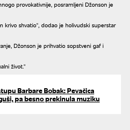
mnogo provokativnije, posramljeni Džonson je
 krivo shvatio", dodao je holivudski superstar
anje, Džonson je prihvatio sopstveni gaf i
lni život."
tupu Barbare Bobak: Pevačica
guši, pa besno prekinula muziku