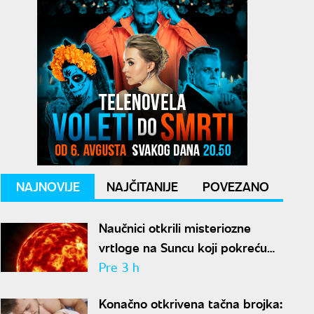
NAJNOVIJE
NAJČITANIJE
POVEZANO
Naučnici otkrili misteriozne
vrtloge na Suncu koji pokreću
solarne baklje
Pre 3 h
Konačno otkrivena tačna brojka: