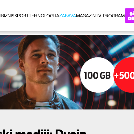
I
BIZNIS
SPORT
TEHNOLOGIJA
ZABAVA
MAGAZIN
TV PROGRAM
ki mediji: Dvejn