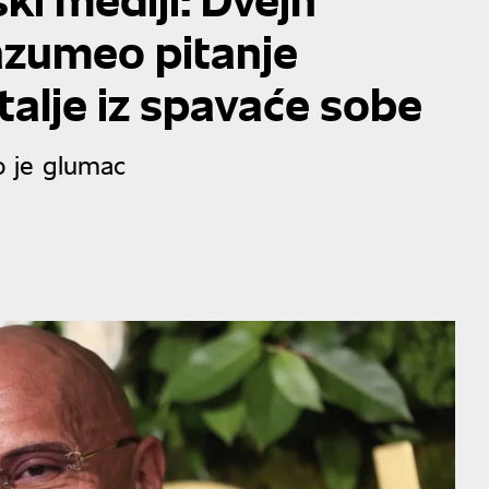
zumeo pitanje
talje iz spavaće sobe
ao je glumac