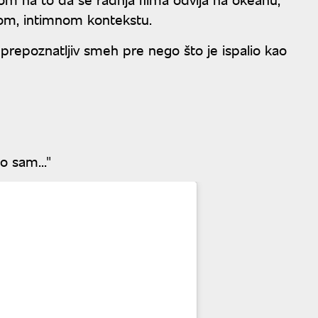
gom, intimnom kontekstu.
prepoznatljiv smeh pre nego što je ispalio kao
io sam..."