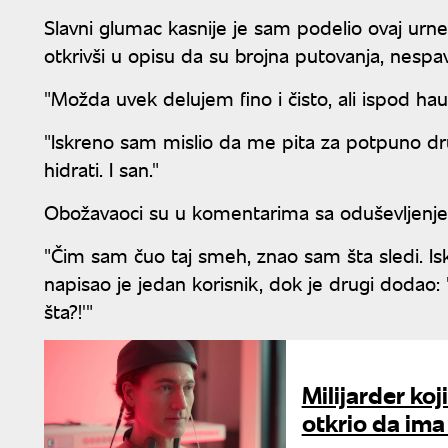
Slavni glumac kasnije je sam podelio ovaj urn
otkrivši u opisu da su brojna putovanja, nespav
"Možda uvek delujem fino i čisto, ali ispod ha
"Iskreno sam mislio da me pita za potpuno druga
hidrati. I san."
Obožavaoci su u komentarima sa oduševljenje
"Čim sam čuo taj smeh, znao sam šta sledi. Isk
napisao je jedan korisnik, dok je drugi dodao:
šta?!'"
Milijarder ko
otkrio da ima 