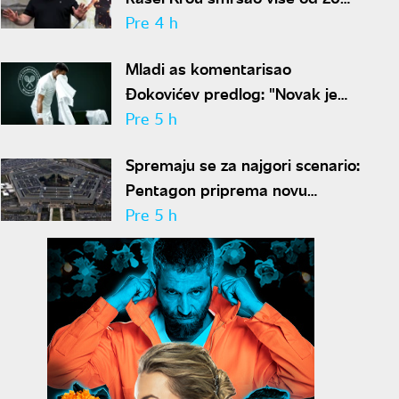
kilograma pa zapalio društvene
Pre 4 h
mreže novim izgledom
Mladi as komentarisao
Đokovićev predlog: "Novak je
sve stariji, zato nam predlaže
Pre 5 h
kraće mečeve"
Spremaju se za najgori scenario:
Pentagon priprema novu
nuklearnu strategiju za
Pre 5 h
eventualni sukob sa Rusijom i
Kinom