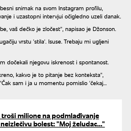
ebesni snimak na svom Instagram profilu,
anje i uzastopni intervjui očigledno uzeli danak.
ube, vaš dečko je zločest", napisao je Džonson.
čiju vrstu 'stila'. Isuse. Trebaju mi ugljeni
m dočekali njegovu iskrenost i spontanost.
reno, kakvo je to pitanje bez konteksta",
 "Čak sam i ja u momentu pomislio 'čekaj...
ji troši milione na podmlađivanje
neizlečivu bolest: "Moj želudac..."