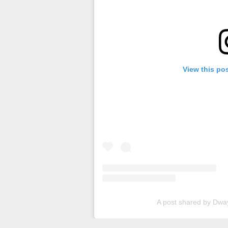
View this po
A post shared by Dwa