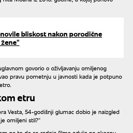
obnovile bliskost nakon porodične
 žene"
glavnom govorio o oživljavanju omiljenog
azvao pravu pometnju u javnosti kada je potpuno
etro.
kom etru
lera Vesta, 54-godišnji glumac dobio je naizgled
e omiljeni stil?"
zirom na to da se radnja filma odvija na okeanu,