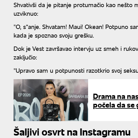
Shvativši da je pitanje protumačio kao nešto 
uzviknuo:
"O, s*anje. Shvatam! Maui! Okean! Potpuno sam
kada je spoznao svoju grešku.
Dok je Vest završavao intervju uz smeh i rukov
zaključio:
"Upravo sam u potpunosti razotkrio svoj seksua
Drama na nas
počela da se 
Šaljivi osvrt na Instagramu