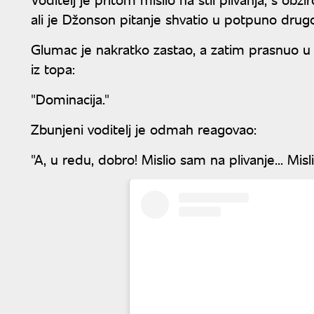
ali je Džonson pitanje shvatio u potpuno dru
Glumac je nakratko zastao, a zatim prasnuo u 
iz topa:
"Dominacija."
Zbunjeni voditelj je odmah reagovao:
"A, u redu, dobro! Mislio sam na plivanje... Misl