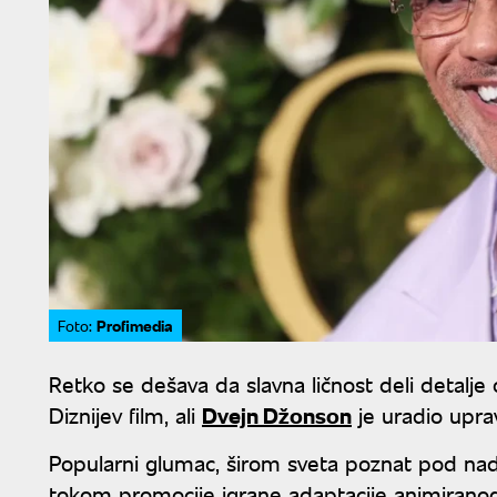
Profimedia
Foto:
Retko se dešava da slavna ličnost deli detal
Diznijev film, ali
Dvejn Džonson
je uradio upra
Popularni glumac, širom sveta poznat pod nad
tokom promocije igrane adaptacije animiranog