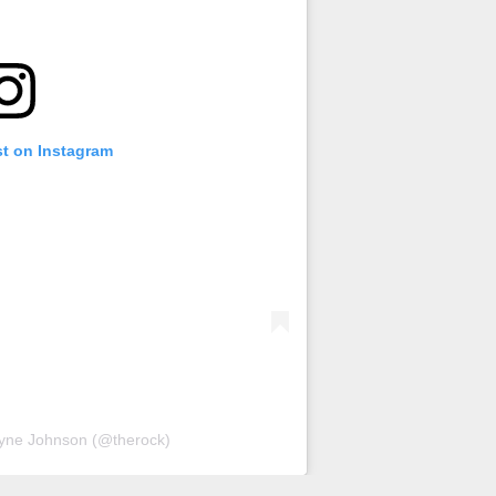
st on Instagram
yne Johnson (@therock)