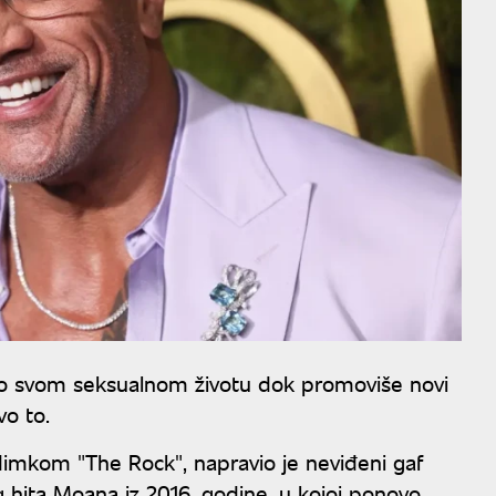
je o svom seksualnom životu dok promoviše novi
vo to.
imkom "The Rock", napravio je neviđeni gaf
 hita Moana iz 2016. godine, u kojoj ponovo