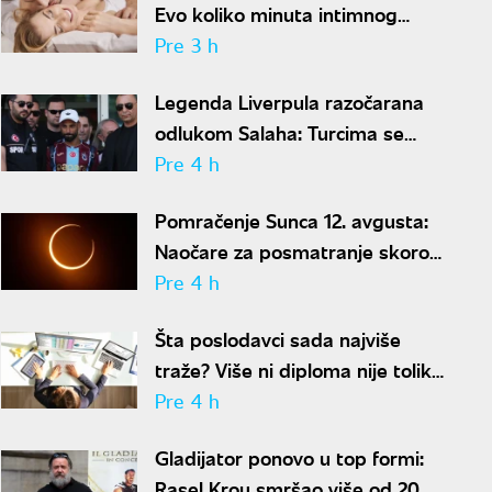
Evo koliko minuta intimnog
odnosa je ženi potrebno da bi
Pre 3 h
bila potpuno zadovoljna
Legenda Liverpula razočarana
odlukom Salaha: Turcima se
neće dopasti ove reči
Pre 4 h
Pomračenje Sunca 12. avgusta:
Naočare za posmatranje skoro
rasprodate
Pre 4 h
Šta poslodavci sada najviše
traže? Više ni diploma nije toliko
važna
Pre 4 h
Gladijator ponovo u top formi:
Rasel Krou smršao više od 20