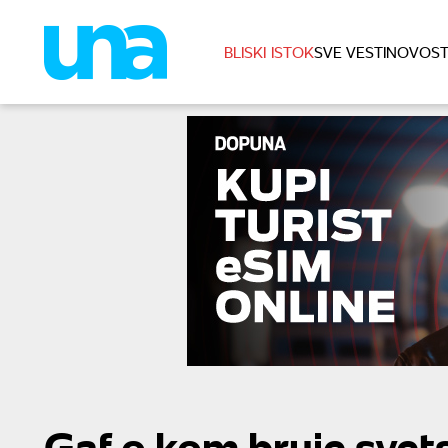
BLISKI ISTOK
SVE VESTI
NOVOST
Gaf o kom bruje svets