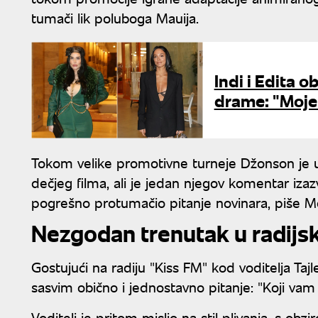
tumači lik poluboga Mauija.
Indi i Edita 
drame: "Moje
Tokom velike promotivne turneje Džonson je u
dečjeg filma, ali je jedan njegov komentar iz
pogrešno protumačio pitanje novinara, piše M
Nezgodan trenutak u radijs
Gostujući na radiju "Kiss FM" kod voditelja Taj
sasvim obično i jednostavno pitanje: "Koji vam j
Voditelj je pritom mislio na stil plivanja, s ob