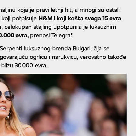
inu koja je pravi letnji hit, a mnogi su ostali
 koji potpisuje
H&M i koji košta svega 15 evra
.
 celokupan stajling upotpunila je luksuznim
0.000 evra,
prenosi Telegraf.
Serpenti luksuznog brenda Bulgari, čija se
govarajuću ogrlicu i narukvicu, verovatno takođe
 blizu 30.000 evra.