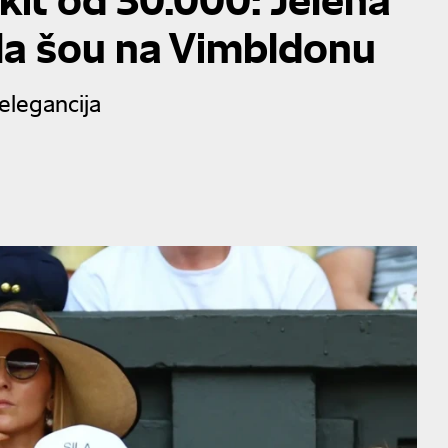
la šou na Vimbldonu
elegancija