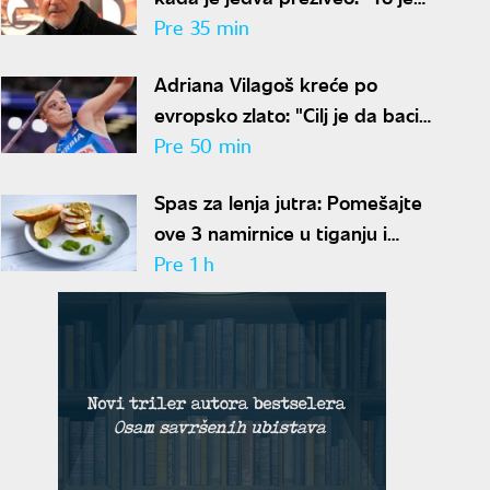
najbolja stvar koja mi se desila"
Pre 35 min
Adriana Vilagoš kreće po
evropsko zlato: "Cilj je da bacim
dalje nego ove sezone"
Pre 50 min
Spas za lenja jutra: Pomešajte
ove 3 namirnice u tiganju i
dobićete doručak dostojan
Pre 1 h
najboljeg restorana