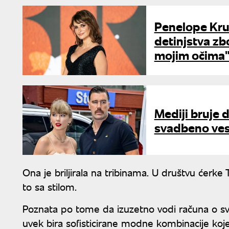
Penelope Kruz
detinjstva zb
mojim očima
Mediji bruje d
svadbeno ves
Ona je briljirala na tribinama. U društvu ćerke
to sa stilom.
Poznata po tome da izuzetno vodi računa o s
uvek bira sofisticirane modne kombinacije koj