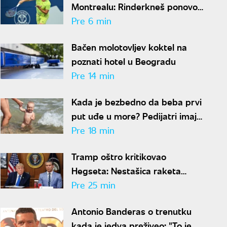
Montrealu: Rinderkneš ponovo
koban za Srbina
Pre 6 min
Bačen molotovljev koktel na
poznati hotel u Beogradu
Pre 14 min
Kada je bezbedno da beba prvi
put uđe u more? Pedijatri imaju
jasan odgovor
Pre 18 min
Tramp oštro kritikovao
Hegseta: Nestašica raketa
zaustavila nove udare na Iran
Pre 25 min
Antonio Banderas o trenutku
kada je jedva preživeo: "To je