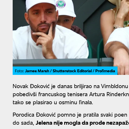
James Marsh / Shutterstock Editorial / Profimedia
Foto:
Novak Đoković je danas briljirao na Vimbldo
pobedivši francuskog tenisera Artura Rinderkneša
tako se plasirao u osminu finala.
Porodica Đoković pomno je pratila svaki poen 
do sada,
Jelena nije mogla da prođe nezapaž