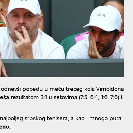
nu odnevši pobedu u meču trećeg kola Vimbldona
 rezultatom 3:1 u setovima (7:5, 6:4, 1:6, 7:6) i
najboljeg srpskog tenisera, a kao i mnogo puta
eno.