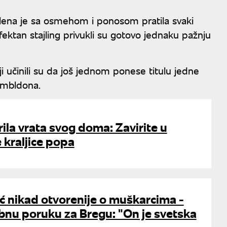
elena je sa osmehom i ponosom pratila svaki
efektan stajling privukli su gotovo jednaku pažnju
lji učinili su da još jednom ponese titulu jedne
Vimbldona.
la vrata svog doma: Zavirite u
 kraljice popa
ić nikad otvorenije o muškarcima -
bnu poruku za Bregu: "On je svetska