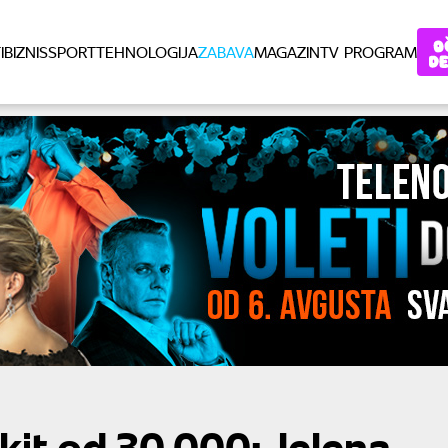
I
BIZNIS
SPORT
TEHNOLOGIJA
ZABAVA
MAGAZIN
TV PROGRAM
akit od 30.000: Jelena