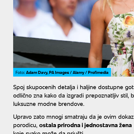
Adam Davy, PA Images / Alamy / Profimedia
Foto:
Spoj skupocenih detalja i haljine dostupne g
odlično zna kako da izgradi prepoznatljiv stil,
luksuzne modne brendove.
Upravo zato mnogi smatraju da je ovim dokazal
porodicu,
ostala prirodna i jednostavna žena
koje svako može da priušti.