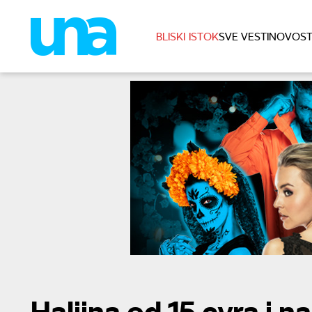
BLISKI ISTOK
SVE VESTI
NOVOST
Haljina od 15 evra i n