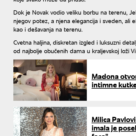
Dok je Novak vodio veliku borbu na terenu, J
njegov potez, a njena elegancija i sveden, ali 
kao i dešavanja na terenu.
Cvetna haljina, diskretan izgled i luksuzni deta
od najbolje obučenih dama u kraljevskoj loži 
Madona otvori
intimne kutke
Milica Pavlov
imala je pose
faca"