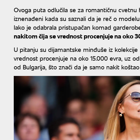
Ovoga puta odlučila se za romantičnu cvetnu halj
iznenađeni kada su saznali da je reč o modelu
Iako je odabrala pristupačan komad garderobe,
nakitom čija se vrednost procenjuje na oko 3
U pitanju su dijamantske minđuše iz kolekcije 
vrednost procenjuje na oko 15.000 evra, uz od
od Bulgarija, što znači da je samo nakit koštao