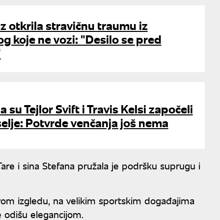
 otkrila stravičnu traumu iz
og koje ne vozi: "Desilo se pred
"
a su Tejlor Svift i Travis Kelsi započeli
elje: Potvrde venčanja još nema
 Tare i sina Stefana pružala je podršku suprugu i
vom izgledu, na velikim sportskim događajima
e odišu elegancijom.