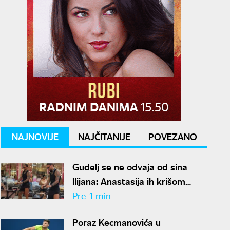
NAJNOVIJE
NAJČITANIJE
POVEZANO
Gudelj se ne odvaja od sina
Ilijana: Anastasija ih krišom
snimila i sve objavila
Pre 1 min
Poraz Kecmanovića u