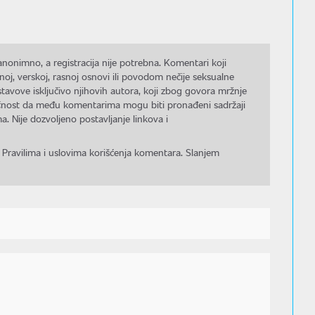
nonimno, a registracija nije potrebna. Komentari koji
noj, verskoj, rasnoj osnovi ili povodom nečije seksualne
stavove isključivo njihovih autora, koji zbog govora mržnje
gućnost da među komentarima mogu biti pronađeni sadržaji
a. Nije dozvoljeno postavljanje linkova i
 Pravilima i uslovima korišćenja komentara. Slanjem