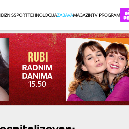
I
BIZNIS
SPORT
TEHNOLOGIJA
ZABAVA
MAGAZIN
TV PROGRAM
hospitalizovan: