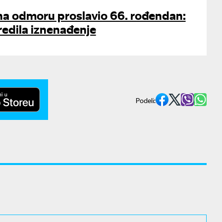
na odmoru proslavio 66. rođendan:
redila iznenađenje
Podeli: