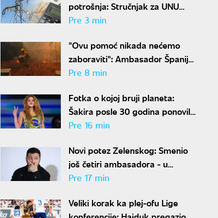
potrošnja: Stručnjak za UNU
otkriva kako uštedeti struju
Pre 3 min
"Ovu pomoć nikada nećemo
zaboraviti": Ambasador Španije
zahvalio Srbiji na borbi protiv
Pre 8 min
požara
Fotka o kojoj bruji planeta:
Šakira posle 30 godina ponovila
istu pozu, ljudi u čudu - "Kako je
Pre 16 min
moguće"
Novi potez Zelenskog: Smenio
još četiri ambasadora - u
Hrvatskoj, Albaniji, Crnoj Gori i
Pre 17 min
Pakistanu
Veliki korak ka plej-ofu Lige
konferencije: Hajduk pregazio