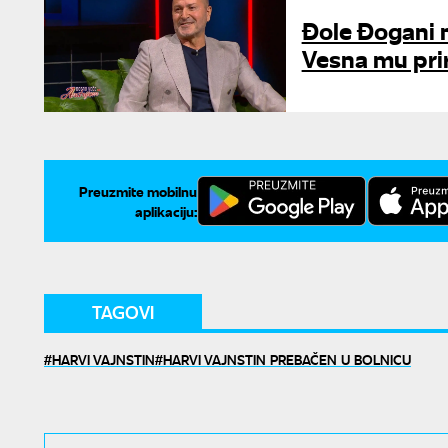
Đole Đogani 
Vesna mu pri
Preuzmite mobilnu
aplikaciju:
TAGOVI
HARVI VAJNSTIN
HARVI VAJNSTIN PREBAČEN U BOLNICU