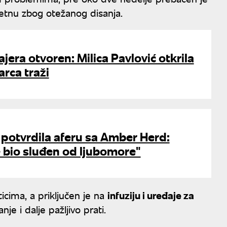
etnu zbog otežanog disanja.
jera otvoren: Milica Pavlović otkrila
rca traži
 potvrdila aferu sa Amber Herd:
 bio sluđen od ljubomore"
icima, a priključen je na
infuziju i uređaje za
je i dalje pažljivo prati.