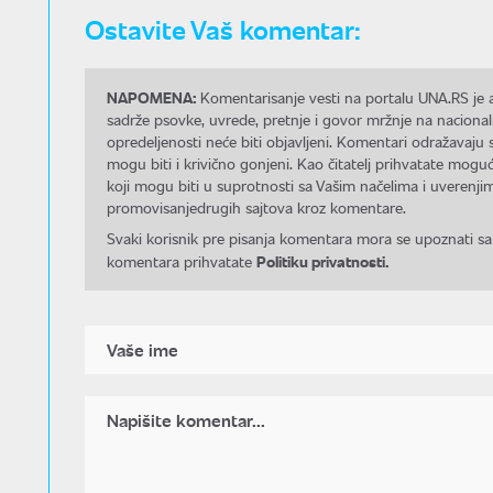
Ostavite Vaš komentar:
NAPOMENA:
Komentarisanje vesti na portalu UNA.RS je a
sadrže psovke, uvrede, pretnje i govor mržnje na nacional
opredeljenosti neće biti objavljeni. Komentari odražavaju 
mogu biti i krivično gonjeni. Kao čitatelj prihvatate mo
koji mogu biti u suprotnosti sa Vašim načelima i uverenjim
promovisanjedrugih sajtova kroz komentare.
Svaki korisnik pre pisanja komentara mora se upoznati sa
Politiku privatnosti.
komentara prihvatate