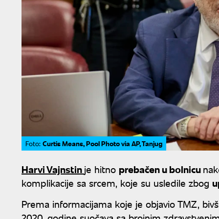
Curtis Means, Pool Photo via AP, Tanjug
Foto:
Harvi Vajnstin
je hitno
prebačen u bolnicu
nak
komplikacije sa srcem, koje su usledile zbog
u
Prema informacijama koje je objavio TMZ, bivši
2020. godine suočava sa brojnim zdravstveni