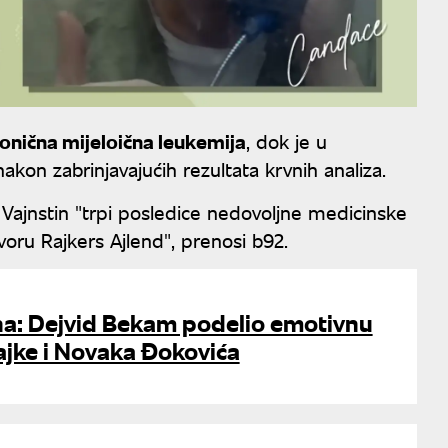
onična mijeloična leukemija
, dok je u
on zabrinjavajućih rezultata krvnih analiza.
 Vajnstin "trpi posledice nedovoljne medicinske
voru Rajkers Ajlend", prenosi b92.
na: Dejvid Bekam podelio emotivnu
ajke i Novaka Đokovića