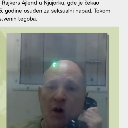
 Rajkers Ajlend u Njujorku, gde je čekao
25. godine osuđen za seksualni napad. Tokom
vstvenih tegoba.