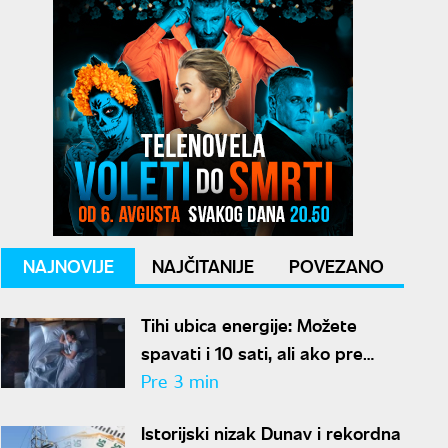
NAJNOVIJE
NAJČITANIJE
POVEZANO
Tihi ubica energije: Možete
spavati i 10 sati, ali ako pre
kreveta radite ovo, organizam
Pre 3 min
vam se neće oporaviti
Istorijski nizak Dunav i rekordna