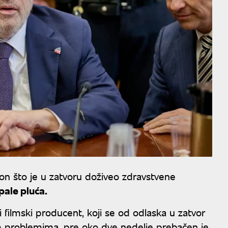
on što je u zatvoru doživeo zdravstvene
pale pluća.
 filmski producent, koji se od odlaska u zatvor
m problemima, pre oko dve nedelje prebačen je