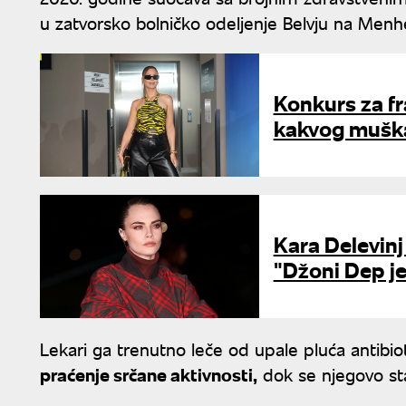
u zatvorsko bolničko odeljenje Belvju na Menh
Konkurs za fra
kakvog muška
Kara Delevinj
"Džoni Dep je
Lekari ga trenutno leče od upale pluća antibiot
praćenje srčane aktivnosti,
dok se njegovo stan