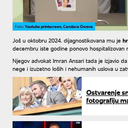
Youtube printscreen, Candace Owens
Foto:
Još u oktobru 2024. dijagnostikovana mu je
hr
decembru iste godine ponovo hospitalizovan nak
Njegov advokat Imran Ansari tada je izjavio da
nege i izuzetno loših i nehumanih uslova u zat
Ostvarenje s
fotografiju m