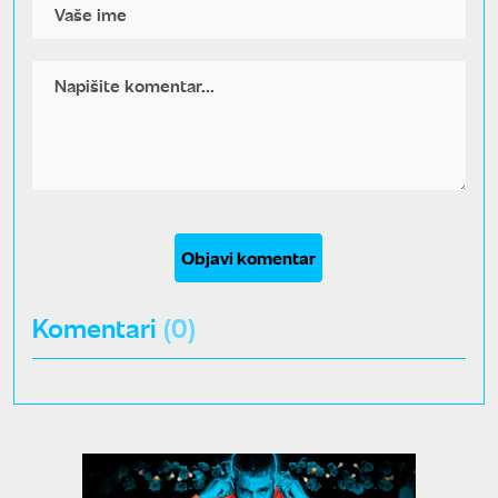
Objavi komentar
Komentari
(0)