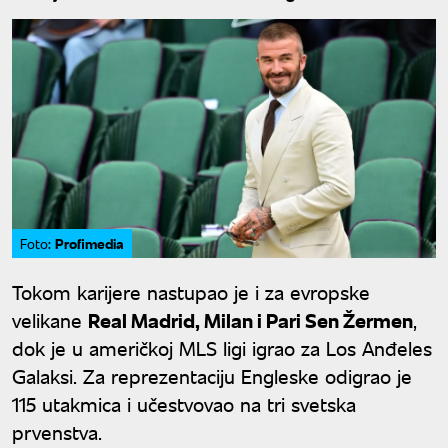
Profimedia
Foto:
Tokom karijere nastupao je i za evropske
velikane
Real Madrid, Milan i Pari Sen Žermen
,
dok je u američkoj MLS ligi igrao za Los Anđeles
Galaksi. Za reprezentaciju Engleske odigrao je
115 utakmica i učestvovao na tri svetska
prvenstva.