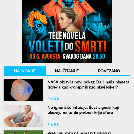
NAJNOVIJE
NAJČITANIJE
POVEZANO
NASA objavila novi prikaz: Da li naša planeta
izgleda kao krompir ili kao plavi kliker?
Pre 6 h
Ne ignorišite intuiciju: Šest signala koji
ukazuju na to da partner krije aferu
Pre 6 h
Preti mu kazna: Engleski fudbalski