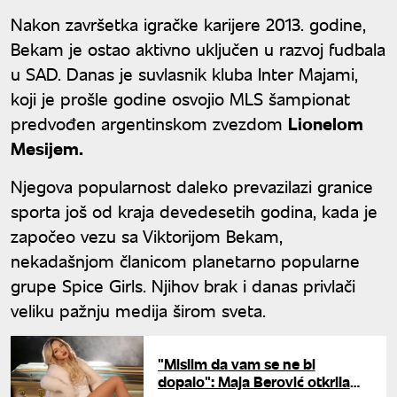
Nakon završetka igračke karijere 2013. godine,
Bekam je ostao aktivno uključen u razvoj fudbala
u SAD. Danas je suvlasnik kluba Inter Majami,
koji je prošle godine osvojio MLS šampionat
predvođen argentinskom zvezdom
Lionelom
Mesijem.
Njegova popularnost daleko prevazilazi granice
sporta još od kraja devedesetih godina, kada je
započeo vezu sa Viktorijom Bekam,
nekadašnjom članicom planetarno popularne
grupe Spice Girls. Njihov brak i danas privlači
veliku pažnju medija širom sveta.
"Mislim da vam se ne bi
dopalo": Maja Berović otkrila