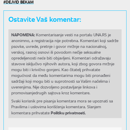
DEJVID BEKAM
Ostavite Vaš komentar:
NAPOMENA:
Komentarisanje vesti na portalu UNA.RS je
anonimno, a registracija nije potrebna. Komentari koji sadrže
psovke, uvrede, pretnje i govor mržnje na nacionalnoj,
verskoj, rasnoj osnovi ili povodom nečije seksualne
opredeljenosti neće biti objavljeni. Komentari odražavaju
stavove isključivo njihovih autora, koji zbog govora mržnje
mogu biti i krivično gonjeni. Kao čitatelj prihvatate
mogućnost da među komentarima mogu biti pronađeni
sadržaji koji mogu biti u suprotnosti sa Vašim načelima i
uverenjima. Nije dozvoljeno postavljanje linkova i
promovisanjedrugih sajtova kroz komentare.
Svaki korisnik pre pisanja komentara mora se upoznati sa
Pravilima i uslovima korišćenja komentara. Slanjem
Politiku privatnosti.
komentara prihvatate