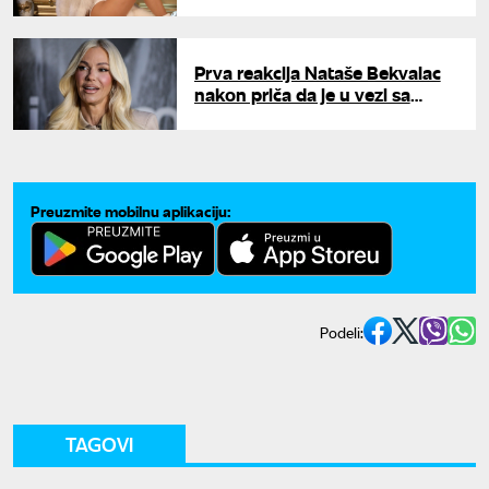
šta joj muškarci pišu, pa ih
matirala surovom istinom
Prva reakcija Nataše Bekvalac
nakon priča da je u vezi sa
zauzetim sportistom: "Bitno je
ostati mirnog uma"
Preuzmite mobilnu aplikaciju:
Podeli:
TAGOVI