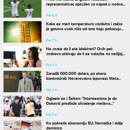
reprezentativac optužen za napad u noćnom
klubu
Pre 6 h
Kako se meri temperatura vazduha i zašto
je gotovo uvek niža od one koju pokazuju
naši termometri
Pre 7 h
Ne znate da li ste blokirani? Ovih pet
znakova otkivaju da li se nalazite na nečijoj
"crnoj listi"
Pre 7 h
Zaradili 600.000 dolara, pa skoro
bankrotirali: Neverovatna ispovest Meta
Dejmona o paklu kroz koji je prošao
Pre 7 h
Oglasio se i Šelton: "Interesantno je da
Đoković predlaže skraćenje mečeva..."
Pre 7 h
Ko pokreće ekonomiju EU: Nemačka i dalje
dominira