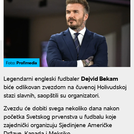
Profimedia
Foto:
Legendarni engleski fudbaler
Dejvid Bekam
biće odlikovan zvezdom na čuvenoj Holivudskoj
stazi slavnih, saopštili su organizatori.
Zvezdu će dobiti svega nekoliko dana nakon
početka Svetskog prvenstva u fudbalu koje
zajednički organizuju Sjedinjene Američke
Države, Kanada i Meksiko.