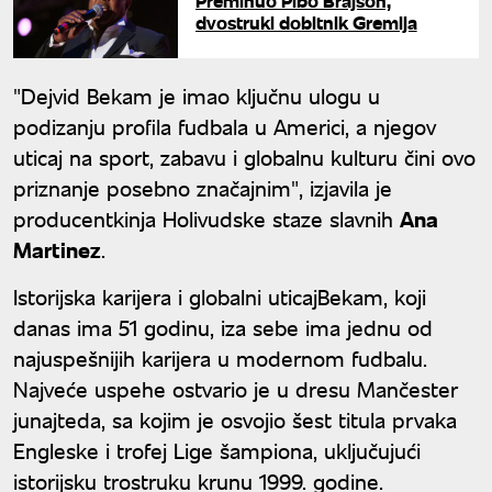
Preminuo Pibo Brajson,
dvostruki dobitnik Gremija
"Dejvid Bekam je imao ključnu ulogu u
podizanju profila fudbala u Americi, a njegov
uticaj na sport, zabavu i globalnu kulturu čini ovo
priznanje posebno značajnim", izjavila je
producentkinja Holivudske staze slavnih
Ana
Martinez
.
Istorijska karijera i globalni uticajBekam, koji
danas ima 51 godinu, iza sebe ima jednu od
najuspešnijih karijera u modernom fudbalu.
Najveće uspehe ostvario je u dresu Mančester
junajteda, sa kojim je osvojio šest titula prvaka
Engleske i trofej Lige šampiona, uključujući
istorijsku trostruku krunu 1999. godine.