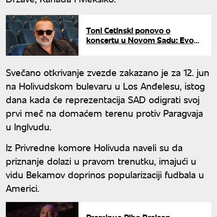
Toni Cetinski ponovo o
koncertu u Novom Sadu: Evo
koga krivi za spin oko dvorane
Spens
Svečano otkrivanje zvezde zakazano je za 12. jun
na Holivudskom bulevaru u Los Anđelesu, istog
dana kada će reprezentacija SAD odigrati svoj
prvi meč na domaćem terenu protiv Paragvaja
u Inglvudu.
Iz Privredne komore Holivuda naveli su da
priznanje dolazi u pravom trenutku, imajući u
vidu Bekamov doprinos popularizaciji fudbala u
Americi.