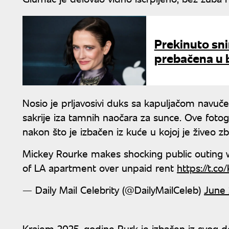
Prekinuto sni
prebačena u b
Nosio je prljavosivi duks sa kapuljačom navuč
sakrije iza tamnih naočara za sunce. Ove fotog
nakon što je izbačen iz kuće u kojoj je živeo 
Mickey Rourke makes shocking public outing 
of LA apartment over unpaid rent
https://t.c
— Daily Mail Celebrity (@DailyMailCeleb)
June 
Krajem 2025. godine Rurk je izbačen iz svog do