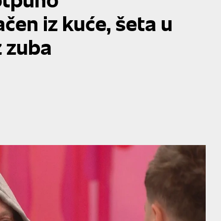
ačen iz kuće, šeta u
z zuba