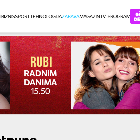
I
BIZNIS
SPORT
TEHNOLOGIJA
ZABAVA
MAGAZIN
TV PROGRAM
otpuno