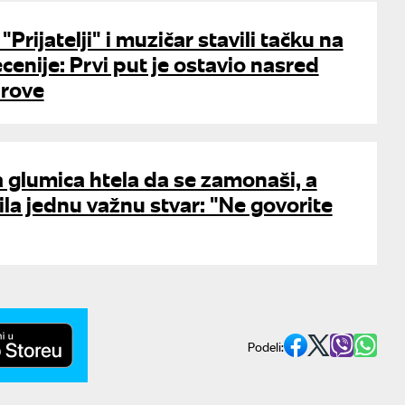
"Prijatelji" i muzičar stavili tačku na
cenije: Prvi put je ostavio nasred
arove
 glumica htela da se zamonaši, a
ila jednu važnu stvar: "Ne govorite
Podeli: