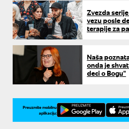
Zvezda serije 
vezu posle de
terapije za p
Naša poznata
onda je shvat
deci o Bogu"
Preuzmite mobilnu
aplikaciju: