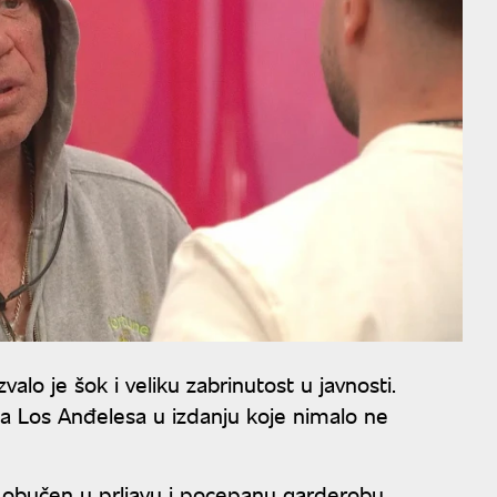
zvalo je šok i veliku zabrinutost u javnosti.
ma Los Anđelesa u izdanju koje nimalo ne
i obučen u prljavu i pocepanu garderobu.