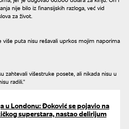
nja nije bilo iz finansijskih razloga, već vid
lova za život.
se više puta nisu rešavali uprkos mojim naporima
su zahtevali višestruke posete, ali nikada nisu u
su radili."
ja u Londonu: Đoković se pojavio na
čkog superstara, nastao delirijum