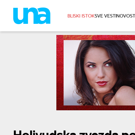
BLISKI ISTOK
SVE VESTI
NOVOST
Holivudska zvezda p