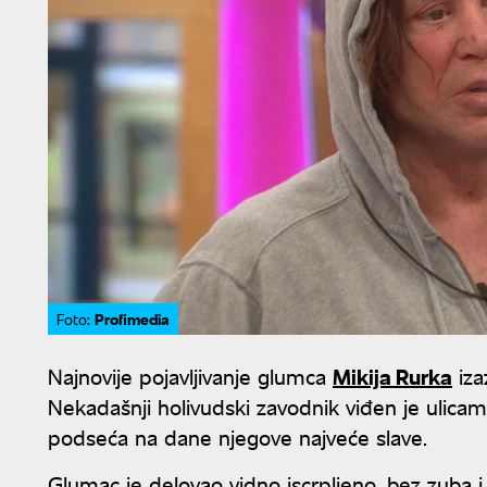
Profimedia
Foto:
Najnovije pojavljivanje glumca
Mikija Rurka
iza
Nekadašnji holivudski zavodnik viđen je ulica
podseća na dane njegove najveće slave.
Glumac je delovao vidno iscrpljeno, bez zuba 