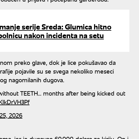
manje serije Sreda: Glumica hitno
olnicu nakon incidenta na setu
enom preko glave, dok je lice pokušavao da
rafije pojavile su se svega nekoliko meseci
zbog nagomilanih dugova.
without TEETH… months after being kicked out
o/KlkDrVH3Pf
25, 2026
ma, jer je dugovao 60.000 dolara za kiriju. On i