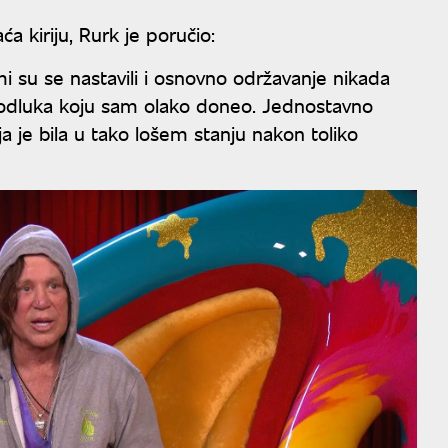
a kiriju, Rurk je poručio:
i su se nastavili i osnovno održavanje nikada
ila odluka koju sam olako doneo. Jednostavno
je bila u tako lošem stanju nakon toliko