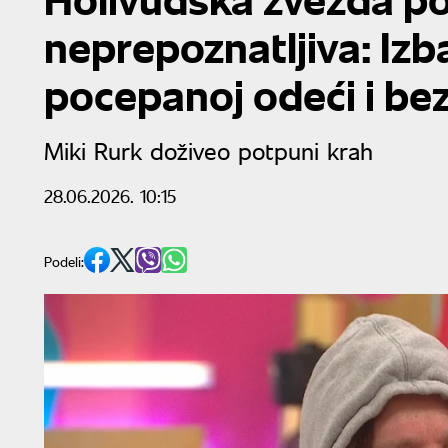
neprepoznatljiva: Izb
pocepanoj odeći i be
Miki Rurk doživeo potpuni krah
28.06.2026. 10:15
Podeli: