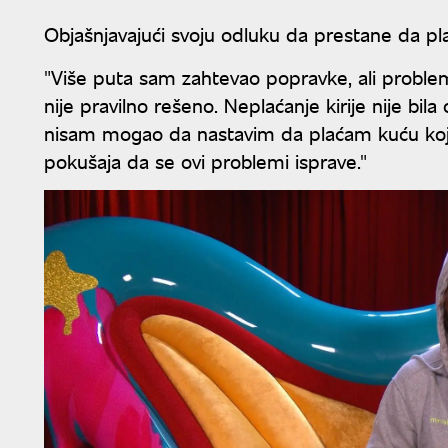
Objašnjavajući svoju odluku da prestane da plać
"Više puta sam zahtevao popravke, ali problem
nije pravilno rešeno. Neplaćanje kirije nije b
nisam mogao da nastavim da plaćam kuću koja 
pokušaja da se ovi problemi isprave."