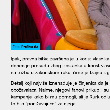
Profimedia
Foto:
Ipak, pravna bitka završena je u korist vlasni
doneo je presudu zbog izostanka u korist vla
na tužbu u zakonskom roku, čime je trajno iz
Detalj koji najviše iznenađuje je činjenica da 
obožavalaca. Naime, njegovi fanovi prikupili
kampanje kako bi mu pomogli, ali je Rurk odluč
to bilo "ponižavajuće" za njega.