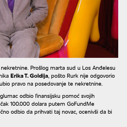
ka nekretnine. Prošlog marta sud u Los Anđelesu
snika
Erika T. Goldija
, pošto Rurk nije odgovorio
gubio pravo na posedovanje te nekretnine.
je glumac odbio finansijsku pomoć svojih
 su čak 100.000 dolara putem GoFundMe
no odbio da prihvati taj novac, ocenivši da bi