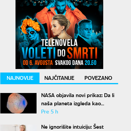
NAJNOVIJE
NAJČITANIJE
POVEZANO
NASA objavila novi prikaz: Da li
naša planeta izgleda kao
krompir ili kao plavi kliker?
Pre 5 h
Ne ignorišite intuiciju: Šest