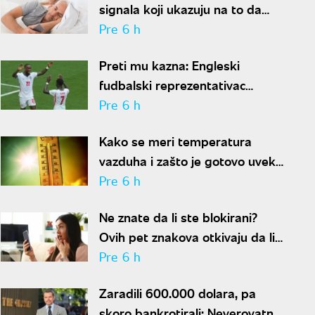
signala koji ukazuju na to da
partner krije aferu
Pre 6 h
Preti mu kazna: Engleski
fudbalski reprezentativac
optužen za napad u noćnom
Pre 6 h
klubu
Kako se meri temperatura
vazduha i zašto je gotovo uvek
niža od one koju pokazuju naši
Pre 6 h
termometri
Ne znate da li ste blokirani?
Ovih pet znakova otkivaju da li
se nalazite na nečijoj "crnoj listi"
Pre 6 h
Zaradili 600.000 dolara, pa
skoro bankrotirali: Neverovatna