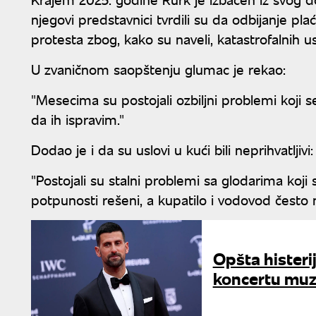
njegovi predstavnici tvrdili su da odbijanje plaća
protesta zbog, kako su naveli, katastrofalnih us
U zvaničnom saopštenju glumac je rekao:
"Mesecima su postojali ozbiljni problemi koji 
da ih ispravim."
Dodao je i da su uslovi u kući bili neprihvatljivi:
"Postojali su stalni problemi sa glodarima koji 
potpunosti rešeni, a kupatilo i vodovod često ni
Opšta histeri
koncertu muzi