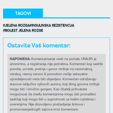
TAGOVI
JELENA ROZGA
INSULINSKA REZISTENCIJA
BOLEST JELENA ROZGE
Ostavite Vaš komentar:
NAPOMENA:
Komentarisanje vesti na portalu UNA.RS je
anonimno, a registracija nije potrebna. Komentari koji sadrže
psovke, uvrede, pretnje i govor mržnje na nacionalnoj,
verskoj, rasnoj osnovi ili povodom nečije seksualne
opredeljenosti neće biti objavljeni. Komentari odražavaju
stavove isključivo njihovih autora, koji zbog govora mržnje
mogu biti i krivično gonjeni. Kao čitatelj prihvatate
mogućnost da među komentarima mogu biti pronađeni
sadržaji koji mogu biti u suprotnosti sa Vašim načelima i
uverenjima. Nije dozvoljeno postavljanje linkova i
promovisanjedrugih sajtova kroz komentare.