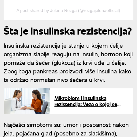
A post shared by Jelena Rozga (@rozgajelenaofficial)
Šta je insulinska rezistencija?
Insulinska rezistencija je stanje u kojem ćelije
organizma slabije reaguju na insulin, hormon koji
pomaže da šećer (glukoza) iz krvi uđe u ćelije.
Zbog toga pankreas proizvodi više insulina kako
bi održao normalan nivo šećera u krvi.
Mikrobiom i insulinska
rezistencija: Veza o kojoj se
malo govori
Najčešći simptomi su: umor i pospanost nakon
jela, pojačana glad (posebno za slatkišima),