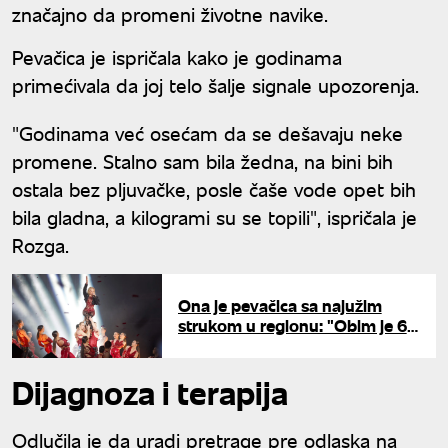
značajno da promeni životne navike.
Pevačica je ispričala kako je godinama
primećivala da joj telo šalje signale upozorenja.
"Godinama već osećam da se dešavaju neke
promene. Stalno sam bila žedna, na bini bih
ostala bez pljuvačke, posle čaše vode opet bih
bila gladna, a kilogrami su se topili", ispričala je
Rozga.
Ona je pevačica sa najužim
strukom u regionu: "Obim je 62
centimetra"
Dijagnoza i terapija
Odlučila je da uradi pretrage pre odlaska na