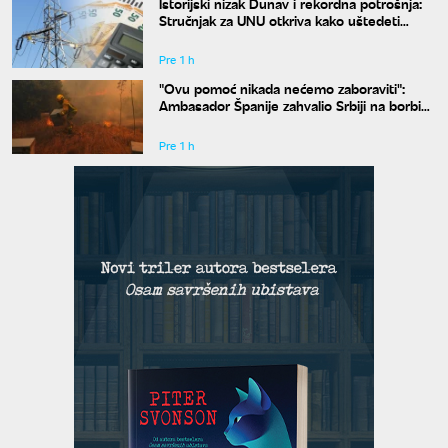
Istorijski nizak Dunav i rekordna potrošnja:
Stručnjak za UNU otkriva kako uštedeti
struju
Pre 1 h
"Ovu pomoć nikada nećemo zaboraviti":
Ambasador Španije zahvalio Srbiji na borbi
protiv požara
Pre 1 h