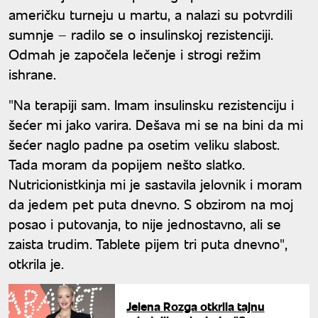
američku turneju u martu, a nalazi su potvrdili
sumnje – radilo se o insulinskoj rezistenciji.
Odmah je započela lečenje i strogi režim
ishrane.
"Na terapiji sam. Imam insulinsku rezistenciju i
šećer mi jako varira. Dešava mi se na bini da mi
šećer naglo padne pa osetim veliku slabost.
Tada moram da popijem nešto slatko.
Nutricionistkinja mi je sastavila jelovnik i moram
da jedem pet puta dnevno. S obzirom na moj
posao i putovanja, to nije jednostavno, ali se
zaista trudim. Tablete pijem tri puta dnevno",
otkrila je.
Jelena Rozga otkrila tajnu