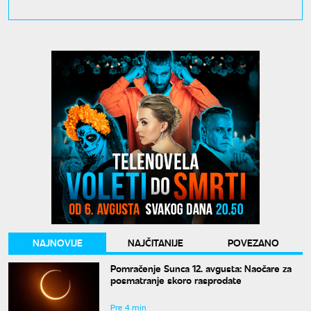
NAJNOVIJE
NAJČITANIJE
POVEZANO
Pomračenje Sunca 12. avgusta: Naočare za
posmatranje skoro rasprodate
Pre 4 min