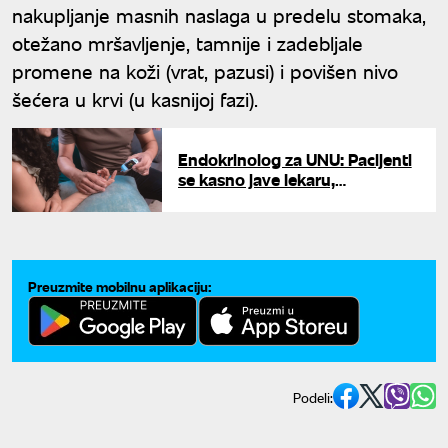
nakupljanje masnih naslaga u predelu stomaka,
otežano mršavljenje, tamnije i zadebljale
promene na koži (vrat, pazusi) i povišen nivo
šećera u krvi (u kasnijoj fazi).
Endokrinolog za UNU: Pacijenti
se kasno jave lekaru,
zanemaruju simptome
insulinske rezistencije
Preuzmite mobilnu aplikaciju:
Podeli: