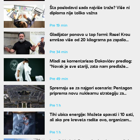
Šta poslodavci sada najviše traže? Više ni
diploma nije toliko važna
Pre 19 min
Gladijator ponovo u top formi: Rasel Krou
smršao više od 20 kilograma pa zapalio
društvene mreže novim izgledom
Pre 34 min
Mladi as komentarisao Đokovićev predlog:
"Novak je sve stariji, zato nam predlaže
kraće mečeve"
Pre 49 min
Spremaju se za najgori scenario: Pentagon
priprema novu nuklearnu strategiju za
eventualni sukob sa Rusijom i Kinom
Pre 1 h
Tihi ubica energije: Možete spavati i 10 sati,
ali ako pre kreveta radite ovo, organizam
vam se neće oporaviti
Pre 1 h