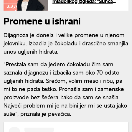
mladolikog izgleda: "Sunca
nisam videla 20 godina"
Promene u ishrani
Dijagnoza je donela i velike promene u njenom
jelovniku. Izbacila je čokoladu i drastično smanjila
unos ugljenih hidrata.
"Prestala sam da jedem čokoladu čim sam
saznala dijagnozu i izbacila sam oko 70 odsto
ugljenih hidrata. Srećom, volim meso i ribu, pa
mi to ne pada teško. Pronašla sam i zamenske
proizvode bez šećera, tako da sam se snašla.
Najveći problem mi je na bini jer mi se usta jako
suše", priznala je pevačica.