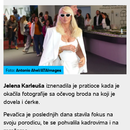
Antonio Ahel/ATAImages
Foto:
Jelena Karleuša
iznenadila je pratioce kada je
okačila fotografije sa očevog broda na koji je
dovela i ćerke.
Pevačica je poslednjih dana stavila fokus na
svoju porodicu, te se pohvalila kadrovima i na