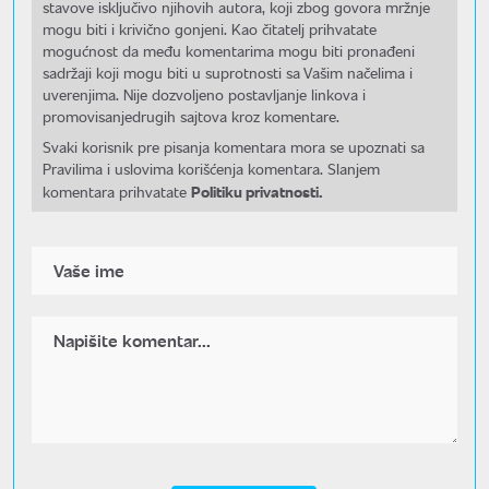
stavove isključivo njihovih autora, koji zbog govora mržnje
mogu biti i krivično gonjeni. Kao čitatelj prihvatate
mogućnost da među komentarima mogu biti pronađeni
sadržaji koji mogu biti u suprotnosti sa Vašim načelima i
uverenjima. Nije dozvoljeno postavljanje linkova i
promovisanjedrugih sajtova kroz komentare.
Svaki korisnik pre pisanja komentara mora se upoznati sa
Pravilima i uslovima korišćenja komentara. Slanjem
Politiku privatnosti.
komentara prihvatate