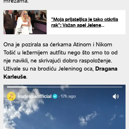
mrežama.
"Moja prijateljica je tako otkrila
rak": Važan apel Jelene
Karleuše
Ona je pozirala sa ćerkama Atinom i Nikom
Tošić u ležernijem autfitu nego što smo to od
nje navikli, ne skrivajući dobro raspoloženje.
Uživale su na brodiću Jeleninog oca,
Dragana
Karleuše
.