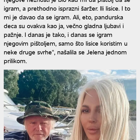
igram, a prethodno isprazni šaržer. Ili lisice. I to
mi je davao da se igram. Ali, eto, pandurska
deca su ovakva kao ja, večno gladna ljubavi i
pažnje. I danas je tako, i danas se igram
njegovim pištoljem, samo što lisice koristim u
neke druge svrhe", našalila se Jelena jednom
prilikom.