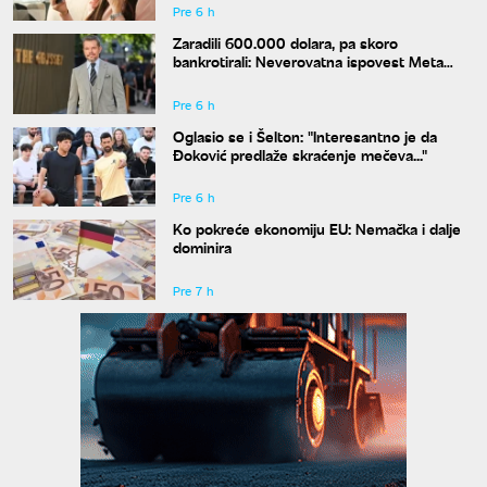
Pre 6 h
Zaradili 600.000 dolara, pa skoro
bankrotirali: Neverovatna ispovest Meta
Dejmona o paklu kroz koji je prošao
Pre 6 h
Oglasio se i Šelton: "Interesantno je da
Đoković predlaže skraćenje mečeva..."
Pre 6 h
Ko pokreće ekonomiju EU: Nemačka i dalje
dominira
Pre 7 h