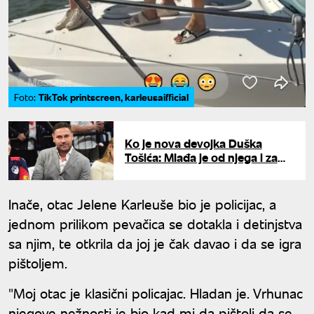
TikTok printscreen, karleusaifficial
Foto:
Ko je nova devojka Duška
Tošića: Mlađa je od njega i za
sobom već ima jedan brak
Inače, otac Jelene Karleuše bio je policijac, a
jednom prilikom pevačica se dotakla i detinjstva
sa njim, te otkrila da joj je čak davao i da se igra
pištoljem.
"Moj otac je klasični policajac. Hladan je. Vrhunac
njegove nežnosti je bio kad mi da pištolj da se