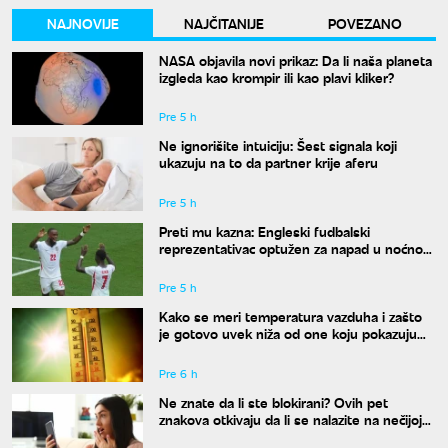
NAJNOVIJE
NAJČITANIJE
POVEZANO
NASA objavila novi prikaz: Da li naša planeta
izgleda kao krompir ili kao plavi kliker?
Pre 5 h
Ne ignorišite intuiciju: Šest signala koji
ukazuju na to da partner krije aferu
Pre 5 h
Preti mu kazna: Engleski fudbalski
reprezentativac optužen za napad u noćnom
klubu
Pre 5 h
Kako se meri temperatura vazduha i zašto
je gotovo uvek niža od one koju pokazuju
naši termometri
Pre 6 h
Ne znate da li ste blokirani? Ovih pet
znakova otkivaju da li se nalazite na nečijoj
"crnoj listi"