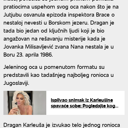
pratiocima uspehom svog oca nakon što je na
Jutjubu osvanula epizoda inspektora Brace o
nestaloj nevesti u Borskom jezeru. Dragan je
tada bio jedan od ključnih ljudi koji je bio
angažovan na rešavanju misterije kada je
Jovanka Milisavljević zvana Nana nestala je u
Boru 23. aprila 1986.
Jeleninog oca u pomenutom formatu su
predstavili kao tadašnjeg najboljeg ronioca u
Jugoslaviji.
Isplivao snimak iz Karleušine
spavaće sobe: Pogledajte koga
mazi u sedam ujutru
Dragan Karleuša je izvukao telo jednog ronioca