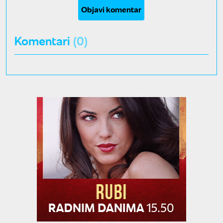
Objavi komentar
Komentari
(0)