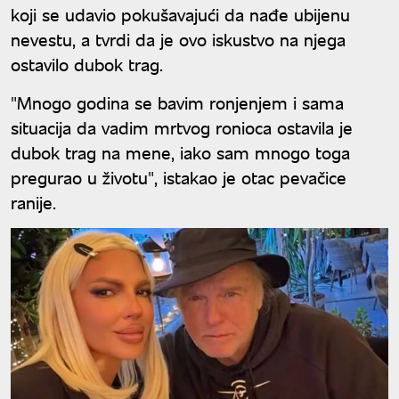
koji se udavio pokušavajući da nađe ubijenu
nevestu, a tvrdi da je ovo iskustvo na njega
ostavilo dubok trag.
"Mnogo godina se bavim ronjenjem i sama
situacija da vadim mrtvog ronioca ostavila je
dubok trag na mene, iako sam mnogo toga
pregurao u životu", istakao je otac pevačice
ranije.