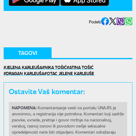
Podeli:
TAGOVI
JELENA KARLEUŠA
NIKA TOŠIĆ
ATINA TOŠIĆ
DRAGAN KARLEUŠA
OTAC JELENE KARLEUŠE
Ostavite Vaš komentar:
NAPOMENA:
Komentarisanje vesti na portalu UNA.RS je
anonimno, a registracija nije potrebna. Komentari koji sadrže
psovke, uvrede, pretnje i govor mržnje na nacionalnoj,
verskoj, rasnoj osnovi ili povodom nečije seksualne
opredeljenosti neće biti objavljeni. Komentari odražavaju