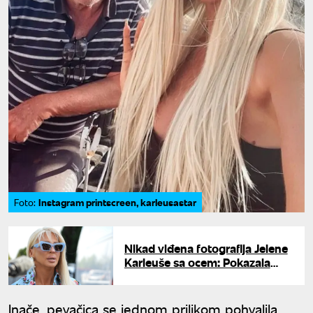
Instagram printscreen, karleusastar
Foto:
Nikad viđena fotografija Jelene
Karleuše sa ocem: Pokazala
uspomenu iz detinjstva
Inače, pevačica se jednom prilikom pohvalila