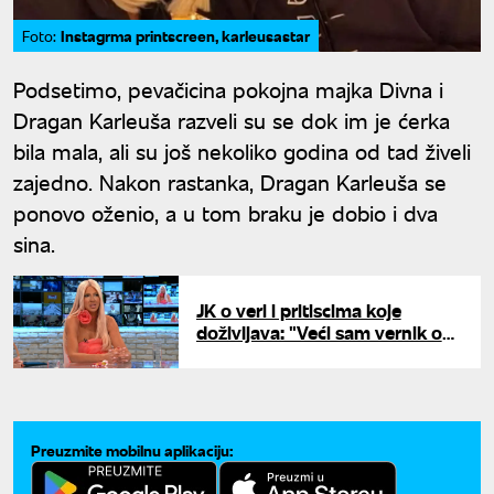
Instagrma printscreen, karleusastar
Foto:
Podsetimo, pevačicina pokojna majka Divna i
Dragan Karleuša razveli su se dok im je ćerka
bila mala, ali su još nekoliko godina od tad živeli
zajedno. Nakon rastanka, Dragan Karleuša se
ponovo oženio, a u tom braku je dobio i dva
sina.
JK o veri i pritiscima koje
doživljava: "Veći sam vernik od
mnogih koji idu u crkvu na
pričest"
Preuzmite mobilnu aplikaciju: