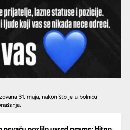
zovana 31. maja, nakon što je u bolnicu
onašanja.
pevaču pozlilo usred pesme: Hitno