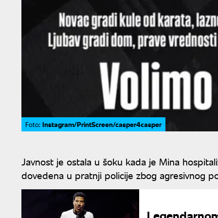
Instagram/PrintScreen/casper4casper
Foto:
Javnost je ostala u šoku kada je Mina hospitali
dovedena u pratnji policije zbog agresivnog p
Legendarnom 