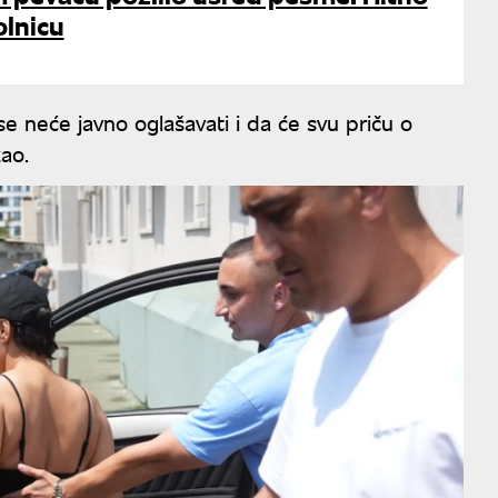
olnicu
e neće javno oglašavati i da će svu priču o
žao.