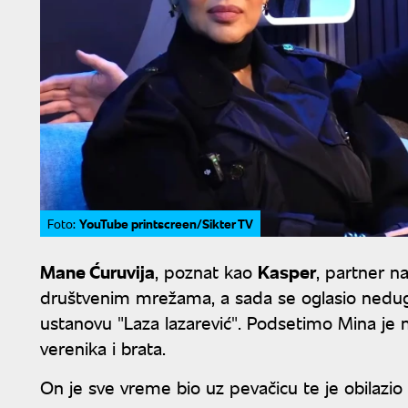
YouTube printscreen/Sikter TV
Foto:
Mane Ćuruvija
, poznat kao
Kasper
, partner n
društvenim mrežama, a sada se oglasio nedugo 
ustanovu "Laza lazarević". Podsetimo Mina je n
verenika i brata.
On je sve vreme bio uz pevačicu te je obilazio u