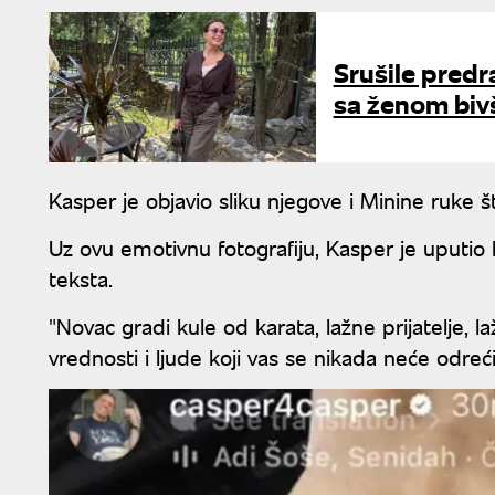
Srušile predr
sa ženom biv
Kasper je objavio sliku njegove i Minine ruke š
Uz ovu emotivnu fotografiju, Kasper je uputio
teksta.
"Novac gradi kule od karata, lažne prijatelje, l
vrednosti i ljude koji vas se nikada neće odreći