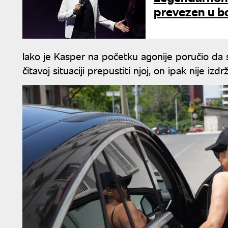
prevezen u b
Iako je Kasper na početku agonije poručio da s
čitavoj situaciji prepustiti njoj, on ipak nije izdr