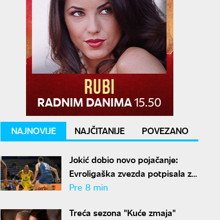
NAJNOVIJE
NAJČITANIJE
POVEZANO
Jokić dobio novo pojačanje:
Evroligaška zvezda potpisala za
Denver
Pre 8 min
Treća sezona "Kuće zmaja"