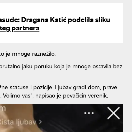
asude: Dragana Katić podelila sliku
šeg partnera
to je mnoge raznežilo.
 brutalno jaku poruku koja je mnoge ostavila bez
ažne statuse i pozicije. Ljubav gradi dom, prave
. Volimo vas", napisao je pevačicin verenik.