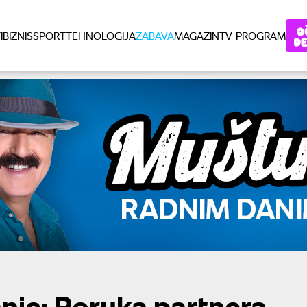
I
BIZNIS
SPORT
TEHNOLOGIJA
ZABAVA
MAGAZIN
TV PROGRAM
nje: Poruka partnera