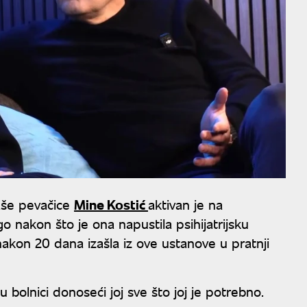
aše pevačice
Mine Kostić
aktivan je na
nakon što je ona napustila psihijatrijsku
akon 20 dana izašla iz ove ustanove u pratnji
 bolnici donoseći joj sve što joj je potrebno.