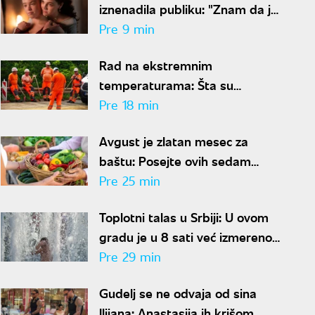
iznenadila publiku: "Znam da je
kontroverzno, ali je i
Pre 9 min
neophodno"
Rad na ekstremnim
temperaturama: Šta su
poslodavci dužni da obezbede
Pre 18 min
radnicima i kome se obratiti
Avgust je zlatan mesec za
ako krše preporuke
baštu: Posejte ovih sedam
kultura i uživajte u svežem
Pre 25 min
povrću cele jeseni
Toplotni talas u Srbiji: U ovom
gradu je u 8 sati već izmereno
30 stepeni
Pre 29 min
Gudelj se ne odvaja od sina
Ilijana: Anastasija ih krišom