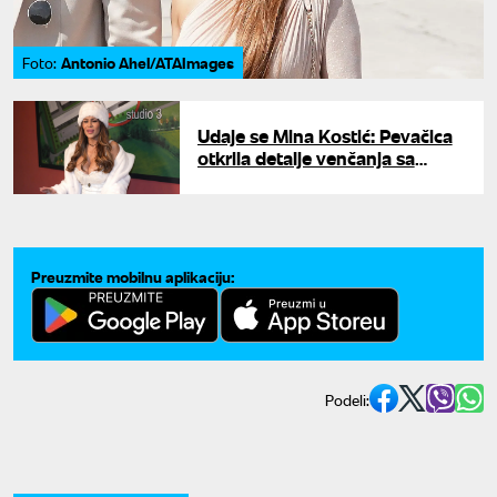
Antonio Ahel/ATAImages
Foto:
Udaje se Mina Kostić: Pevačica
otkrila detalje venčanja sa
Kasperom
Preuzmite mobilnu aplikaciju:
Podeli: