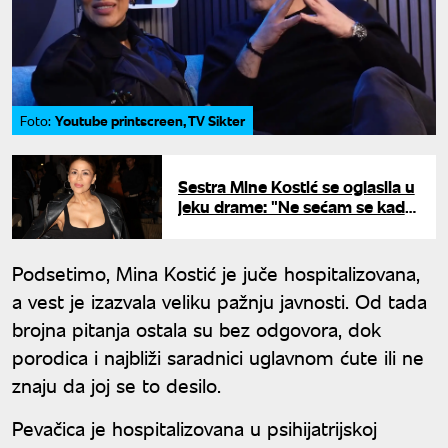
Youtube printscreen, TV Sikter
Foto:
Sestra Mine Kostić se oglasila u
jeku drame: "Ne sećam se kada
smo se čule poslednji put"
Podsetimo, Mina Kostić je juče hospitalizovana,
a vest je izazvala veliku pažnju javnosti. Od tada
brojna pitanja ostala su bez odgovora, dok
porodica i najbliži saradnici uglavnom ćute ili ne
znaju da joj se to desilo.
Pevačica je hospitalizovana u psihijatrijskoj