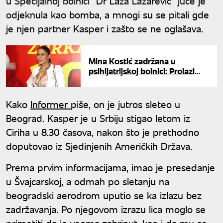
u Specijalnoj bolnici "Dr Laza Lazarević" juče je
odjeknula kao bomba, a mnogi su se pitali gde
je njen partner Kasper i zašto se ne oglašava.
Mina Kostić zadržana u
psihijatrijskoj bolnici: Prolazi
kroz neophodne preglede
Kako
Informer
piše, on je jutros sleteo u
Beograd. Kasper je u Srbiju stigao letom iz
Ciriha u 8.30 časova, nakon što je prethodno
doputovao iz Sjedinjenih Američkih Država.
Prema prvim informacijama, imao je presedanje
u Švajcarskoj, a odmah po sletanju na
beogradski aerodrom uputio se ka izlazu bez
zadržavanja. Po njegovom izrazu lica moglo se
primetiti da je veoma zabrinut, kao i da mu se