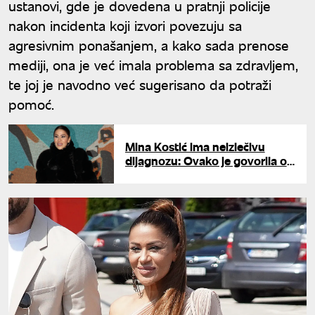
ustanovi, gde je dovedena u pratnji policije
nakon incidenta koji izvori povezuju sa
agresivnim ponašanjem, a kako sada prenose
mediji, ona je već imala problema sa zdravljem,
te joj je navodno već sugerisano da potraži
pomoć.
Mina Kostić ima neizlečivu
dijagnozu: Ovako je govorila o
bolesti i teškim simptomima