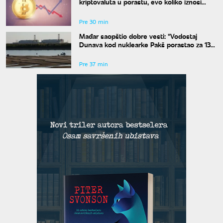
kriptovaluta u porastu, evo koliko iznosi
bitkoin
Pre 30 min
Mađar saopštio dobre vesti: "Vodostaj
Dunava kod nuklearke Pakš porastao za 13
centimetara"
Pre 37 min