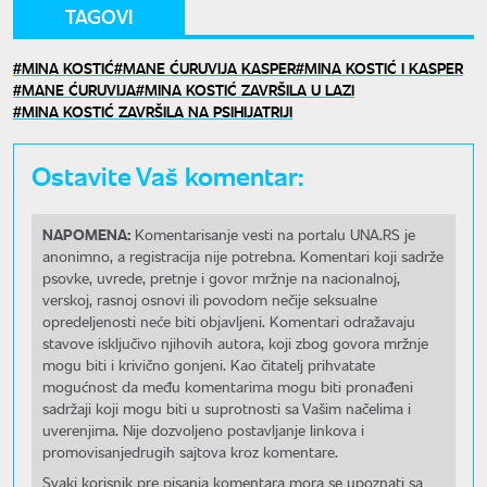
TAGOVI
MINA KOSTIĆ
MANE ĆURUVIJA KASPER
MINA KOSTIĆ I KASPER
MANE ĆURUVIJA
MINA KOSTIĆ ZAVRŠILA U LAZI
MINA KOSTIĆ ZAVRŠILA NA PSIHIJATRIJI
Ostavite Vaš komentar:
NAPOMENA:
Komentarisanje vesti na portalu UNA.RS je
anonimno, a registracija nije potrebna. Komentari koji sadrže
psovke, uvrede, pretnje i govor mržnje na nacionalnoj,
verskoj, rasnoj osnovi ili povodom nečije seksualne
opredeljenosti neće biti objavljeni. Komentari odražavaju
stavove isključivo njihovih autora, koji zbog govora mržnje
mogu biti i krivično gonjeni. Kao čitatelj prihvatate
mogućnost da među komentarima mogu biti pronađeni
sadržaji koji mogu biti u suprotnosti sa Vašim načelima i
uverenjima. Nije dozvoljeno postavljanje linkova i
promovisanjedrugih sajtova kroz komentare.
Svaki korisnik pre pisanja komentara mora se upoznati sa