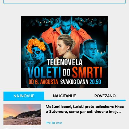
NAJNOVIJE
NAJČITANIJE
POVEZANO
Meštani besni, turisti prete odlaskom: Haos
u Sutomoru, samo par sati dnevno imaju
vodu
Pre 10 min