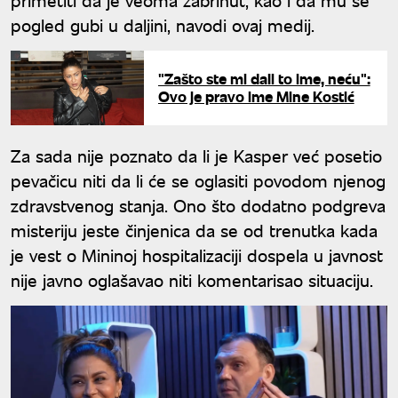
pogled gubi u daljini, navodi ovaj medij.
"Zašto ste mi dali to ime, neću":
Ovo je pravo ime Mine Kostić
Za sada nije poznato da li je Kasper već posetio
pevačicu niti da li će se oglasiti povodom njenog
zdravstvenog stanja. Ono što dodatno podgreva
misteriju jeste činjenica da se od trenutka kada
je vest o Mininoj hospitalizaciji dospela u javnost
nije javno oglašavao niti komentarisao situaciju.