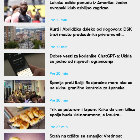
Lukaku odbio ponudu iz Amerike: Jedan
evropski klub ozbiljno zagrizao
Pre 15 min
Kurti i Abdidžiku daleko od dogovora: DSK
traži mesto predsednika privremenih
institucija
Pre 19 min
Dobre vesti za korisnike ChatGPT-a: Ukida
se jedno od najvećih ograničenja
Pre 20 min
Španija preti Italiji: Recipročne mere ako se
ne ukinu granične kontrole za španske
putnike
Pre 26 min
Trik sa puterom i krpom: Kako da vam kiflice
spolja budu zlatnorumene, a iznutra
vlaknaste i sočne
Pre 27 min
Strah na tržištu se smanjio: Vrednost