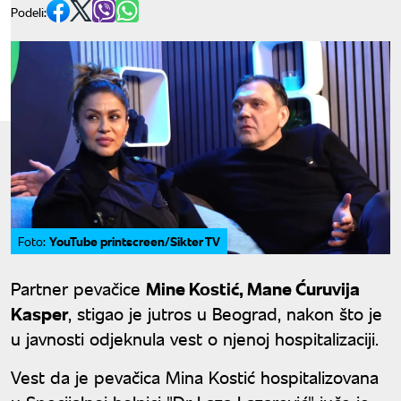
Podeli:
YouTube printscreen/Sikter TV
Foto:
Partner pevačice
Mine Kostić, Mane Ćuruvija
Kasper
, stigao je jutros u Beograd, nakon što je
u javnosti odjeknula vest o njenoj hospitalizaciji.
Vest da je pevačica Mina Kostić hospitalizovana