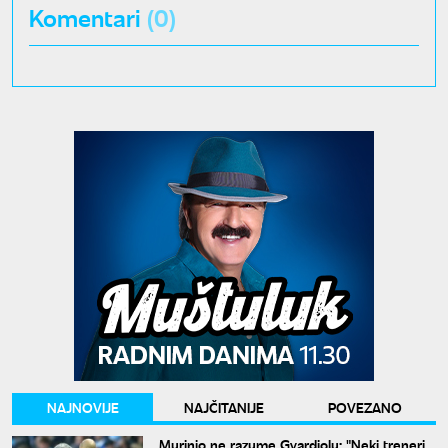
Komentari
(0)
NAJNOVIJE
NAJČITANIJE
POVEZANO
Murinjo ne razume Gvardiolu: "Neki treneri