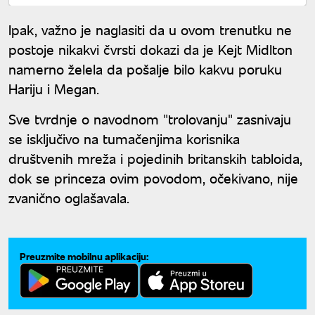
Ipak, važno je naglasiti da u ovom trenutku ne
postoje nikakvi čvrsti dokazi da je Kejt Midlton
namerno želela da pošalje bilo kakvu poruku
Hariju i Megan.
Sve tvrdnje o navodnom "trolovanju" zasnivaju
se isključivo na tumačenjima korisnika
društvenih mreža i pojedinih britanskih tabloida,
dok se princeza ovim povodom, očekivano, nije
zvanično oglašavala.
Preuzmite mobilnu aplikaciju: