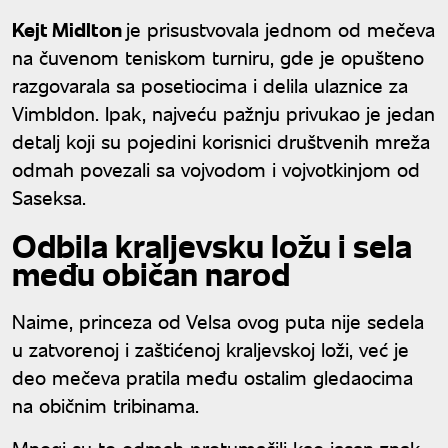
Kejt Midlton
je prisustvovala jednom od mečeva
na čuvenom teniskom turniru, gde je opušteno
razgovarala sa posetiocima i delila ulaznice za
Vimbldon. Ipak, najveću pažnju privukao je jedan
detalj koji su pojedini korisnici društvenih mreža
odmah povezali sa vojvodom i vojvotkinjom od
Saseksa.
Odbila kraljevsku ložu i sela
među običan narod
Naime, princeza od Velsa ovog puta nije sedela
u zatvorenoj i zaštićenoj kraljevskoj loži, već je
deo mečeva pratila među ostalim gledaocima
na običnim tribinama.
Mnogi su to odmah protumačili kao jasan znak