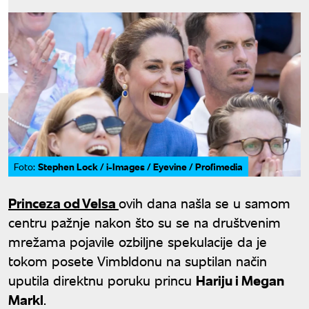
Stephen Lock / i-Images / Eyevine / Profimedia
Foto:
Princeza od Velsa
ovih dana našla se u samom
centru pažnje nakon što su se na društvenim
mrežama pojavile ozbiljne spekulacije da je
tokom posete Vimbldonu na suptilan način
uputila direktnu poruku princu
Hariju i Megan
Markl
.