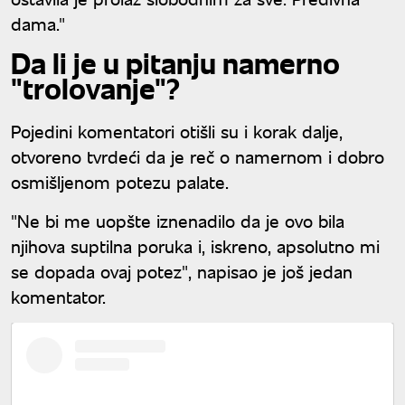
dama."
Da li je u pitanju namerno
"trolovanje"?
Pojedini komentatori otišli su i korak dalje,
otvoreno tvrdeći da je reč o namernom i dobro
osmišljenom potezu palate.
"Ne bi me uopšte iznenadilo da je ovo bila
njihova suptilna poruka i, iskreno, apsolutno mi
se dopada ovaj potez", napisao je još jedan
komentator.