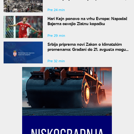
velika šteta širom zemlje
Pre 24 min
Hari Kejn ponovo na vrhu Evrope: Napadač
Bajerna osvojio Zlatnu kopačku
Pre 29 min
Srbija priprema novi Zakon o klimatskim
promenama: Građani do 21. avgusta mogu
da pošalju predloge i primedbe
Pre 32 min