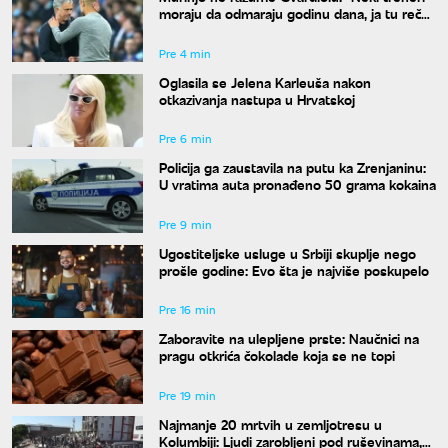
moraju da odmaraju godinu dana, ja tu reč
mrzim"
Pre 4 min
Oglasila se Jelena Karleuša nakon
otkazivanja nastupa u Hrvatskoj
Pre 6 min
Policija ga zaustavila na putu ka Zrenjaninu:
U vratima auta pronađeno 50 grama kokaina
Pre 9 min
Ugostiteljske usluge u Srbiji skuplje nego
prošle godine: Evo šta je najviše poskupelo
Pre 16 min
Zaboravite na ulepljene prste: Naučnici na
pragu otkrića čokolade koja se ne topi
Pre 19 min
Najmanje 20 mrtvih u zemljotresu u
Kolumbiji: Ljudi zarobljeni pod ruševinama,