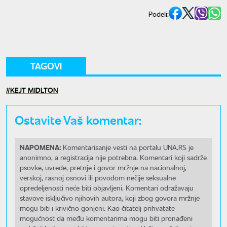
Podeli:
TAGOVI
KEJT MIDLTON
Ostavite Vaš komentar:
NAPOMENA:
Komentarisanje vesti na portalu UNA.RS je
anonimno, a registracija nije potrebna. Komentari koji sadrže
psovke, uvrede, pretnje i govor mržnje na nacionalnoj,
verskoj, rasnoj osnovi ili povodom nečije seksualne
opredeljenosti neće biti objavljeni. Komentari odražavaju
stavove isključivo njihovih autora, koji zbog govora mržnje
mogu biti i krivično gonjeni. Kao čitatelj prihvatate
mogućnost da među komentarima mogu biti pronađeni