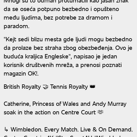
da se oseća potpuno bezbedno i opušteno
među ljudima, bez potrebe za dramom i
paradom.
"Kejt sedi blizu mesta gde ljudi mogu bezbedno
da prolaze bez straha zbog obezbeđenja. Ovo je
buduća kraljica Engleske", napisao je jedan
korisnik društvenih mreža, a prenosi poznati
magazin OK!.
British Royalty 🤝 Tennis Royalty 👑
Catherine, Princess of Wales and Andy Murray
soak in the action on Centre Court 🫶
↳ Wimbledon. Every Match. Live & On Demand.