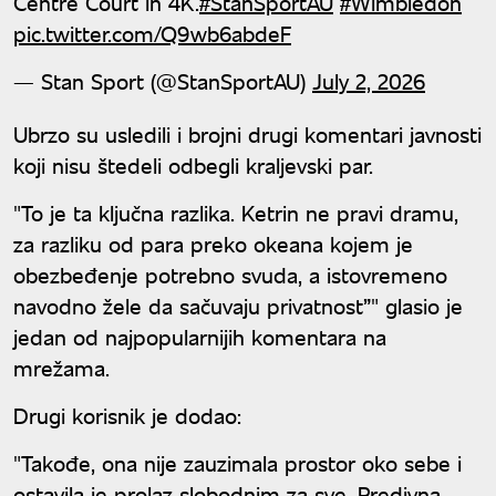
Centre Court in 4K.
#StanSportAU
#Wimbledon
pic.twitter.com/Q9wb6abdeF
— Stan Sport (@StanSportAU)
July 2, 2026
Ubrzo su usledili i brojni drugi komentari javnosti
koji nisu štedeli odbegli kraljevski par.
"To je ta ključna razlika. Ketrin ne pravi dramu,
za razliku od para preko okeana kojem je
obezbeđenje potrebno svuda, a istovremeno
navodno žele da sačuvaju privatnost”" glasio je
jedan od najpopularnijih komentara na
mrežama.
Drugi korisnik je dodao:
"Takođe, ona nije zauzimala prostor oko sebe i
ostavila je prolaz slobodnim za sve. Predivna