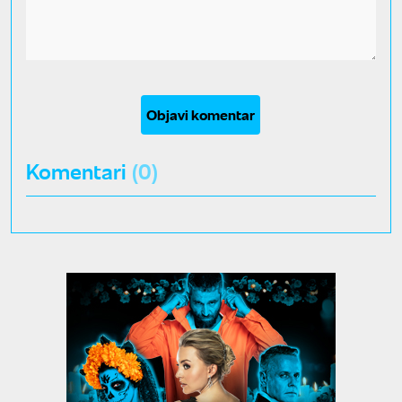
Objavi komentar
Komentari
(0)