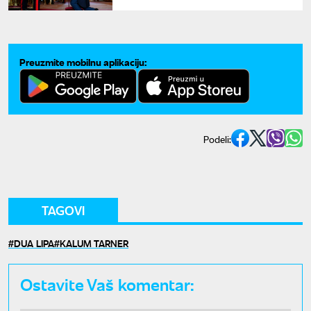
odlikovanje u dvorcu Vindzor
Preuzmite mobilnu aplikaciju:
Podeli:
TAGOVI
DUA LIPA
KALUM TARNER
Ostavite Vaš komentar: