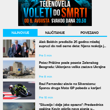
NAJNOVIJE
NAJČITANIJE
POVEZANO
Alek Boldvin predložio 26 godina mlađoj
supruzi da rodi osmo dete: Njena reakcija je
hit
Pre 5 min
Potez Prištine posle posete Zelenskog
Beogradu: Uklonjena velika zastava Ukrajine
Pre 8 min
Raul Fernandez slavio na Silverstonu:
Špancu druga Moto GP pobeda u karijeri
Pre 10 min
"Situacija i dalje jako opasna": Predsednica
opštine Kovin otkrila novo stanje u