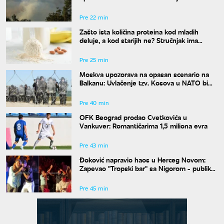
Deliblatskoj peščari
Pre 22 min
Zašto ista količina proteina kod mladih
deluje, a kod starijih ne? Stručnjak ima
objašnjenje
Pre 25 min
Moskva upozorava na opasan scenario na
Balkanu: Uvlačenje tzv. Kosova u NATO bi
"zapalilo" region
Pre 40 min
OFK Beograd prodao Cvetkovića u
Vankuver: Romantičarima 1,5 miliona evra
Pre 43 min
Đoković napravio haos u Herceg Novom:
Zapevao "Tropski bar" sa Nigorom - publika
u transu
Pre 45 min