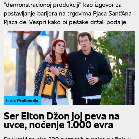
"demonstracionoj produkciji" kao izgovor za
postavljanje barijera na trgovima Pjaca Sant'Ana i
Pjaca dei Vespri kako bi pešake držali podalje.
Profimedia
Foto:
Ser Elton Džon joj peva na
uvce, noćenje 1.000 evra
Spektakl za oko 300 poznatih zvanica počinje u