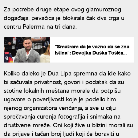
Za potrebe druge etape ovog glamuroznog
događaja, pevačica je blokirala čak dva trga u
centru Palerma na tri dana.
"Smatram da je važno da se zna
istina": Devojka Duška Tošića
reagovala na medijske natpise
Koliko daleko je Dua Lipa spremna da ide kako
bi sačuvala privatnost, govori i podatak da su
stotine lokalnih meštana morale da potpišu
ugovore o poverljivosti koje je podelio tim
njenog organizatora venčanja, a sve u cilju
sprečavanja curenja fotografija i snimaka na
društvene mreže. Oni koji žive u blizini morali su
da prijave i tačan broj ljudi koji će boraviti u