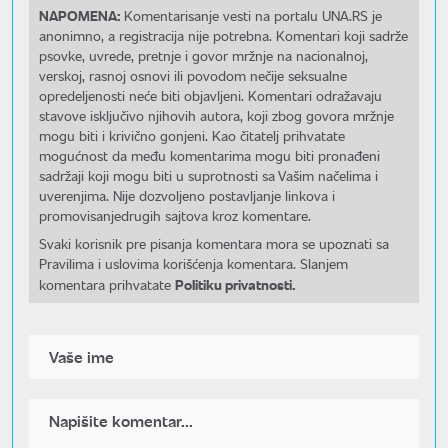
NAPOMENA:
Komentarisanje vesti na portalu UNA.RS je
anonimno, a registracija nije potrebna. Komentari koji sadrže
psovke, uvrede, pretnje i govor mržnje na nacionalnoj,
verskoj, rasnoj osnovi ili povodom nečije seksualne
opredeljenosti neće biti objavljeni. Komentari odražavaju
stavove isključivo njihovih autora, koji zbog govora mržnje
mogu biti i krivično gonjeni. Kao čitatelj prihvatate
mogućnost da među komentarima mogu biti pronađeni
sadržaji koji mogu biti u suprotnosti sa Vašim načelima i
uverenjima. Nije dozvoljeno postavljanje linkova i
promovisanjedrugih sajtova kroz komentare.
Svaki korisnik pre pisanja komentara mora se upoznati sa
Pravilima i uslovima korišćenja komentara. Slanjem
Politiku privatnosti.
komentara prihvatate