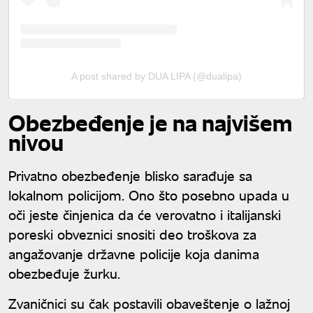
A post shared by DUA LIPA (@dualipa)
Obezbeđenje je na najvišem
nivou
Privatno obezbeđenje blisko sarađuje sa
lokalnom policijom. Ono što posebno upada u
oči jeste činjenica da će verovatno i italijanski
poreski obveznici snositi deo troškova za
angažovanje državne policije koja danima
obezbeđuje žurku.
Zvaničnici su čak postavili obaveštenje o lažnoj