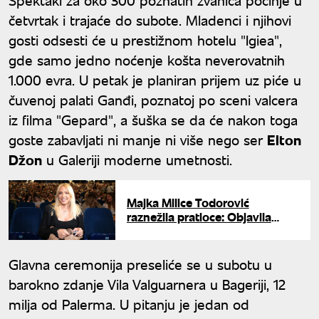
četvrtak i trajaće do subote. Mladenci i njihovi
gosti odsesti će u prestižnom hotelu "Igiea",
gde samo jedno noćenje košta neverovatnih
1.000 evra. U petak je planiran prijem uz piće u
čuvenoj palati Ganđi, poznatoj po sceni valcera
iz filma "Gepard", a šuška se da će nakon toga
goste zabavljati ni manje ni više nego ser
Elton
Džon
u Galeriji moderne umetnosti.
Majka Milice Todorović
raznežila pratioce: Objavila
fotografiju ćerke i unuka uz
prelepu poruku
Glavna ceremonija preseliće se u subotu u
barokno zdanje Vila Valguarnera u Bageriji, 12
milja od Palerma. U pitanju je jedan od