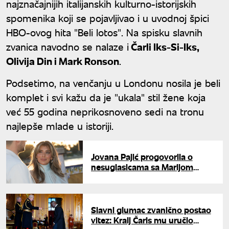
najznačajnijih italijanskih kulturno-istorijskih
spomenika koji se pojavljivao i u uvodnoj špici
HBO-ovog hita "Beli lotos". Na spisku slavnih
zvanica navodno se nalaze i
Čarli Iks-Si-Iks,
Olivija Din i Mark Ronson
.
Podsetimo, na venčanju u Londonu nosila je beli
komplet i svi kažu da je "ukala" stil žene koja
već 55 godina neprikosnoveno sedi na tronu
najlepše mlade u istoriji.
Jovana Pajić progovorila o
nesuglasicama sa Marijom
Šerifović: "Glupo bi bilo da
imamo takve svađe"
Slavni glumac zvanično postao
vitez: Kralj Čarls mu uručio