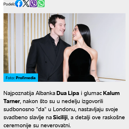
Podeli:
Profimedia
Foto:
Najpoznatija Albanka
Dua Lipa
i glumac
Kalum
Tarner
, nakon što su u nedelju izgovorili
sudbonosno "da" u Londonu, nastavljaju svoje
svadbeno slavlje na
Siciliji
, a detalji ove raskošne
ceremonije su neverovatni.