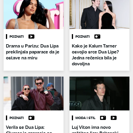
POZNATI
POZNATI
Drama u Parizu: Dua Lipa
Kako je Kalum Tarner
preklinjala paparace da je
osvojio srce Dua Lipe?
ostave na miru
Jedna rečenica bila je
dovoljna
POZNATI
MODA I STIL
Verila se Dua Lipa:
Luj Viton ima novo
Glumac je zaprosio na
zaštitno lice: Britanski