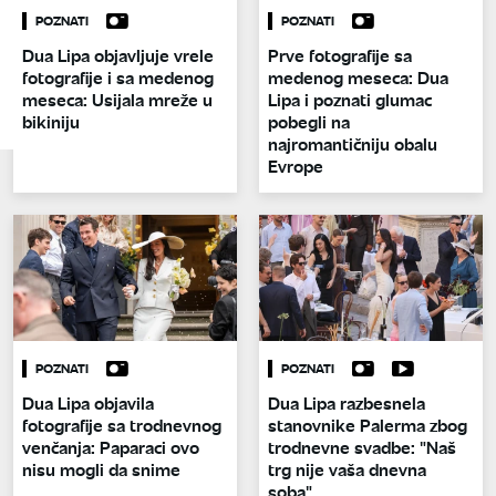
POZNATI
POZNATI
Dua Lipa objavljuje vrele
Prve fotografije sa
fotografije i sa medenog
medenog meseca: Dua
meseca: Usijala mreže u
Lipa i poznati glumac
bikiniju
pobegli na
najromantičniju obalu
Evrope
POZNATI
POZNATI
Dua Lipa objavila
Dua Lipa razbesnela
fotografije sa trodnevnog
stanovnike Palerma zbog
venčanja: Paparaci ovo
trodnevne svadbe: "Naš
nisu mogli da snime
trg nije vaša dnevna
soba"