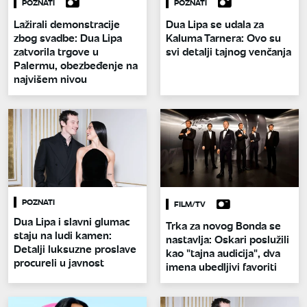
POZNATI
POZNATI
Lažirali demonstracije
Dua Lipa se udala za
zbog svadbe: Dua Lipa
Kaluma Tarnera: Ovo su
zatvorila trgove u
svi detalji tajnog venčanja
Palermu, obezbeđenje na
najvišem nivou
POZNATI
FILM/TV
Dua Lipa i slavni glumac
Trka za novog Bonda se
staju na ludi kamen:
nastavlja: Oskari poslužili
Detalji luksuzne proslave
kao "tajna audicija", dva
procureli u javnost
imena ubedljivi favoriti