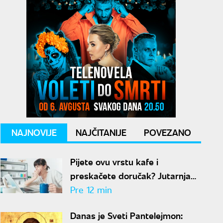
NAJNOVIJE
NAJČITANIJE
POVEZANO
Pijete ovu vrstu kafe i
preskačete doručak? Jutarnja
bomba koja povećava
Pre 12 min
holesterol
Danas je Sveti Pantelejmon: