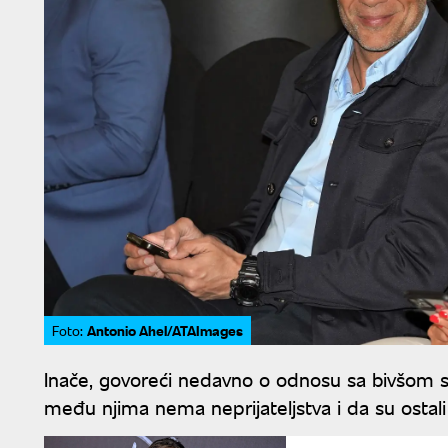
Antonio Ahel/ATAImages
Foto:
Inače, govoreći nedavno o odnosu sa bivšom 
među njima nema neprijateljstva i da su ostal