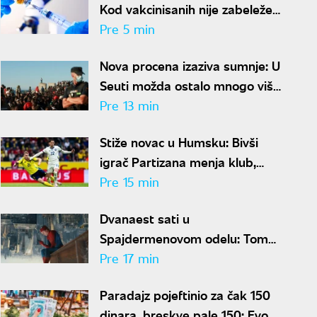
Kod vakcinisanih nije zabeležen
nijedan smrtni slučaj
Pre 5 min
Nova procena izaziva sumnje: U
Seuti možda ostalo mnogo više
migranata nego što tvrdi
Pre 13 min
Madrid
Stiže novac u Humsku: Bivši
igrač Partizana menja klub,
crno-belima više od 300.000
Pre 15 min
evra
Dvanaest sati u
Spajdermenovom odelu: Tom
Holand otkrio šta je bilo najgore
Pre 17 min
Paradajz pojeftinio za čak 150
dinara, breskve pale 150: Evo