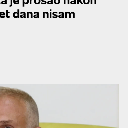
set dana nisam
e