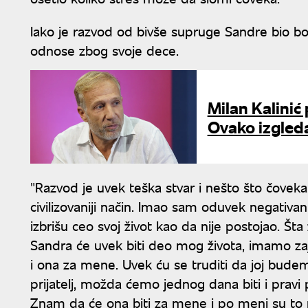
Iako je razvod od bivše supruge Sandre bio bol
odnose zbog svoje dece.
Milan Kalinić
Ovako izgled
"Razvod je uvek teška stvar i nešto što čoveka p
civilizovaniji način. Imao sam oduvek negativ
izbrišu ceo svoj život kao da nije postojao. Šta
Sandra će uvek biti deo mog života, imamo za
i ona za mene. Uvek ću se truditi da joj bude
prijatelj, možda ćemo jednog dana biti i pravi pr
Znam da će ona biti za mene i po meni su to n