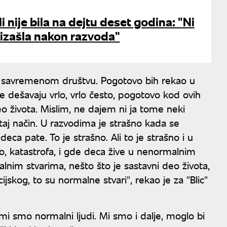
 nije bila na dejtu deset godina: "Ni
 izašla nakon razvoda"
 u savremenom društvu. Pogotovo bih rekao u
e dešavaju vrlo, vrlo često, pogotovo kod ovih
eo života. Mislim, ne dajem ni ja tome neki
 taj način. U razvodima je strašno kada se
deca pate. To je strašno. Ali to je strašno i u
, katastrofa, i gde deca žive u nenormalnim
nim stvarima, nešto što je sastavni deo života,
ijskog, to su normalne stvari", rekao je za "Blic"
 smo normalni ljudi. Mi smo i dalje, moglo bi