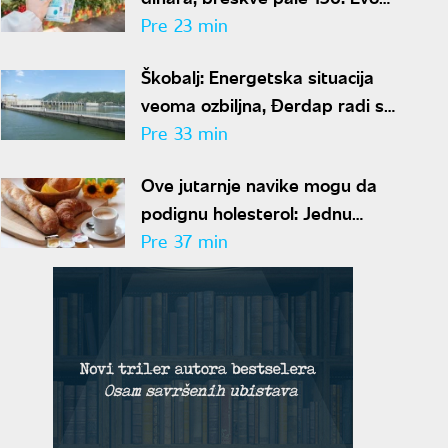
kako se kreću cene na pijacama
Pre 23 min
Škobalj: Energetska situacija
veoma ozbiljna, Đerdap radi sa
svega 20 odsto kapaciteta
Pre 33 min
Ove jutarnje navike mogu da
podignu holesterol: Jednu
mnogi ponavljaju čim ustanu
Pre 37 min