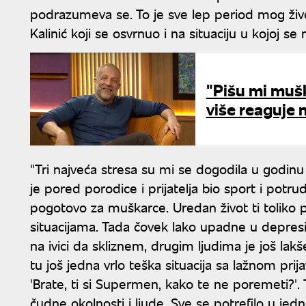
podrazumeva se. To je sve lep period mog živ
Kalinić koji se osvrnuo i na situaciju u kojoj se
"Pišu mi muška
više reaguje 
"Tri najveća stresa su mi se dogodila u godinu
je pored porodice i prijatelja bio sport i potru
pogotovo za muškarce. Uredan život ti tolik
situacijama. Tada čovek lako upadne u depresi
na ivici da skliznem, drugim ljudima je još lak
tu još jedna vrlo teška situacija sa lažnom pri
'Brate, ti si Supermen, kako te ne poremeti?'. 
čudne okolnosti i ljude. Sve se potrefilo u je