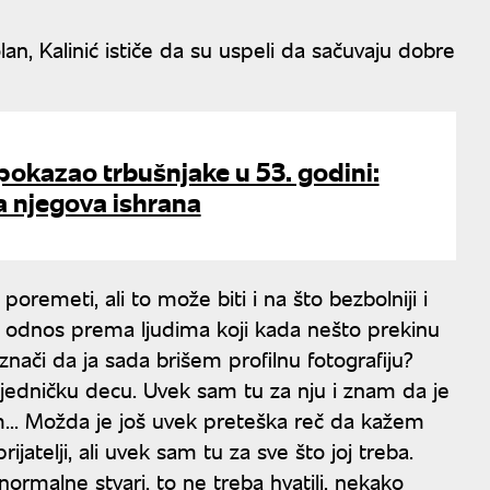
an, Kalinić ističe da su uspeli da sačuvaju dobre
 pokazao trbušnjake u 53. godini:
a njegova ishrana
oremeti, ali to može biti i na što bezbolniji i
an odnos prema ljudima koji kada nešto prekinu
 znači da ja sada brišem profilnu fotografiju?
jedničku decu. Uvek sam tu za nju i znam da je
m... Možda je još uvek preteška reč da kažem
ijatelji, ali uvek sam tu za sve što joj treba.
ormalne stvari, to ne treba hvatili, nekako