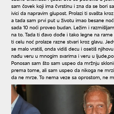
sam čovek koji ima čvrstinu i zna da se bori s
ivici da napravim glupost. Prolazi ti svašta kr
a tada sam prvi put u životu imao besane noći
sada 10 noći proveo budan. Ležim i razmišljam
na to. Tada ti đavo dođe i tako legne na rame j
ti celu noć prolaze razne stvari kroz glavu. J
se malo vratiš, onda vidiš decu i osetiš njiho
nađu veru u mnogim svarima i veru u ljude,porod
Ponosan sam što sam uspeo da mržnju sklon
prema tome, ali sam uspeo da nikoga ne mrz
da ne mrze. To nema veze sa oprostom, ne mora