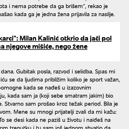
ota i nema potrebe da ga brišem", rekao je
 našao kada ga je jedna žena prijavila za nasilje.
rci": Milan Kalinić otkrio da jači pol
na njegove mišiće, nego žene
 dana. Gubitak posla, razvod i selidba. Spas mi
diću se da ljudima približim koliko je sport važan,
o pomogne kada se nađeš u izazovnim
ju, kada sam ja (koji sebe smatram jakim) bio
še. Stvarno sam prošao kroz težak period. Bila je
javom. Mene su mnogi prijatelji zvali da mi kažu:
To se desi kada ne paziš u životu i naiđeš na
dnom trenutku i tu sam još jednom shvatio da