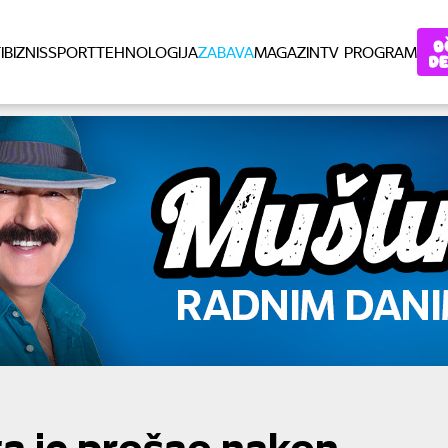
I
BIZNIS
SPORT
TEHNOLOGIJA
ZABAVA
MAGAZIN
TV PROGRAM
šta je prošao nakon