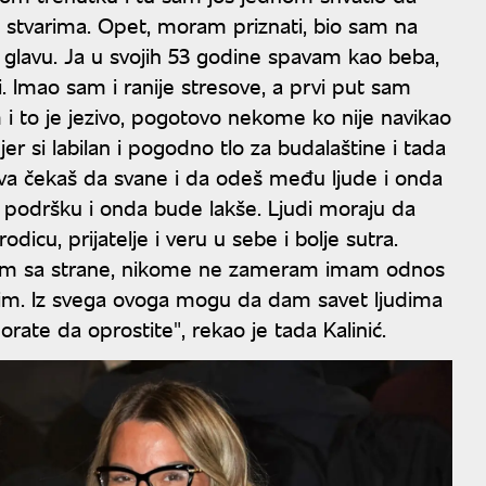
a stvarima. Opet, moram priznati, bio sam na
oz glavu. Ja u svojih 53 godine spavam kao beba,
. Imao sam i ranije stresove, a prvi put sam
 i to je jezivo, pogotovo nekome ko nije navikao
er si labilan i pogodno tlo za budalaštine i tada
edva čekaš da svane i da odeš među ljude i onda
vu podršku i onda bude lakše. Ljudi moraju da
icu, prijatelje i veru u sebe i bolje sutra.
im sa strane, nikome ne zameram imam odnos
im. Iz svega ovoga mogu da dam savet ljudima
te da oprostite", rekao je tada Kalinić.