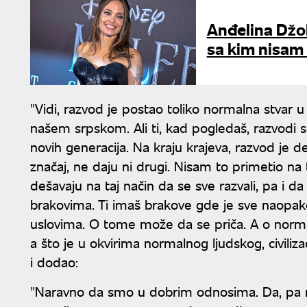
Anđelina Džoli
sa kim nisam
"Vidi, razvod je postao toliko normalna stvar
našem srpskom. Ali ti, kad pogledaš, razvodi s
novih generacija. Na kraju krajeva, razvod je d
značaj, ne daju ni drugi. Nisam to primetio na
dešavaju na taj način da se sve razvali, pa i da 
brakovima. Ti imaš brakove gde je sve naopako
uslovima. O tome može da se priča. A o normal
a što je u okvirima normalnog ljudskog, civilizac
i dodao:
"Naravno da smo u dobrim odnosima. Da, pa mi