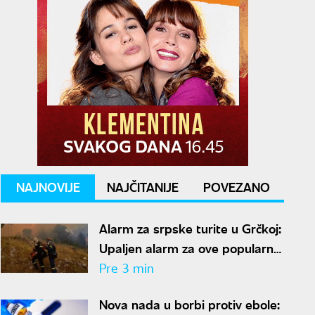
NAJNOVIJE
NAJČITANIJE
POVEZANO
Alarm za srpske turite u Grčkoj:
Upaljen alarm za ove popularne
destinacije zbog opasnosti od
Pre 3 min
požara
Nova nada u borbi protiv ebole: