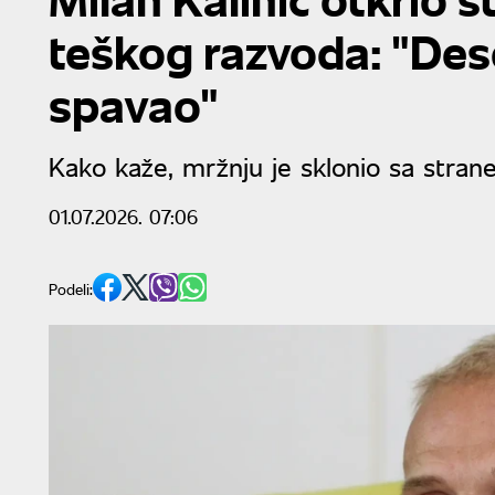
teškog razvoda: "De
spavao"
Kako kaže, mržnju je sklonio sa stran
01.07.2026. 07:06
Podeli: