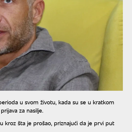
h perioda u svom životu, kada su se u kratkom
rijava za nasilje.
 kroz šta je prošao, priznajući da je prvi put