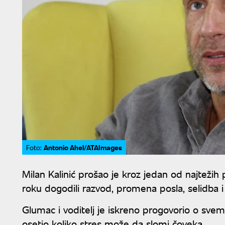
Antonio Ahel/ATAImages
Foto:
Milan Kalinić prošao je kroz jedan od najteži
roku dogodili razvod, promena posla, selidba i p
Glumac i voditelj je iskreno progovorio o svemu
osetio koliko stres može da slomi čoveka.