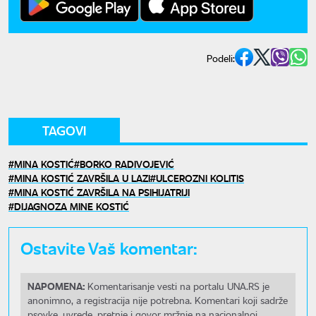
Podeli:
TAGOVI
MINA KOSTIĆ
BORKO RADIVOJEVIĆ
MINA KOSTIĆ ZAVRŠILA U LAZI
ULCEROZNI KOLITIS
MINA KOSTIĆ ZAVRŠILA NA PSIHIJATRIJI
DIJAGNOZA MINE KOSTIĆ
Ostavite Vaš komentar:
NAPOMENA:
Komentarisanje vesti na portalu UNA.RS je
anonimno, a registracija nije potrebna. Komentari koji sadrže
psovke, uvrede, pretnje i govor mržnje na nacionalnoj,