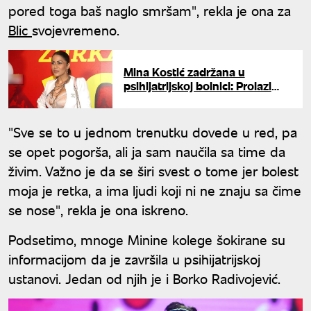
pored toga baš naglo smršam", rekla je ona za
Blic
svojevremeno.
Mina Kostić zadržana u
psihijatrijskoj bolnici: Prolazi
kroz neophodne preglede
"Sve se to u jednom trenutku dovede u red, pa
se opet pogorša, ali ja sam naučila sa time da
živim. Važno je da se širi svest o tome jer bolest
moja je retka, a ima ljudi koji ni ne znaju sa čime
se nose", rekla je ona iskreno.
Podsetimo, mnoge Minine kolege šokirane su
informacijom da je završila u psihijatrijskoj
ustanovi. Jedan od njih je i Borko Radivojević.