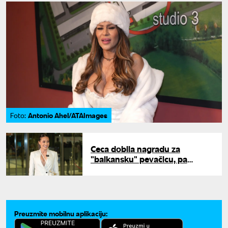
Antonio Ahel/ATAImages
Foto:
Ceca dobila nagradu za
"balkansku" pevačicu, pa
poručila: "Zauvek ću biti srpska
pevačica koju narod iz regiona
voli"
Preuzmite mobilnu aplikaciju: