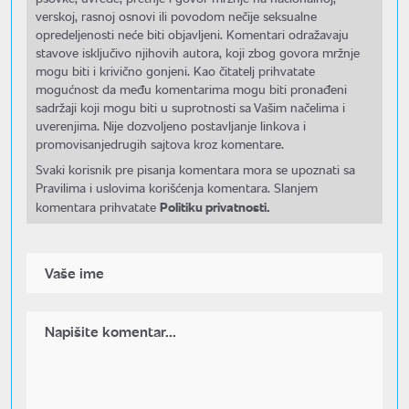
verskoj, rasnoj osnovi ili povodom nečije seksualne
opredeljenosti neće biti objavljeni. Komentari odražavaju
stavove isključivo njihovih autora, koji zbog govora mržnje
mogu biti i krivično gonjeni. Kao čitatelj prihvatate
mogućnost da među komentarima mogu biti pronađeni
sadržaji koji mogu biti u suprotnosti sa Vašim načelima i
uverenjima. Nije dozvoljeno postavljanje linkova i
promovisanjedrugih sajtova kroz komentare.
Svaki korisnik pre pisanja komentara mora se upoznati sa
Pravilima i uslovima korišćenja komentara. Slanjem
Politiku privatnosti.
komentara prihvatate