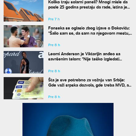
Koliko traju solarni paneli? Mnogi misle da
posle 25 godina prestaju da rade, istina je
drugačija
Pre 7 h
Fonseka se oglasio zbog izjave o Đokoviću:
"Šalio sam se, da sam na njegovom mestu,
uradio bih isto"
Pre 8 h
Leomi Anderson je Viktorijin anđeo sa
savršenim telom: "Nije teško izgledati
dobro"
Pre 8 h
Šta je sve potrebno za vožnju van Srbije:
Gde važi srpska dozvola, gde treba MVD, a
gde zelena karta
Pre 8 h