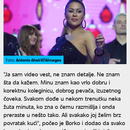
Antonio Ahel/ATAImages
Foto:
"Ja sam video vest, ne znam detalje. Ne znam
šta da kažem. Minu znam kao vrlo dobru i
korektnu koleginicu, dobrog pevača, izuzetnog
čoveka. Svakom dođe u nekom trenutku neka
žuta minuta, ko zna o čemu razmišlja i onda
preraste u nešto tako. Ali svakako joj želim brz
povratak kući", počeo je Borko i dodao da svako