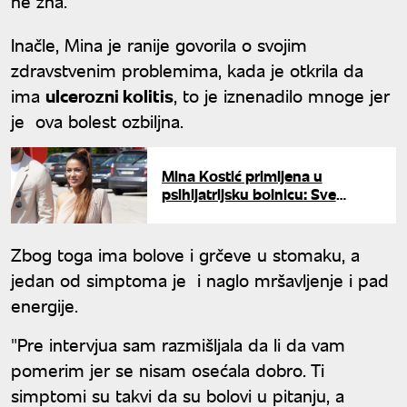
ne zna.
Inačle, Mina je ranije govorila o svojim
zdravstvenim problemima, kada je otkrila da
ima
ulcerozni kolitis
, to je iznenadilo mnoge jer
je ova bolest ozbiljna.
Mina Kostić primljena u
psihijatrijsku bolnicu: Sve
vreme je u pratnji policije
Zbog toga ima bolove i grčeve u stomaku, a
jedan od simptoma je i naglo mršavljenje i pad
energije.
"Pre intervjua sam razmišljala da li da vam
pomerim jer se nisam osećala dobro. Ti
simptomi su takvi da su bolovi u pitanju, a