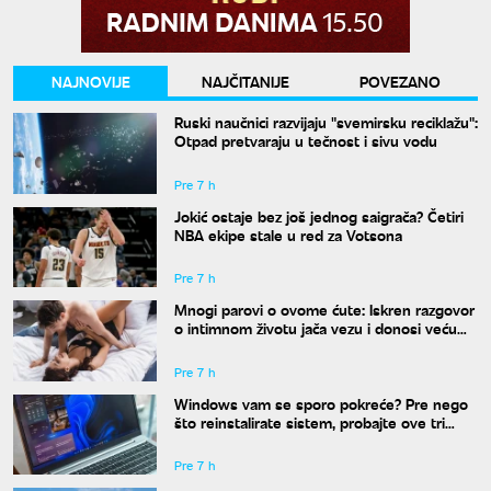
NAJNOVIJE
NAJČITANIJE
POVEZANO
Ruski naučnici razvijaju "svemirsku reciklažu":
Otpad pretvaraju u tečnost i sivu vodu
Pre 7 h
Jokić ostaje bez još jednog saigrača? Četiri
NBA ekipe stale u red za Votsona
Pre 7 h
Mnogi parovi o ovome ćute: Iskren razgovor
o intimnom životu jača vezu i donosi veću
bliskost
Pre 7 h
Windows vam se sporo pokreće? Pre nego
što reinstalirate sistem, probajte ove tri
komande
Pre 7 h