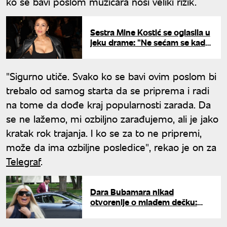
ko se bavi poslom muzičara nosi veliki rizik.
Sestra Mine Kostić se oglasila u
jeku drame: "Ne sećam se kada
smo se čule poslednji put"
"Sigurno utiče. Svako ko se bavi ovim poslom bi
trebalo od samog starta da se priprema i radi
na tome da dođe kraj popularnosti zarada. Da
se ne lažemo, mi ozbiljno zarađujemo, ali je jako
kratak rok trajanja. I ko se za to ne pripremi,
može da ima ozbiljne posledice", rekao je on za
Telegraf
.
Dara Bubamara nikad
otvorenije o mlađem dečku:
"Ima malo više od 26 godina"