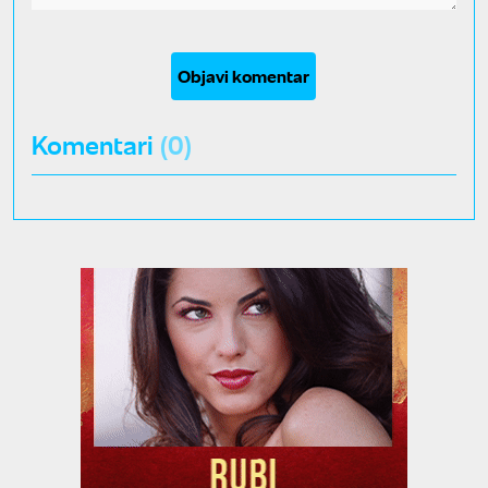
Objavi komentar
Komentari
(0)