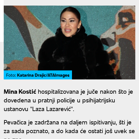
Katarina Drajic/ATAImages
Foto:
Mina Kostić
hospitalizovana je juče nakon što je
dovedena u pratnji policije u psihijatrijsku
ustanovu "Laza Lazarević".
Pevačica je zadržana na daljem ispitivanju, šti je
za sada poznato, a do kada će ostati još uvek se