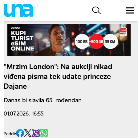
"Mrzim London": Na aukciji nikad
viđena pisma tek udate princeze
Dajane
Danas bi slavila 65. rođendan
01.07.2026. 16:55
Podeli: