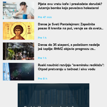
Pijete ovu vrstu kafe i preskačete doručak?
Jutarnja bomba koja povećava holesterol
Pre 47 min
Danas je Sveti Pantelejmon: Započnite
posao ili krenite na put, veruje se da svetac
blagosilja svaki rad
Pre 1 h
Danas do 36 stepeni, a početkom nedelje
još toplije: RHMZ objavio prognozu za
naredne dane
Pre 1 h
Ruski naučnici razvijaju "svemirsku reciklažu":
Otpad pretvaraju u tečnost i sivu vodu
Pre 8 h