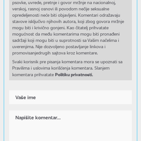
psovke, uvrede, pretnje i govor mržnje na nacionalnoj,
verskoj, rasnoj osnovi ili povodom nečije seksualne
opredeljenosti neće biti objavljeni. Komentari odražavaju
stavove isključivo njihovih autora, koji zbog govora mržnje
mogu biti i krivično gonjeni. Kao čitatelj prihvatate
mogućnost da među komentarima mogu biti pronađeni
sadržaji koji mogu biti u suprotnosti sa Vašim načelima i
uverenjima. Nije dozvoljeno postavljanje linkova i
promovisanjedrugih sajtova kroz komentare.
Svaki korisnik pre pisanja komentara mora se upoznati sa
Pravilima i uslovima korišćenja komentara. Slanjem
Politiku privatnosti.
komentara prihvatate