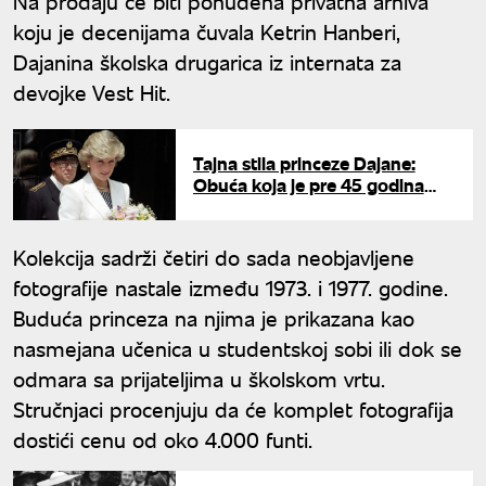
Na prodaju će biti ponuđena privatna arhiva
koju je decenijama čuvala Ketrin Hanberi,
Dajanina školska drugarica iz internata za
devojke Vest Hit.
Tajna stila princeze Dajane:
Obuća koja je pre 45 godina
osvojila svet ponovo je najveći
letnji trend
Kolekcija sadrži četiri do sada neobjavljene
fotografije nastale između 1973. i 1977. godine.
Buduća princeza na njima je prikazana kao
nasmejana učenica u studentskoj sobi ili dok se
odmara sa prijateljima u školskom vrtu.
Stručnjaci procenjuju da će komplet fotografija
dostići cenu od oko 4.000 funti.