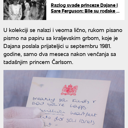
Razlog svađe princeze Dajane i
Sare Ferguson: Bile su rođake i
jetrve, a onda je sve krenulo
nizbrdo
U kolekciji se nalazi i veoma lično, rukom pisano
pismo na papiru sa kraljevskim grbom, koje je
Dajana poslala prijateljici u septembru 1981.
godine, samo dva meseca nakon venčanja sa
tadašnjim princem Čarlsom.