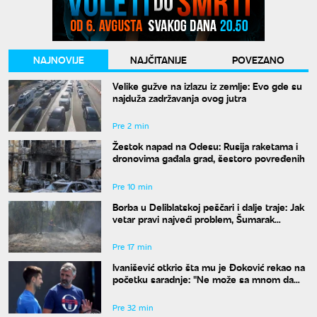
NAJNOVIJE
NAJČITANIJE
POVEZANO
Velike gužve na izlazu iz zemlje: Evo gde su
najduža zadržavanja ovog jutra
Pre 2 min
Žestok napad na Odesu: Rusija raketama i
dronovima gađala grad, šestoro povređenih
Pre 10 min
Borba u Deliblatskoj peščari i dalje traje: Jak
vetar pravi najveći problem, Šumarak
odbranjen
Pre 17 min
Ivanišević otkrio šta mu je Đoković rekao na
početku saradnje: "Ne može sa mnom da
radi onaj ko ne razume moja ludila"
Pre 32 min