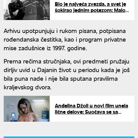
Bio je najveća zvezda, a svet je
šokirao jednim potezom: Malo
ko je uspeo da dostigne njegov
nivo
Arhivu upotpunjuju i rukom pisana, potpisana
rođendanska čestitka, kao i program privatne
mise zadušnice iz 1997. godine.
Prema rečima stručnjaka, ovi predmeti pružaju
dirljiv uvid u Dajanin život u periodu kada je još
bila puna nade i nije bila sputana pravilima
kraljevskog dvora.
Anđelina Džoli u novi film unela
lične delove: Suočava se sa
izborima koji oblikuju njen život