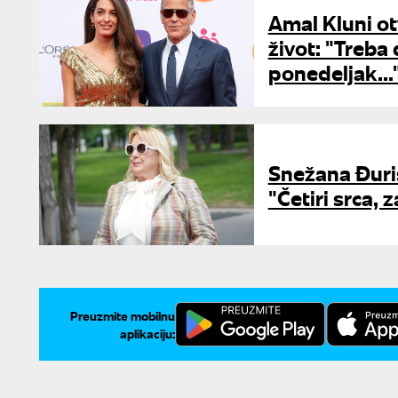
Amal Kluni ot
život: "Treb
ponedeljak...
Snežana Đuri
"Četiri srca,
Preuzmite mobilnu
aplikaciju: