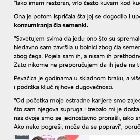
"Iako imam restoran, vrlo često kuvam kod kuće
Ona je potom ispričala šta joj se dogodilo i 
konzumiranja čia semenki.
"Savetujem svima da jedu ono što su spremale
Nedavno sam završila u bolnici zbog čia semenki.
zbog čega. Pojela sam ih, a nisam ih prethodno
Zato nikome ne preporučujem da ih jede na taj 
Pevačica je godinama u skladnom braku, a viš
i podrška ključ njihove dugovečnosti.
"Od početka moje estradne karijere smo zaje
što sam njegova supruga i trebalo mi je dost
nas dvoje smo se jednostavno pronašli, iako smo
Ako neko pogreši, može da se popravi", poruči