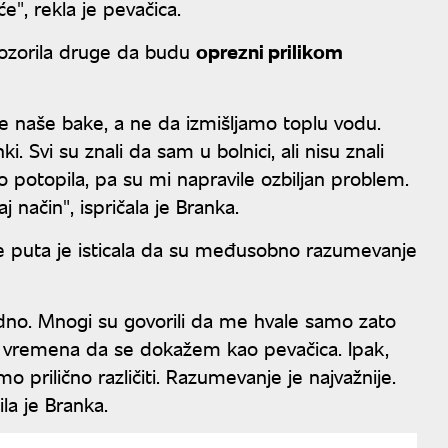
", rekla je pevačica.
upozorila druge da budu
oprezni prilikom
 naše bake, a ne da izmišljamo toplu vodu.
 Svi su znali da sam u bolnici, ali nisu znali
 potopila, pa su mi napravile ozbiljan problem.
način", ispričala je Branka.
e puta je isticala da su međusobno razumevanje
dno. Mnogi su govorili da me hvale samo zato
a vremena da se dokažem kao pevačica. Ipak,
 prilično različiti. Razumevanje je najvažnije.
la je Branka.