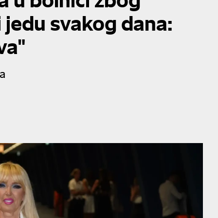
 jedu svakog dana:
va"
ra