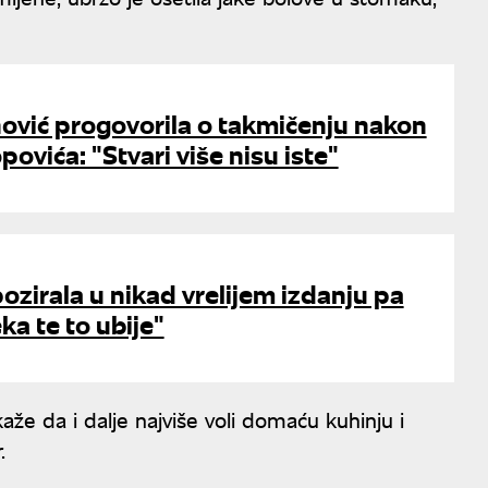
ović progovorila o takmičenju nakon
ovića: "Stvari više nisu iste"
zirala u nikad vrelijem izdanju pa
ka te to ubije"
že da i dalje najviše voli domaću kuhinju i
.