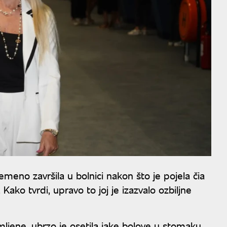
remeno završila u bolnici nakon što je pojela čia
ko tvrdi, upravo to joj je izazvalo ozbiljne
ljene, ubrzo je osetila jake bolove u stomaku,