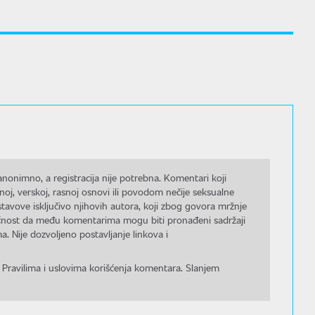
nonimno, a registracija nije potrebna. Komentari koji
noj, verskoj, rasnoj osnovi ili povodom nečije seksualne
stavove isključivo njihovih autora, koji zbog govora mržnje
gućnost da među komentarima mogu biti pronađeni sadržaji
a. Nije dozvoljeno postavljanje linkova i
 Pravilima i uslovima korišćenja komentara. Slanjem