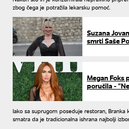
zbog čega je potražila lekarsku pomoć.
Suzana Jovan
smrti Saše Pop
Megan Foks po
poručila - "Ne
Iako sa suprugom poseduje restoran, Branka ka
smatra da je tradicionalna ishrana najbolji izbor