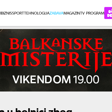
I
BIZNIS
SPORT
TEHNOLOGIJA
ZABAVA
MAGAZIN
TV PROGRAM
a u bolnici zbog