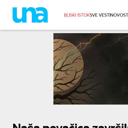
BLISKI ISTOK
SVE VESTI
NOVOST
Naša pevačica završil