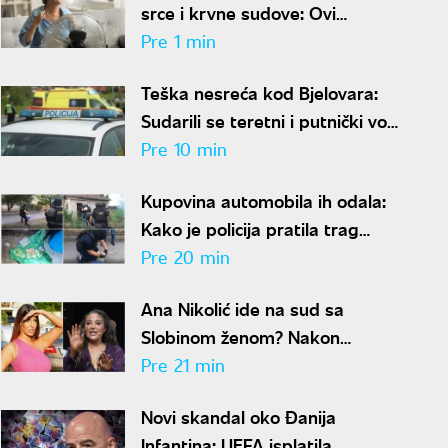
srce i krvne sudove: Ovi
simptomi su alarm za hitnu
Pre 1 min
reakciju
Teška nesreća kod Bjelovara:
Sudarili se teretni i putnički voz,
ima povređenih
Pre 10 min
Kupovina automobila ih odala:
Kako je policija pratila trag
novca posle ubistva piljara (73)
Pre 20 min
na Karaburmi
Ana Nikolić ide na sud sa
Slobinom ženom? Nakon
gnusnog vređanja, oglasio se
Pre 21 min
Jelenin advokat
Novi skandal oko Đanija
Infantina: UEFA isplatila