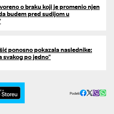
voreno o braku koji je promenio njen
a da budem pred sudijom u
"
šić ponosno pokazala naslednike:
 za svakog po jedno"
Podeli: