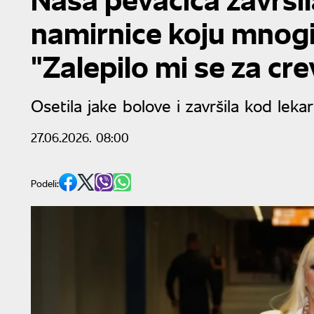
namirnice koju mnogi
"Zalepilo mi se za cre
Osetila jake bolove i završila kod leka
27.06.2026. 08:00
Podeli: