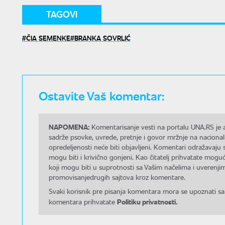
TAGOVI
ČIA SEMENKE
BRANKA SOVRLIĆ
Ostavite Vaš komentar:
NAPOMENA:
Komentarisanje vesti na portalu UNA.RS je a
sadrže psovke, uvrede, pretnje i govor mržnje na nacional
opredeljenosti neće biti objavljeni. Komentari odražavaju 
mogu biti i krivično gonjeni. Kao čitatelj prihvatate mo
koji mogu biti u suprotnosti sa Vašim načelima i uverenjim
promovisanjedrugih sajtova kroz komentare.
Svaki korisnik pre pisanja komentara mora se upoznati sa
Politiku privatnosti.
komentara prihvatate