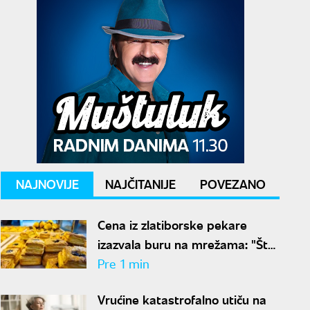
NAJNOVIJE
NAJČITANIJE
POVEZANO
Cena iz zlatiborske pekare
izazvala buru na mrežama: "Šta
zna čovek šta je 300 grama
Pre 1 min
žužua"
Vrućine katastrofalno utiču na