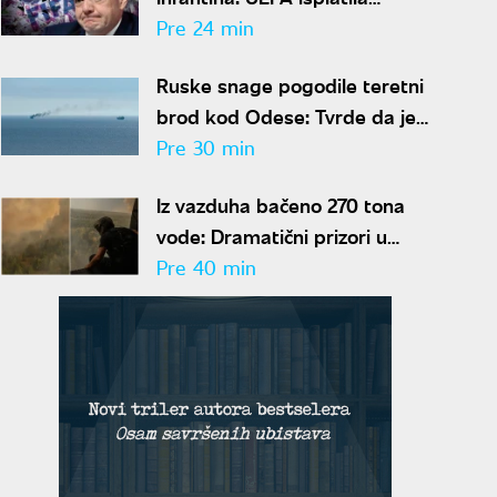
šestocifrenu sumu njegovoj
Pre 24 min
navodnoj ljubavnici
Ruske snage pogodile teretni
brod kod Odese: Tvrde da je
prevozio oružje i opremu za
Pre 30 min
Ukrajinu
Iz vazduha bačeno 270 tona
vode: Dramatični prizori u
Deliblatskoj peščari, MUP
Pre 40 min
objavio snimke borbe sa
vatrenom stihijom