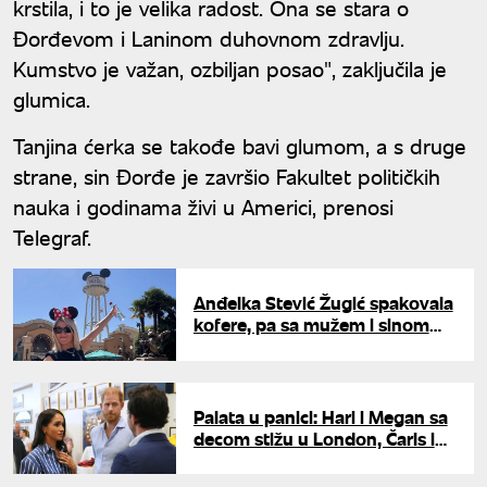
krstila, i to je velika radost. Ona se stara o
Đorđevom i Laninom duhovnom zdravlju.
Kumstvo je važan, ozbiljan posao", zaključila je
glumica.
Tanjina ćerka se takođe bavi glumom, a s druge
strane, sin Đorđe je završio Fakultet političkih
nauka i godinama živi u Americi, prenosi
Telegraf.
Anđelka Stević Žugić spakovala
kofere, pa sa mužem i sinom
pokazala šta je sreća: "Najmoji"
Palata u panici: Hari i Megan sa
decom stižu u London, Čarls i
Vilijam pred teškom odlukom