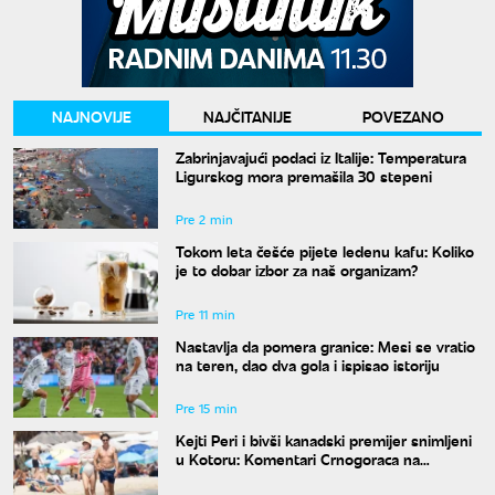
NAJNOVIJE
NAJČITANIJE
POVEZANO
Zabrinjavajući podaci iz Italije: Temperatura
Ligurskog mora premašila 30 stepeni
Pre 2 min
Tokom leta češće pijete ledenu kafu: Koliko
je to dobar izbor za naš organizam?
Pre 11 min
Nastavlja da pomera granice: Mesi se vratio
na teren, dao dva gola i ispisao istoriju
Pre 15 min
Kejti Peri i bivši kanadski premijer snimljeni
u Kotoru: Komentari Crnogoraca na
mrežama su hit