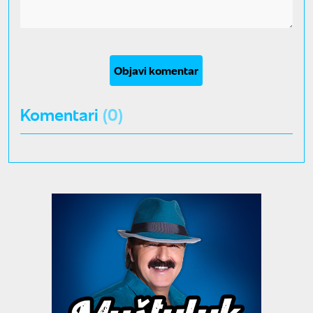
Objavi komentar
Komentari
(0)