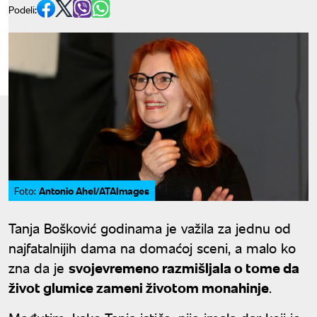
Podeli:
Antonio Ahel/ATAImages
Foto:
Tanja Bošković godinama je važila za jednu od
najfatalnijih dama na domaćoj sceni, a malo ko
zna da je
svojevremeno razmišljala o tome da
život glumice zameni životom monahinje
.