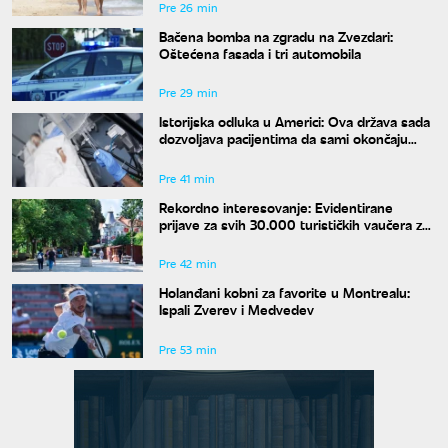
Pre 26 min
Bačena bomba na zgradu na Zvezdari:
Oštećena fasada i tri automobila
Pre 29 min
Istorijska odluka u Americi: Ova država sada
dozvoljava pacijentima da sami okončaju
život
Pre 41 min
Rekordno interesovanje: Evidentirane
prijave za svih 30.000 turističkih vaučera za
penzionere
Pre 42 min
Holanđani kobni za favorite u Montrealu:
Ispali Zverev i Medvedev
Pre 53 min