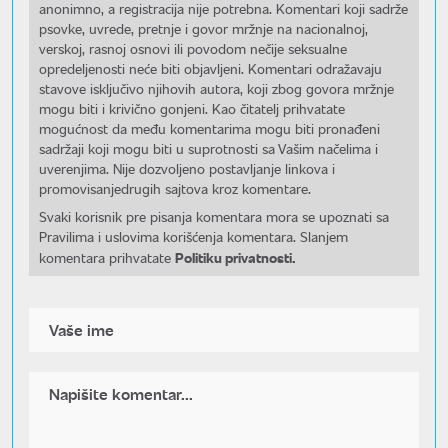
anonimno, a registracija nije potrebna. Komentari koji sadrže
psovke, uvrede, pretnje i govor mržnje na nacionalnoj,
verskoj, rasnoj osnovi ili povodom nečije seksualne
opredeljenosti neće biti objavljeni. Komentari odražavaju
stavove isključivo njihovih autora, koji zbog govora mržnje
mogu biti i krivično gonjeni. Kao čitatelj prihvatate
mogućnost da među komentarima mogu biti pronađeni
sadržaji koji mogu biti u suprotnosti sa Vašim načelima i
uverenjima. Nije dozvoljeno postavljanje linkova i
promovisanjedrugih sajtova kroz komentare.
Svaki korisnik pre pisanja komentara mora se upoznati sa
Pravilima i uslovima korišćenja komentara. Slanjem
Politiku privatnosti.
komentara prihvatate