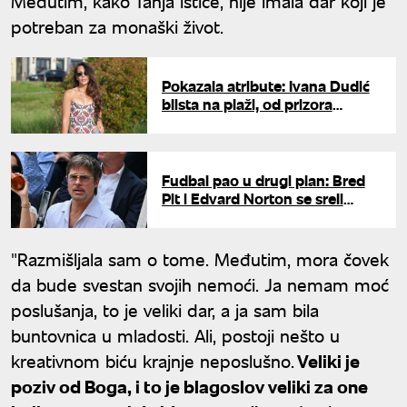
Međutim, kako Tanja ističe, nije imala dar koji je
potreban za monaški život.
Pokazala atribute: Ivana Dudić
blista na plaži, od prizora
zastaje dah
Fudbal pao u drugi plan: Bred
Pit i Edvard Norton se sreli
posle 27 godina, internet gori
od fora
"Razmišljala sam o tome. Međutim, mora čovek
da bude svestan svojih nemoći. Ja nemam moć
poslušanja, to je veliki dar, a ja sam bila
buntovnica u mladosti. Ali, postoji nešto u
kreativnom biću krajnje neposlušno.
Veliki je
poziv od Boga, i to je blagoslov veliki za one