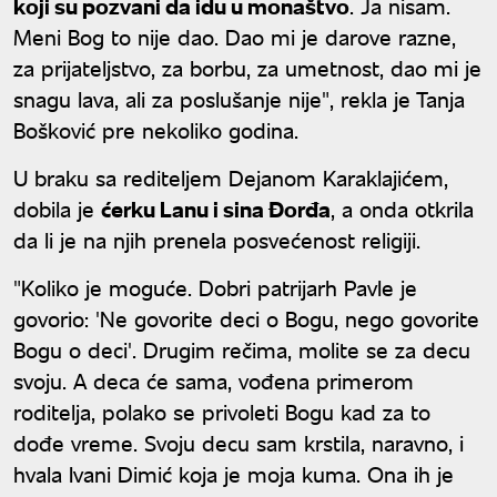
koji su pozvani da idu u monaštvo
. Ja nisam.
Meni Bog to nije dao. Dao mi je darove razne,
za prijateljstvo, za borbu, za umetnost, dao mi je
snagu lava, ali za poslušanje nije", rekla je Tanja
Bošković pre nekoliko godina.
U braku sa rediteljem Dejanom Karaklajićem,
dobila je
ćerku Lanu i sina Đorđa
, a onda otkrila
da li je na njih prenela posvećenost religiji.
"Koliko je moguće. Dobri patrijarh Pavle je
govorio: 'Ne govorite deci o Bogu, nego govorite
Bogu o deci'. Drugim rečima, molite se za decu
svoju. A deca će sama, vođena primerom
roditelja, polako se privoleti Bogu kad za to
dođe vreme. Svoju decu sam krstila, naravno, i
hvala Ivani Dimić koja je moja kuma. Ona ih je