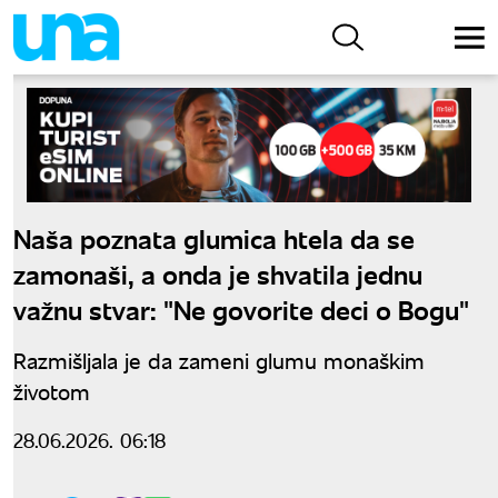
Naša poznata glumica htela da se
zamonaši, a onda je shvatila jednu
važnu stvar: "Ne govorite deci o Bogu"
Razmišljala je da zameni glumu monaškim
životom
28.06.2026. 06:18