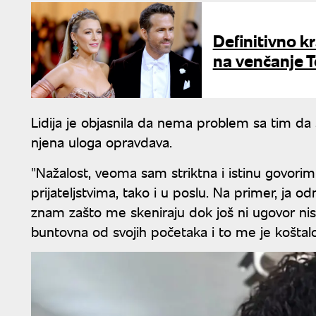
Definitivno kra
na venčanje Te
Lidija je objasnila da nema problem sa tim d
njena uloga opravdava.
"Nažalost, veoma sam striktna i istinu govorim
prijateljstvima, tako i u poslu. Na primer, ja
znam zašto me skeniraju dok još ni ugovor nis
buntovna od svojih početaka i to me je koštal