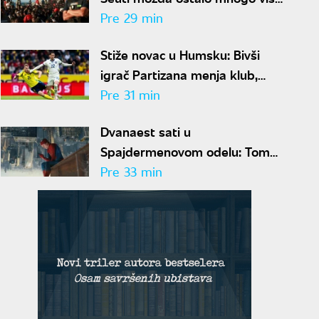
migranata nego što tvrdi
Pre 29 min
Madrid
Stiže novac u Humsku: Bivši
igrač Partizana menja klub,
crno-belima više od 300.000
Pre 31 min
evra
Dvanaest sati u
Spajdermenovom odelu: Tom
Holand otkrio šta je bilo najgore
Pre 33 min