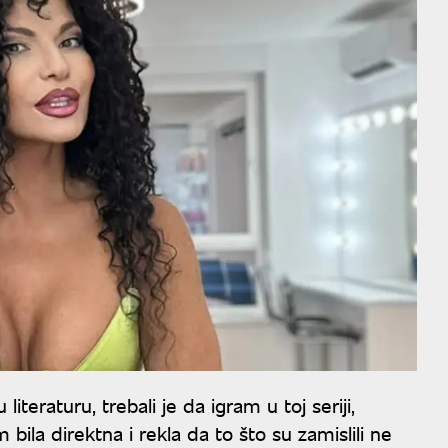
literaturu, trebali je da igram u toj seriji,
 bila direktna i rekla da to što su zamislili ne