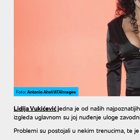
Antonio Ahel/ATAImages
Foto:
Lidija Vukićević j
edna je od naših najpoznatijih
izgleda uglavnom su joj nuđenje uloge zavodni
Problemi su postojali u nekim trenucima, te je b