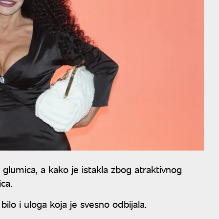
 glumica, a kako je istakla zbog atraktivnog
ca.
ilo i uloga koja je svesno odbijala.