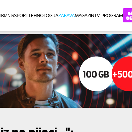
I
BIZNIS
SPORT
TEHNOLOGIJA
ZABAVA
MAGAZIN
TV PROGRAM
na pijaci...":