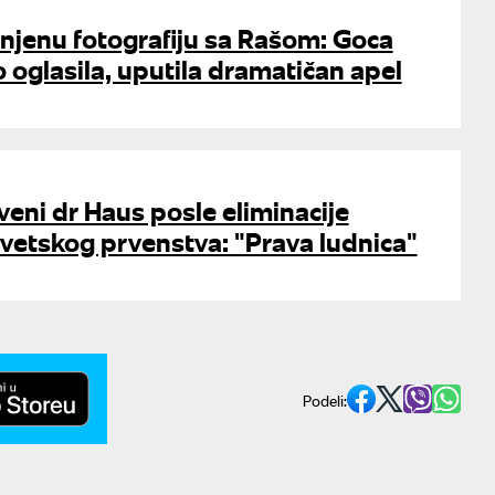
 njenu fotografiju sa Rašom: Goca
o oglasila, uputila dramatičan apel
veni dr Haus posle eliminacije
vetskog prvenstva: "Prava ludnica"
Podeli: