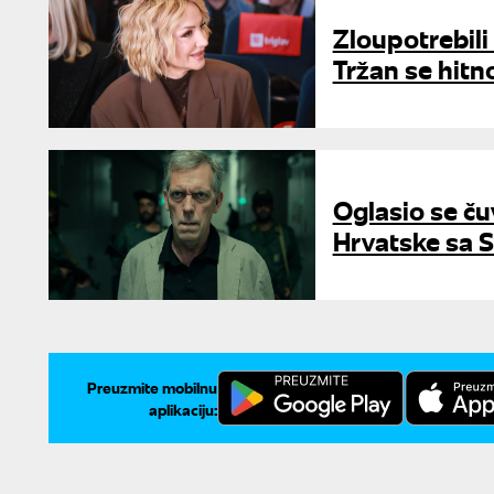
Zloupotrebili
Tržan se hitn
Oglasio se ču
Hrvatske sa S
Preuzmite mobilnu
aplikaciju: