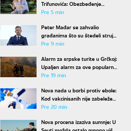
Trifunovića: Obezbeđenje
posumnjalo na krađu - odmah
Pre 5 min
zvali policiju
Peter Mađar se zahvalio
građanima što su štedeli struju:
Očuvana energetska stabilnost
Pre 9 min
zemlje
Alarm za srpske turite u Grčkoj:
Upaljen alarm za ove popularne
destinacije zbog opasnosti od
Pre 19 min
požara
Nova nada u borbi protiv ebole:
Kod vakcinisanih nije zabeležen
nijedan smrtni slučaj
Pre 20 min
Nova procena izaziva sumnje: U
Seuti možda ostalo mnogo više