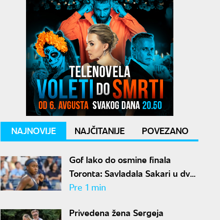
NAJNOVIJE
NAJČITANIJE
POVEZANO
Gof lako do osmine finala
Toronta: Savladala Sakari u dva
seta
Pre 1 min
Privedena žena Sergeja