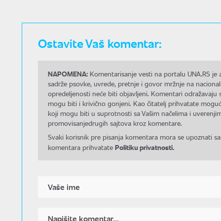
Ostavite Vaš komentar:
NAPOMENA:
Komentarisanje vesti na portalu UNA.RS je a
sadrže psovke, uvrede, pretnje i govor mržnje na nacional
opredeljenosti neće biti objavljeni. Komentari odražavaju 
mogu biti i krivično gonjeni. Kao čitatelj prihvatate mo
koji mogu biti u suprotnosti sa Vašim načelima i uverenjim
promovisanjedrugih sajtova kroz komentare.
Svaki korisnik pre pisanja komentara mora se upoznati sa
Politiku privatnosti.
komentara prihvatate