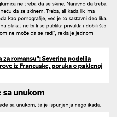
lumica ne treba da se skine. Naravno da treba.
neću da se skinem. Treba, ali kada lik ima
da kao pornografije, već je to sastavni deo lika.
na plakat ne bi li se publika privukla i dobili što
nom ne može da se radi", rekla je jednom
 za romansu": Severina podelila
rove iz Francuske, poruka o paklenoj
de sa unukom
ovede sa unukom, te je ispunjenija nego ikada.