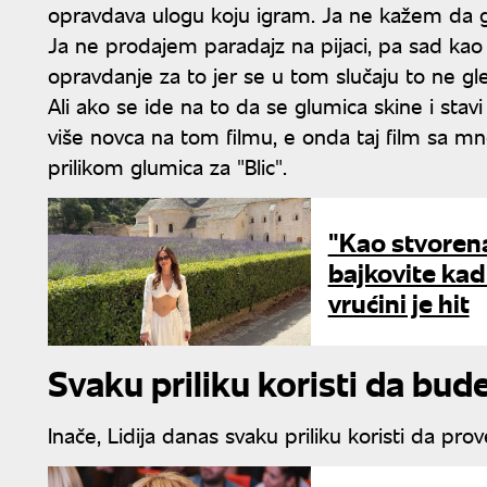
opravdava ulogu koju igram. Ja ne kažem da g
Ja ne prodajem paradajz na pijaci, pa sad kao 
opravdanje za to jer se u tom slučaju to ne gle
Ali ako se ide na to da se glumica skine i stavi 
više novca na tom filmu, e onda taj film sa m
prilikom glumica za "Blic".
"Kao stvorena
bajkovite kad
vrućini je hit
Svaku priliku koristi da bu
Inače, Lidija danas svaku priliku koristi da pr