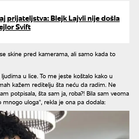
j prijateljstva: Blejk Lajvli nije došla
jlor Svift
a se skine pred kamerama, ali samo kada to
 ljudima u lice. To me jeste koštalo kako u
 odmah kažem reditelju šta neću da radim. Ne
am potpisala, šta sam ja, roba?! Bila sam veoma
o mnogo uloga", rekla je ona pa dodala: