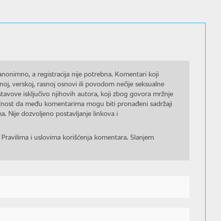
nonimno, a registracija nije potrebna. Komentari koji
noj, verskoj, rasnoj osnovi ili povodom nečije seksualne
stavove isključivo njihovih autora, koji zbog govora mržnje
gućnost da među komentarima mogu biti pronađeni sadržaji
a. Nije dozvoljeno postavljanje linkova i
 Pravilima i uslovima korišćenja komentara. Slanjem