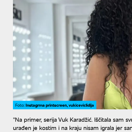
Instagrma printscreen, vukiceviclidija
Foto:
"Na primer, serija Vuk Karadžić. Iščitala sam svu 
urađen je kostim i na kraju nisam igrala jer sam