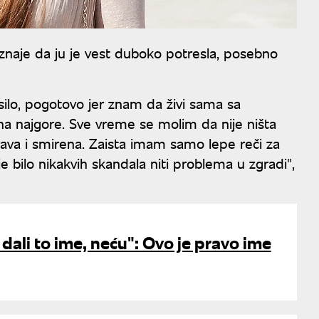
riznaje da ju je vest duboko potresla, posebno
silo, pogotovo jer znam da živi sama sa
a najgore. Sve vreme se molim da nije ništa
zdrava i smirena. Zaista imam samo lepe reči za
ije bilo nikakvih skandala niti problema u zgradi",
 dali to ime, neću": Ovo je pravo ime