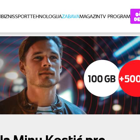
I
BIZNIS
SPORT
TEHNOLOGIJA
ZABAVA
MAGAZIN
TV PROGRAM
la Minu Kostić pre