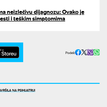
ma neizlečivu dijagnozu: Ovako je
lesti i teškim simptomima
Podeli:
VRŠILA NA PSIHIJATRIJI