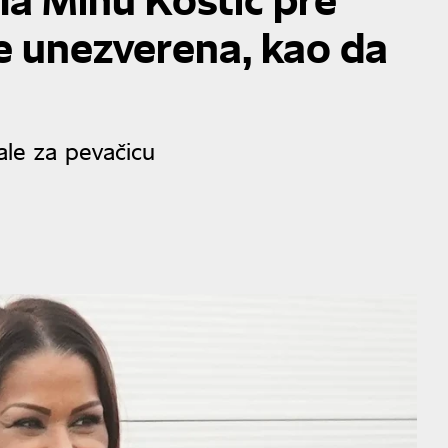
 je unezverena, kao da
le za pevačicu