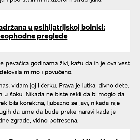
držana u psihijatrijskoj bolnici:
 neophodne preglede
 pevačica godinama živi, kažu da ih je ova vest
 delovala mirno i povučeno.
, viđam joj i ćerku. Prava je lutka, divno dete.
am u šoku. Nikada ne biste rekli da bi moglo da
k bila korektna, ljubazno se javi, nikada nije
drugih da ume da bude preke naravi kada je
sedne zgrade, vidno potresena.