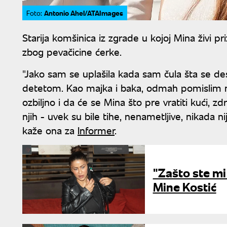
Antonio Ahel/ATAImages
Foto:
Starija komšinica iz zgrade u kojoj Mina živi p
zbog pevačicine ćerke.
"Jako sam se uplašila kada sam čula šta se de
detetom. Kao majka i baka, odmah pomislim n
ozbiljno i da će se Mina što pre vratiti kući, 
njih - uvek su bile tihe, nenametljive, nikada n
kaže ona za
Informer
.
"Zašto ste mi
Mine Kostić