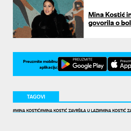
Mina Kostić i
govorila o bo
Preuzmite mobilnu
aplikaciju:
TAGOVI
MINA KOSTIĆ
MINA KOSTIĆ ZAVRŠILA U LAZI
MINA KOSTIĆ ZA