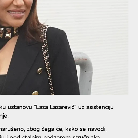
sku ustanovu "Laza Lazarević" uz asistenciju
nje.
e narušeno, zbog čega će, kako se navodi,
ju i pod stalnim nadzorom stručnjaka.