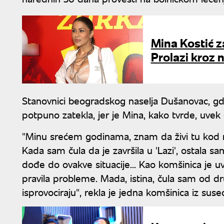
Mina Kostić za
Prolazi kroz
Stanovnici beogradskog naselja Dušanovac, gde
potpuno zatekla, jer je Mina, kako tvrde, uvek
"Minu srećem godinama, znam da živi tu kod nas
Kada sam čula da je završila u 'Lazi', ostala s
dođe do ovakve situacije... Kao komšinica je uve
pravila probleme. Mada, istina, čula sam od 
isprovociraju", rekla je jedna komšinica iz su