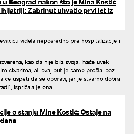
 u Beograd nakon što je Mina Kostić
hijatriji: Zabrinut uhvatio prvi let iz
vačicu videla neposredno pre hospitalizacije i
zverena, kao da nije bila svoja. Inače uvek
 stvarima, ali ovaj put je samo prošla, bez
će uspeti da se oporavi, jer je stvarno dobra
di", ispričala je ona.
ije o stanju Mine Kostić: Ostaje na
0 dana