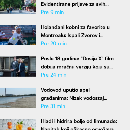
Evidentirane prijave za svih
30.000 turističkih vaučera za
Pre 9 min
penzionere
Holanđani kobni za favorite u
Montrealu: Ispali Zverev i
Medvedev
Pre 20 min
Posle 18 godina: "Dosije X" film
dobija mračnu verziju koju su
mnogi čekali
Pre 24 min
Vodovod uputio apel
građanima: Nizak vodostaj
Dunava opterećuje sistem,
Pre 31 min
trošite vodu racionalno
Hladi i hidrira bolje od limunade:
Napitak koji efikasno osvežava