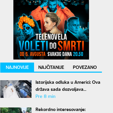
NAJNOVIJE
NAJČITANIJE
POVEZANO
Istorijska odluka u Americi: Ova
država sada dozvoljava
pacijentima da sami okončaju
Pre 8 min
život
Rekordno interesovanje: