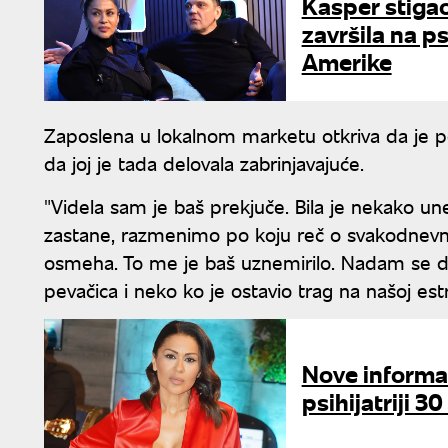
Kasper stigao
završila na psi
Amerike
Zaposlena u lokalnom marketu otkriva da je pe
da joj je tada delovala zabrinjavajuće.
"Videla sam je baš prekjuče. Bila je nekako une
zastane, razmenimo po koju reč o svakodnevnim
osmeha. To me je baš uznemirilo. Nadam se da 
pevačica i neko ko je ostavio trag na našoj estra
Nove informac
psihijatriji 3