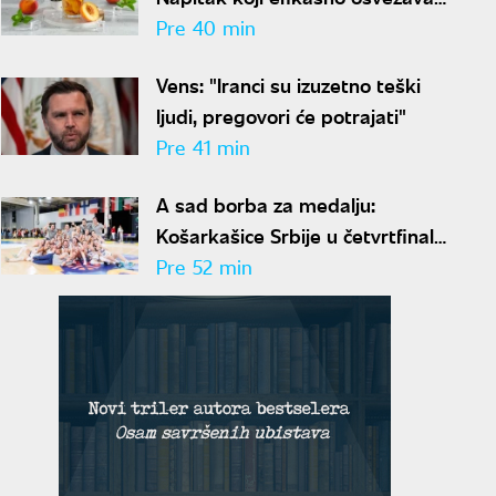
tokom paklenih vrućina
Pre 40 min
Vens: "Iranci su izuzetno teški
ljudi, pregovori će potrajati"
Pre 41 min
A sad borba za medalju:
Košarkašice Srbije u četvrtfinalu
Evropskog prvenstva
Pre 52 min