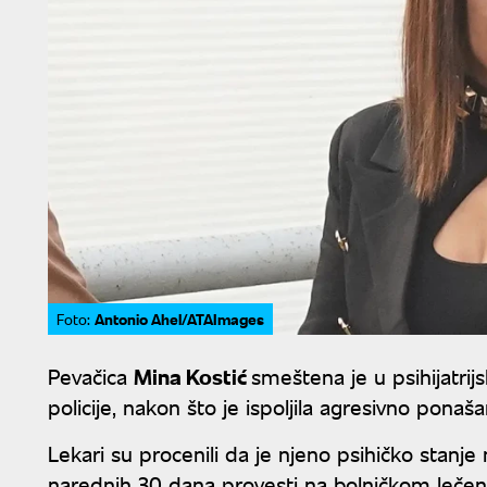
Antonio Ahel/ATAImages
Foto:
Pevačica
Mina Kostić
smeštena je u psihijatrij
policije, nakon što je ispoljila agresivno ponaša
Lekari su procenili da je njeno psihičko stanj
narednih 30 dana provesti na bolničkom lečen