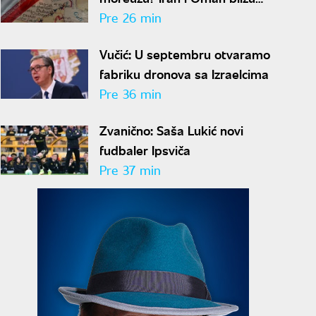
rešenja za obnovu pomorskog
Pre 26 min
saobraćaja
Vučić: U septembru otvaramo
fabriku dronova sa Izraelcima
Pre 36 min
Zvanično: Saša Lukić novi
fudbaler Ipsviča
Pre 37 min