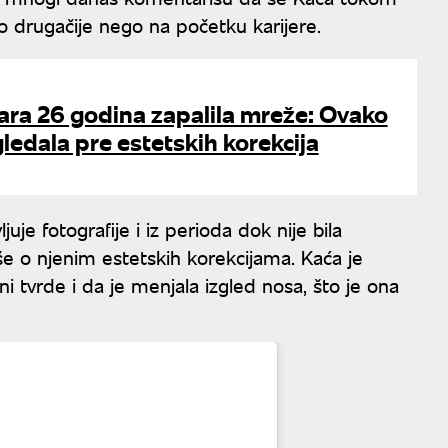
 drugačije nego na početku karijere.
tara 26 godina zapalila mreže: Ovako
gledala pre estetskih korekcija
e fotografije i iz perioda dok nije bila
še o njenim estetskih korekcijama. Kaća je
i tvrde i da je menjala izgled nosa, što je ona