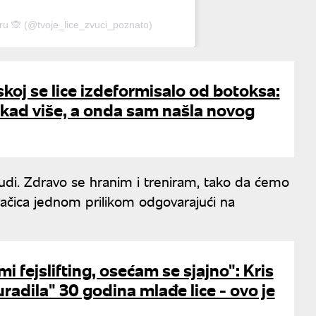
aru 🙊 (@tvoje_lice_zvuci_poznato)
koj se lice izdeformisalo od botoksa:
ikad više, a onda sam našla novog
udi. Zdravo se hranim i treniram, tako da ćemo
pevačica jednom prilikom odgovarajući na
i fejslifting, osećam se sjajno": Kris
uradila" 30 godina mlađe lice - ovo je