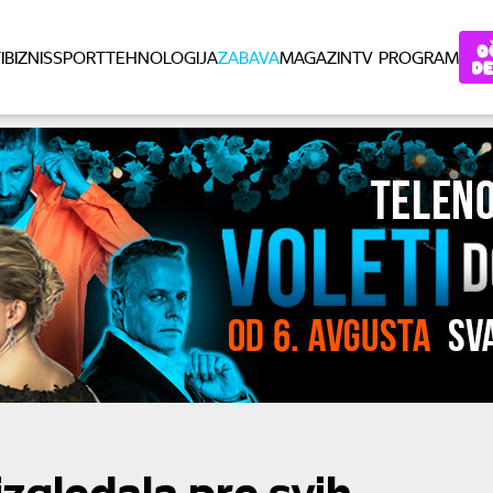
I
BIZNIS
SPORT
TEHNOLOGIJA
ZABAVA
MAGAZIN
TV PROGRAM
izgledala pre svih