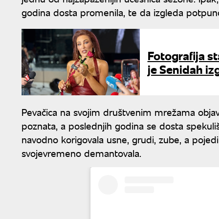
godina dosta promenila, te da izgleda potpuno
Fotografija s
je Senidah iz
Pevačica na svojim društvenim mrežama objavljuj
poznata, a poslednjih godina se dosta spekuli
navodno korigovala usne, grudi, zube, a pojedin
svojevremeno demantovala.