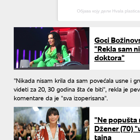
Објава коју дели Hvala plastic
Goci Božinovs
"Rekla sam n
doktora"
"Nikada nisam krila da sam povećala usne i gr
videti za 20, 30 godina šta će biti", rekla je 
komentare da je "sva izoperisana".
"Ne popušta m
Džener (70) "
tajna