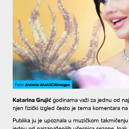
Antonio Ahel/ATAImages
Foto:
Katarina Grujić
godinama važi za jednu od najat
njen fizički izgled često je tema komentara 
Publika ju je upoznala u muzičkom takmičenju 
jednu od najzapaženijih učesnica sezone. Ip