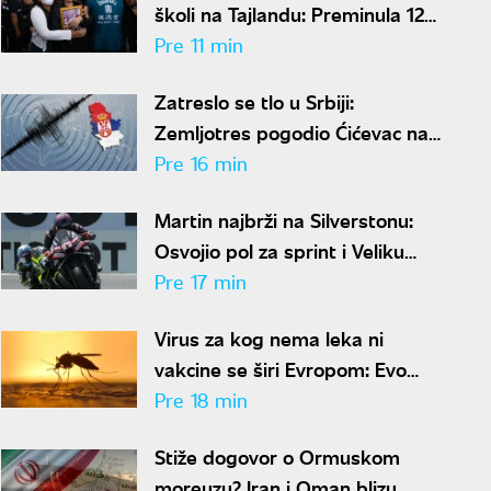
školi na Tajlandu: Preminula 12-
godišnja učenica
Pre 11 min
Zatreslo se tlo u Srbiji:
Zemljotres pogodio Ćićevac na
dubini od samo dva kilometra
Pre 16 min
Martin najbrži na Silverstonu:
Osvojio pol za sprint i Veliku
nagradu Velike Britanije
Pre 17 min
Virus za kog nema leka ni
vakcine se širi Evropom: Evo
gde je najviše zaraženih
Pre 18 min
Stiže dogovor o Ormuskom
moreuzu? Iran i Oman blizu