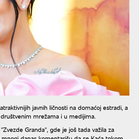
raktivnijih javnih ličnosti na domaćoj estradi, a
na društvenim mrežama i u medijima.
"Zvezde Granda", gde je još tada važila za
ak, mnogi danas komentarišu da se Kaća tokom