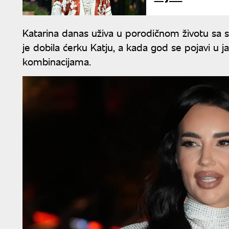
Katarina danas uživa u porodičnom životu sa 
je dobila ćerku Katju, a kada god se pojavi u j
kombinacijama.