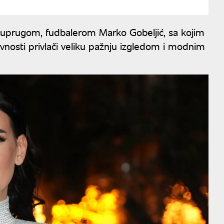
suprugom, fudbalerom Marko Gobeljić, sa kojim
avnosti privlači veliku pažnju izgledom i modnim