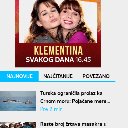
NAJNOVIJE
NAJČITANIJE
POVEZANO
Turska ograničila prolaz ka
Crnom moru: Pojačane mere
zbog napada na brodove
Pre 2 min
Raste broj žrtava masakra u