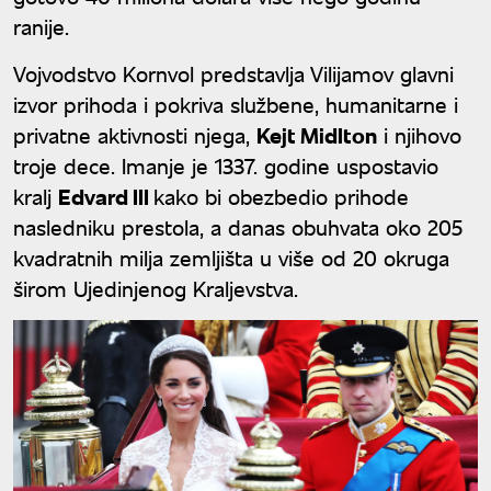
ranije.
Vojvodstvo Kornvol predstavlja Vilijamov glavni
izvor prihoda i pokriva službene, humanitarne i
privatne aktivnosti njega,
Kejt Midlton
i njihovo
troje dece. Imanje je 1337. godine uspostavio
kralj
Edvard III
kako bi obezbedio prihode
nasledniku prestola, a danas obuhvata oko 205
kvadratnih milja zemljišta u više od 20 okruga
širom Ujedinjenog Kraljevstva.