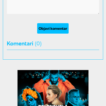
Objavi komentar
Komentari
(0)