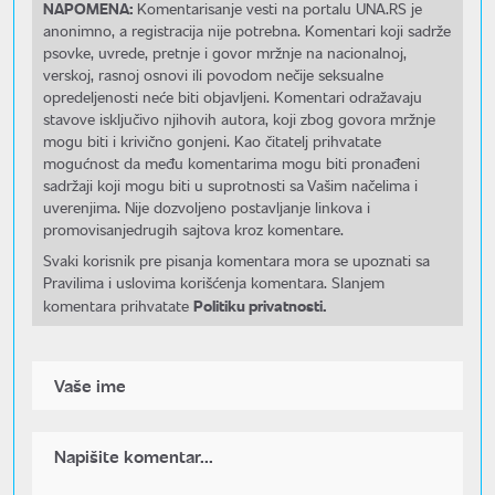
NAPOMENA:
Komentarisanje vesti na portalu UNA.RS je
anonimno, a registracija nije potrebna. Komentari koji sadrže
psovke, uvrede, pretnje i govor mržnje na nacionalnoj,
verskoj, rasnoj osnovi ili povodom nečije seksualne
opredeljenosti neće biti objavljeni. Komentari odražavaju
stavove isključivo njihovih autora, koji zbog govora mržnje
mogu biti i krivično gonjeni. Kao čitatelj prihvatate
mogućnost da među komentarima mogu biti pronađeni
sadržaji koji mogu biti u suprotnosti sa Vašim načelima i
uverenjima. Nije dozvoljeno postavljanje linkova i
promovisanjedrugih sajtova kroz komentare.
Svaki korisnik pre pisanja komentara mora se upoznati sa
Pravilima i uslovima korišćenja komentara. Slanjem
Politiku privatnosti.
komentara prihvatate