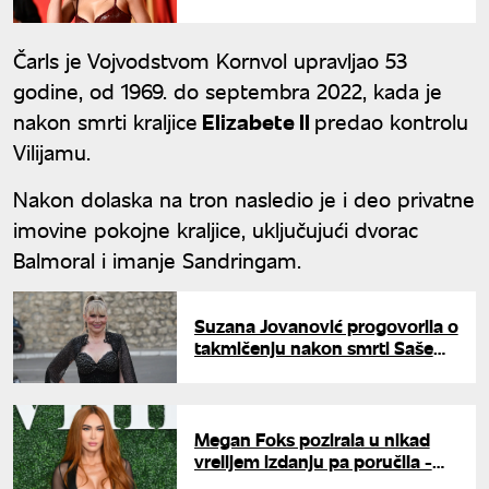
Kajli Džener i iznela jezive
optužbe
Čarls je Vojvodstvom Kornvol upravljao 53
godine, od 1969. do septembra 2022, kada je
nakon smrti kraljice
Elizabete II
predao kontrolu
Vilijamu.
Nakon dolaska na tron nasledio je i deo privatne
imovine pokojne kraljice, uključujući dvorac
Balmoral i imanje Sandringam.
Suzana Jovanović progovorila o
takmičenju nakon smrti Saše
Popovića: "Stvari više nisu iste"
Megan Foks pozirala u nikad
vrelijem izdanju pa poručila -
"Neka te to ubije"