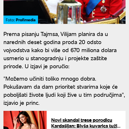
Profimedia
Foto:
Prema pisanju Tajmsa, Vilijam planira da u
narednih deset godina proda 20 odsto
vojvodstva kako bi više od 670 miliona dolara
usmerio u stanogradnju i projekte zaštite
prirode. U izjavi je poručio:
"Možemo učiniti toliko mnogo dobra.
Pokušavam da dam prioritet stvarima koje će
poboljšati živote ljudi koji žive u tim područjima",
izjavio je princ.
Novi skandal trese porodicu
Kardašijan: Bivša kuvarica tužila