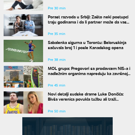
znakova pre nego što osetite žeđ
Pre 30 min
Porast razvoda u Srbiji: Zašto neki postupci
traju godinama i da li partner može da vas
"zadrži" u braku?
Pre 35 min
Sabalenka sigurna u Torontu: Beloruskinja
sačuvala broj 1 i posle Kanadskog opena
Pre 38 min
MOL grupa: Pregovori sa prodavcem NIS-a i
nadležnim organima napreduju ka završnoj
fazi
Pre 45 min
Novi detalji sudske drame Luke Dončića:
Bivša verenica povukla tužbu ali traži
bogatstvo na sudu u Sloveniji
Pre 50 min