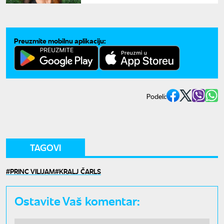
Preuzmite mobilnu aplikaciju:
Podeli:
TAGOVI
PRINC VILIJAM
KRALJ ČARLS
Ostavite Vaš komentar: