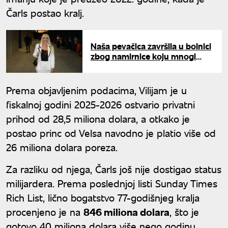
Čarls postao kralj.
Naša pevačica završila u bolnici
zbog namirnice koju mnogi
jedu svakog dana: "Zalepilo mi
se za creva"
Prema objavljenim podacima, Vilijam je u
fiskalnoj godini 2025-2026 ostvario privatni
prihod od 28,5 miliona dolara, a otkako je
postao princ od Velsa navodno je platio više od
26 miliona dolara poreza.
Za razliku od njega, Čarls još nije dostigao status
milijardera. Prema poslednjoj listi Sunday Times
Rich List, lično bogatstvo 77-godišnjeg kralja
procenjeno je na
846 miliona dolara
, što je
gotovo 40 miliona dolara više nego godinu