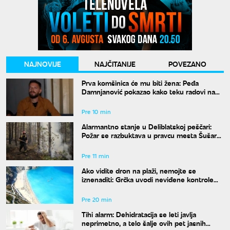
NAJNOVIJE
NAJČITANIJE
POVEZANO
Prva komšinica će mu biti žena: Peđa
Damnjanović pokazao kako teku radovi na
stanu u kom će živeti sa nekadašnjom
suprugom
Pre 10 min
Alarmantno stanje u Deliblatskoj peščari:
Požar se razbuktava u pravcu mesta Šušara,
izgoreo deo objekta
Pre 11 min
Ako vidite dron na plaži, nemojte se
iznenaditi: Grčka uvodi neviđene kontrole
širom zemlje, a kazne su paprene
Pre 20 min
Tihi alarm: Dehidratacija se leti javlja
neprimetno, a telo šalje ovih pet jasnih