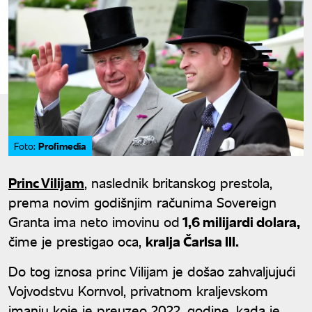
Profimedia
Foto:
Princ Vilijam
, naslednik britanskog prestola,
prema novim godišnjim računima Sovereign
Granta ima neto imovinu od
1,6 milijardi dolara,
čime je prestigao oca,
kralja Čarlsa III.
Do tog iznosa princ Vilijam je došao zahvaljujući
Vojvodstvu Kornvol, privatnom kraljevskom
imanju koje je preuzeo 2022. godine, kada je