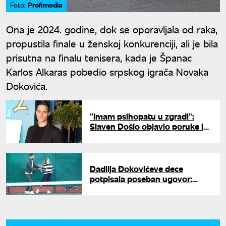
Profimedia
Foto:
Ona je 2024. godine, dok se oporavljala od raka,
propustila finale u ženskoj konkurenciji, ali je bila
prisutna na finalu tenisera, kada je Španac
Karlos Alkaras pobedio srpskog igrača Novaka
Đokovića.
"Imam psihopatu u zgradi":
Slaven Došlo objavio poruke i
pretnje koje dobija od
anonimnog komšije
Dadilja Đokovićeve dece
potpisala poseban ugovor:
Zarađuje velike pare, a morala
je da ispuni ove uslove