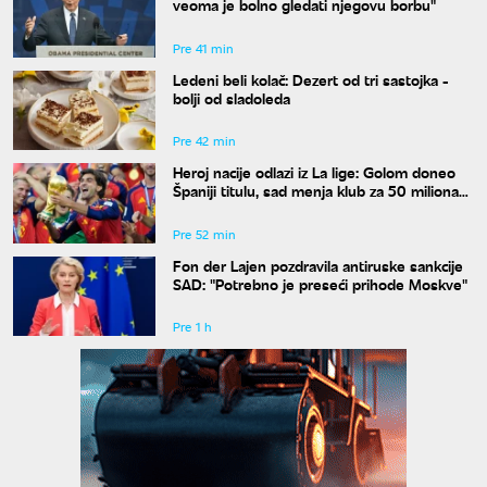
veoma je bolno gledati njegovu borbu"
Pre 41 min
Ledeni beli kolač: Dezert od tri sastojka -
bolji od sladoleda
Pre 42 min
Heroj nacije odlazi iz La lige: Golom doneo
Španiji titulu, sad menja klub za 50 miliona
evra
Pre 52 min
Fon der Lajen pozdravila antiruske sankcije
SAD: "Potrebno je preseći prihode Moskve"
Pre 1 h