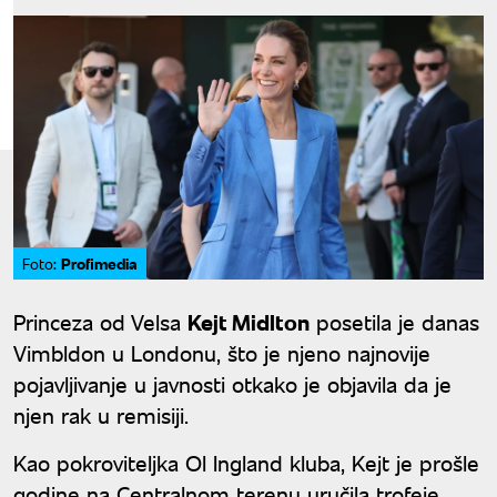
Profimedia
Foto:
Princeza od Velsa
Kejt Midlton
posetila je danas
Vimbldon u Londonu, što je njeno najnovije
pojavljivanje u javnosti otkako je objavila da je
njen rak u remisiji.
Kao pokroviteljka Ol Ingland kluba, Kejt je prošle
godine na Centralnom terenu uručila trofeje