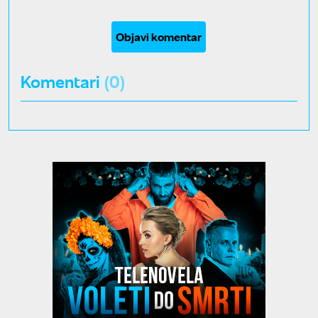
Objavi komentar
Komentari
(0)