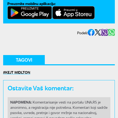
Preuzmite mobilnu aplikaciju:
Podeli:
TAGOVI
KEJT MIDLTON
Ostavite Vaš komentar:
NAPOMENA:
Komentarisanje vesti na portalu UNA.RS je
anonimno, a registracija nije potrebna. Komentari koji sadrže
psovke, uvrede, pretnje i govor mržnje na nacionalnoj,
verskoj, rasnoj osnovi ili povodom nečije seksualne