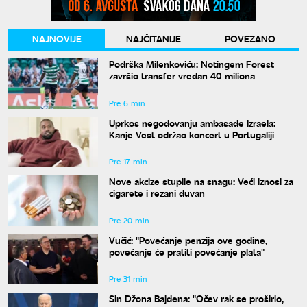
NAJNOVIJE
NAJČITANIJE
POVEZANO
Podrška Milenkoviću: Notingem Forest
završio transfer vredan 40 miliona
Pre 6 min
Uprkos negodovanju ambasade Izraela:
Kanje Vest održao koncert u Portugaliji
Pre 17 min
Nove akcize stupile na snagu: Veći iznosi za
cigarete i rezani duvan
Pre 20 min
Vučić: "Povećanje penzija ove godine,
povećanje će pratiti povećanje plata"
Pre 31 min
Sin Džona Bajdena: "Očev rak se proširio,