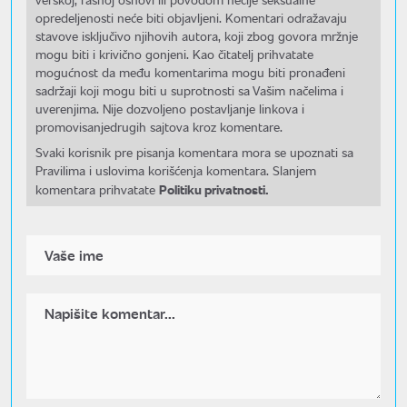
opredeljenosti neće biti objavljeni. Komentari odražavaju
stavove isključivo njihovih autora, koji zbog govora mržnje
mogu biti i krivično gonjeni. Kao čitatelj prihvatate
mogućnost da među komentarima mogu biti pronađeni
sadržaji koji mogu biti u suprotnosti sa Vašim načelima i
uverenjima. Nije dozvoljeno postavljanje linkova i
promovisanjedrugih sajtova kroz komentare.
Svaki korisnik pre pisanja komentara mora se upoznati sa
Pravilima i uslovima korišćenja komentara. Slanjem
Politiku privatnosti.
komentara prihvatate