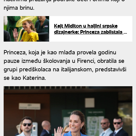
njima brinu.
Kejt Midlton u haljini srpske
dizajnerke: Princeza zablistala u
žutom
Princeza, koja je kao mlađa provela godinu
pauze između školovanja u Firenci, obratila se
grupi predškolaca na italijanskom, predstavivši
se kao Katerina.