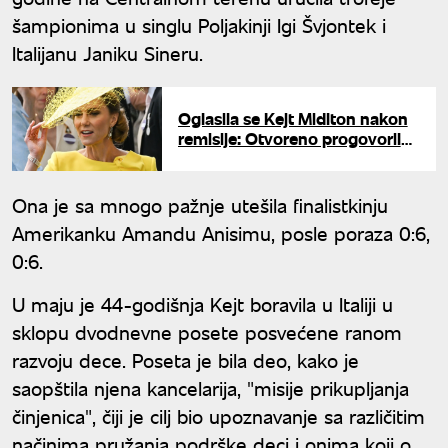
šampionima u singlu Poljakinji Igi Švjontek i
Italijanu Janiku Sineru.
Oglasila se Kejt Midlton nakon
remisije: Otvoreno progovorila
o paklu kroz koji je prošla
Ona je sa mnogo pažnje utešila finalistkinju
Amerikanku Amandu Anisimu, posle poraza 0:6,
0:6.
U maju je 44-godišnja Kejt boravila u Italiji u
sklopu dvodnevne posete posvećene ranom
razvoju dece. Poseta je bila deo, kako je
saopštila njena kancelarija, "misije prikupljanja
činjenica", čiji je cilj bio upoznavanje sa različitim
načinima pružanja podrške deci i onima koji o