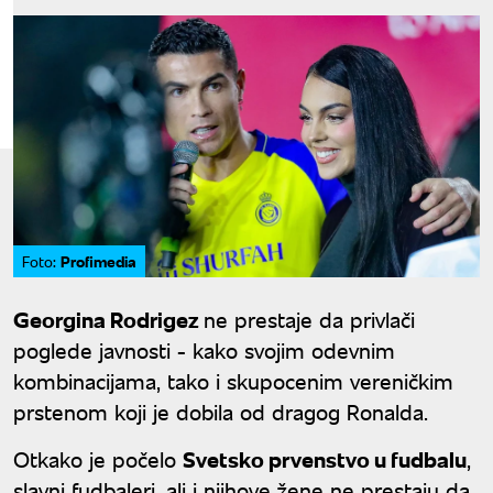
Profimedia
Foto:
Georgina Rodrigez
ne prestaje da privlači
poglede javnosti - kako svojim odevnim
kombinacijama, tako i skupocenim vereničkim
prstenom koji je dobila od dragog Ronalda.
Otkako je počelo
Svetsko prvenstvo u fudbalu
,
slavni fudbaleri, ali i njihove žene ne prestaju da