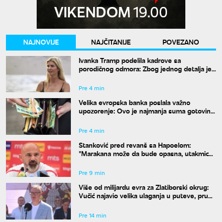
NAJNOVIJE
NAJČITANIJE
POVEZANO
Ivanka Tramp podelila kadrove sa
porodičnog odmora: Zbog jednog detalja je
razapeli na mrežama!
Pre 4 min
Velika evropska banka poslala važno
upozorenje: Ovo je najmanja suma gotovine
koju treba da imate kod kuće
Pre 4 min
Stanković pred revanš sa Hapoelom:
"Marakana može da bude opasna, utakmica
se ne dobija posle 17 minuta"
Pre 9 min
Više od milijardu evra za Zlatiborski okrug:
Vučić najavio velika ulaganja u puteve, prugu
i infrastrukturu
Pre 14 min