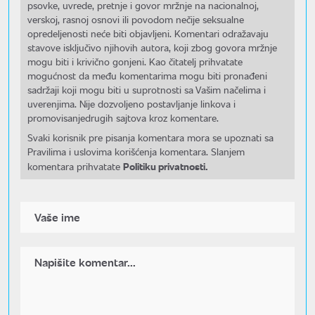
psovke, uvrede, pretnje i govor mržnje na nacionalnoj,
verskoj, rasnoj osnovi ili povodom nečije seksualne
opredeljenosti neće biti objavljeni. Komentari odražavaju
stavove isključivo njihovih autora, koji zbog govora mržnje
mogu biti i krivično gonjeni. Kao čitatelj prihvatate
mogućnost da među komentarima mogu biti pronađeni
sadržaji koji mogu biti u suprotnosti sa Vašim načelima i
uverenjima. Nije dozvoljeno postavljanje linkova i
promovisanjedrugih sajtova kroz komentare.
Svaki korisnik pre pisanja komentara mora se upoznati sa
Pravilima i uslovima korišćenja komentara. Slanjem
Politiku privatnosti.
komentara prihvatate