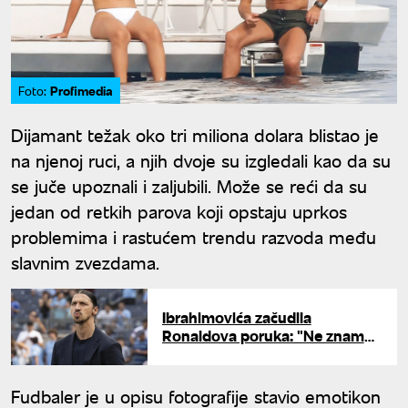
Profimedia
Foto:
Dijamant težak oko tri miliona dolara blistao je
na njenoj ruci, a njih dvoje su izgledali kao da su
se juče upoznali i zaljubili. Može se reći da su
jedan od retkih parova koji opstaju uprkos
problemima i rastućem trendu razvoda među
slavnim zvezdama.
Ibrahimovića začudila
Ronaldova poruka: "Ne znam
zašto je rekao da se vratio"
Fudbaler je u opisu fotografije stavio emotikon