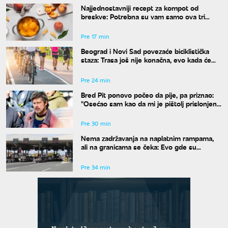
Najjednostavniji recept za kompot od
breskve: Potrebna su vam samo ova tri
sastojka
Pre 17 min
Beograd i Novi Sad povezaće biciklistička
staza: Trasa još nije konačna, evo kada će
sve biti poznato
Pre 24 min
Bred Pit ponovo počeo da pije, pa priznao:
"Osećao sam kao da mi je pištolj prislonjen
na glavu"
Pre 30 min
Nema zadržavanja na naplatnim rampama,
ali na granicama se čeka: Evo gde su
najveće gužve
Pre 34 min