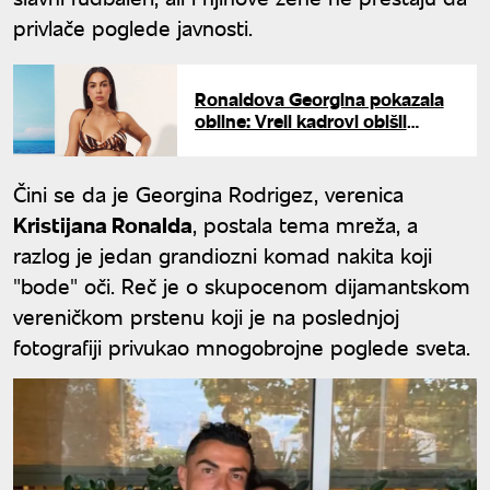
privlače poglede javnosti.
Ronaldova Georgina pokazala
obline: Vreli kadrovi obišli
planetu
Čini se da je Georgina Rodrigez, verenica
Kristijana Ronalda
, postala tema mreža, a
razlog je jedan grandiozni komad nakita koji
"bode" oči. Reč je o skupocenom dijamantskom
vereničkom prstenu koji je na poslednjoj
fotografiji privukao mnogobrojne poglede sveta.