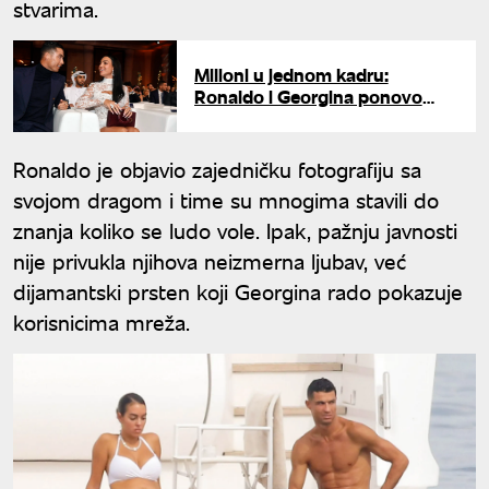
stvarima.
Milioni u jednom kadru:
Ronaldo i Georgina ponovo
pomerili granice bahatosti
Ronaldo je objavio zajedničku fotografiju sa
svojom dragom i time su mnogima stavili do
znanja koliko se ludo vole. Ipak, pažnju javnosti
nije privukla njihova neizmerna ljubav, već
dijamantski prsten koji Georgina rado pokazuje
korisnicima mreža.