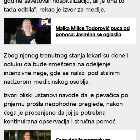
godine savetovali hospitalizaciju, ali je ona to
tada odbila", rekao je izvor za medije.
Majka Milice Todorović puca od
ponosa: Jasmina se oglasila
nakon skandala o kom bruji
javnost
Zbog njenog trenutnog stanja lekari su doneli
odluku da bude smeštena na odeljenje
intenzivne nege, gde se nalazi pod stalnim
nadzorom medicinskog osoblja.
Izvori bliski ustanovi navode da je pevačica po
prijemu prošla neophodne preglede, nakon
čega je procenjeno da joj je potrebna
kontinuirana opservacija i stručna pomoć.
Ceca dobila nagradu za