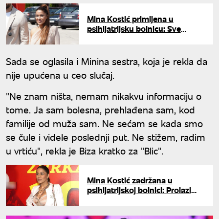
Mina Kostić primljena u
psihijatrijsku bolnicu: Sve
vreme je u pratnji policije
Sada se oglasila i Minina sestra, koja je rekla da
nije upućena u ceo slučaj.
"Ne znam ništa, nemam nikakvu informaciju o
tome. Ja sam bolesna, prehlađena sam, kod
familije od muža sam. Ne sećam se kada smo
se čule i videle poslednji put. Ne stižem, radim
u vrtiću", rekla je Biza kratko za "Blic".
Mina Kostić zadržana u
psihijatrijskoj bolnici: Prolazi
kroz neophodne preglede