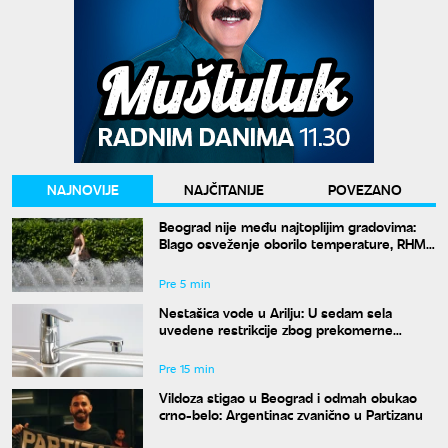
NAJNOVIJE
NAJČITANIJE
POVEZANO
Beograd nije među najtoplijim gradovima:
Blago osveženje oborilo temperature, RHMZ
najavljuje novi toplotni talas
Pre 5 min
Nestašica vode u Arilju: U sedam sela
uvedene restrikcije zbog prekomerne
potrošnje
Pre 15 min
Vildoza stigao u Beograd i odmah obukao
crno-belo: Argentinac zvanično u Partizanu