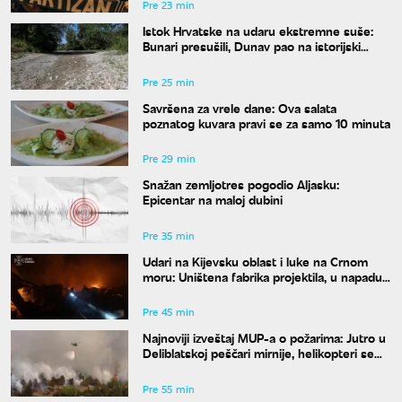
Pre 23 min
Istok Hrvatske na udaru ekstremne suše:
Bunari presušili, Dunav pao na istorijski
minimum
Pre 25 min
Savršena za vrele dane: Ova salata
poznatog kuvara pravi se za samo 10 minuta
Pre 29 min
Snažan zemljotres pogodio Aljasku:
Epicentar na maloj dubini
Pre 35 min
Udari na Kijevsku oblast i luke na Crnom
moru: Uništena fabrika projektila, u napadu
ima poginulih
Pre 45 min
Najnoviji izveštaj MUP-a o požarima: Jutro u
Deliblatskoj peščari mirnije, helikopteri se
sele na Stolove
Pre 55 min