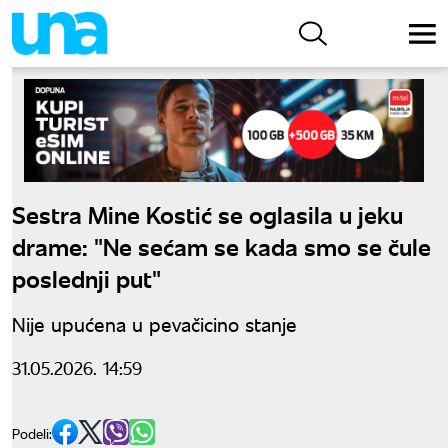
Sestra Mine Kostić se oglasila u jeku
drame: "Ne sećam se kada smo se čule
poslednji put"
Nije upućena u pevačicino stanje
31.05.2026. 14:59
Podeli: