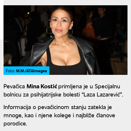
M.M./ATAImages
Foto:
Pevačica
Mina Kostić
primljena je u Specijalnu
bolnicu za psihijatrijske bolesti “Laza Lazarević”.
Informacija o pevačicinom stanju zatekla je
mnoge, kao i njene kolege i najbliže članove
porodice.