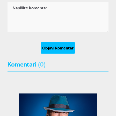
Objavi komentar
Komentari
(0)