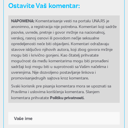
Ostavite Vaš komentar:
NAPOMENA:
Komentarisanje vesti na portalu UNA.RS je
anonimno, a registracija nije potrebna. Komentari koji sadrže
psovke, uvrede, pretnje i govor mržnje na nacionalnoj,
verskoj, rasnoj osnovi ili povodom nečije seksualne
opredeljenosti neće biti objavljeni. Komentari odražavaju
stavove isključivo njihovih autora, koji zbog govora mržnje
mogu biti i krivično gonjeni. Kao čitatelj prihvatate
mogućnost da među komentarima mogu biti pronađeni
sadržaji koji mogu biti u suprotnosti sa Vašim načelima i
uverenjima. Nije dozvoljeno postavljanje linkova i
promovisanjedrugih sajtova kroz komentare.
Svaki korisnik pre pisanja komentara mora se upoznati sa
Pravilima i uslovima korišćenja komentara. Slanjem
Politiku privatnosti.
komentara prihvatate