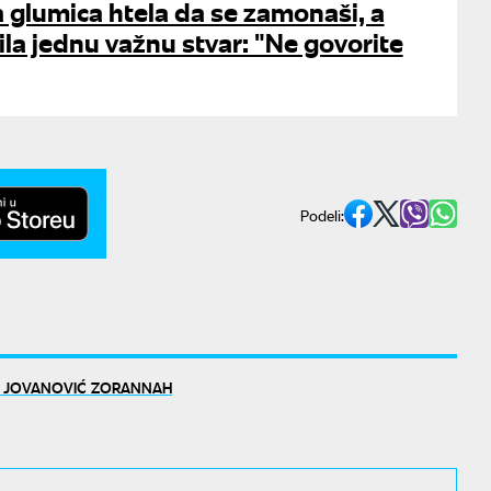
 glumica htela da se zamonaši, a
ila jednu važnu stvar: "Ne govorite
Podeli:
 JOVANOVIĆ ZORANNAH