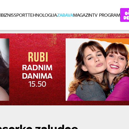
I
BIZNIS
SPORT
TEHNOLOGIJA
ZABAVA
MAGAZIN
TV PROGRAM
nserke zaludeo