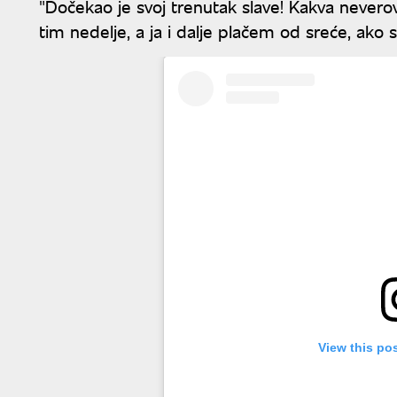
"Dočekao je svoj trenutak slave! Kakva nevero
tim nedelje, a ja i dalje plačem od sreće, ako 
View this po