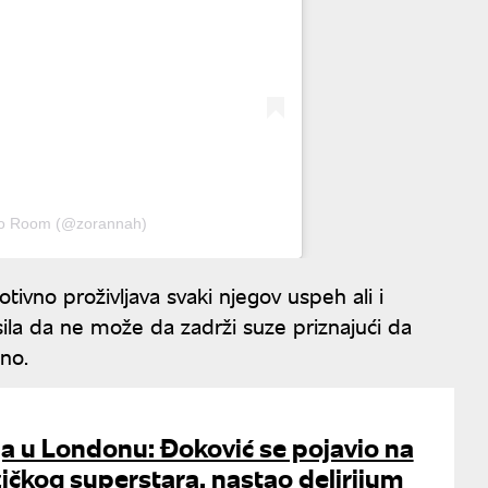
Zo Room (@zorannah)
tivno proživljava svaki njegov uspeh ali i
sila da ne može da zadrži suze priznajući da
no.
ja u Londonu: Đoković se pojavio na
čkog superstara, nastao delirijum