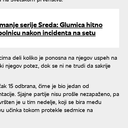
manje serije Sreda: Glumica hitno
olnicu nakon incidenta na setu
cima deli koliko je ponosna na njegov uspeh na
ki njegov potez, dok se ni ne trudi da sakrije
ak 15 odbrana, čime je bio jedan od
ntacije. Sjajne partije nisu prošle nezapaženo, pa
vršten je u tim nedelje, koji se bira među
novu učinka tokom protekle sedmice na