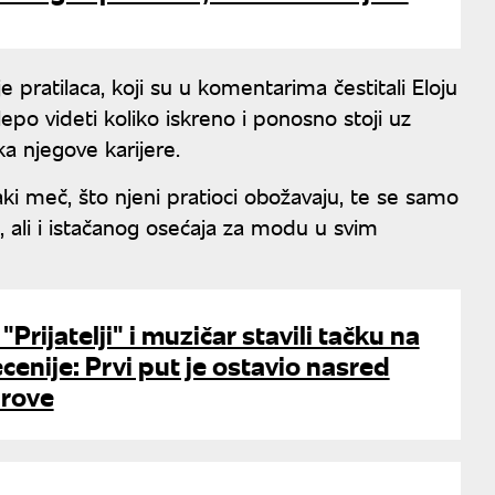
je pratilaca, koji su u komentarima čestitali Eloju
 lepo videti koliko iskreno i ponosno stoji uz
a njegove karijere.
ki meč, što njeni pratioci obožavaju, te se samo
, ali i istačanog osećaja za modu u svim
"Prijatelji" i muzičar stavili tačku na
cenije: Prvi put je ostavio nasred
arove