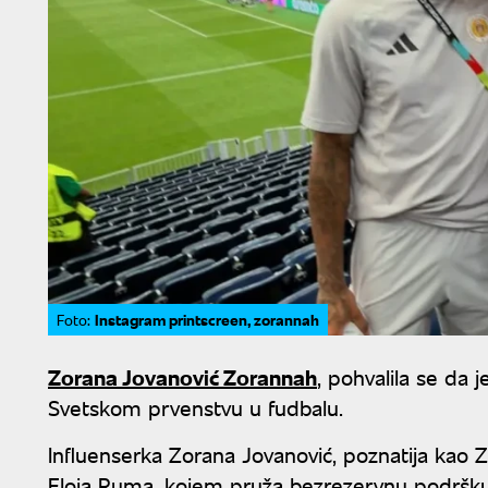
Instagram printscreen, zorannah
Foto:
Zorana Jovanović Zorannah
, pohvalila se da 
Svetskom prvenstvu u fudbalu.
Influenserka Zorana Jovanović, poznatija kao
Eloja Ruma, kojem pruža bezrezervnu podršk