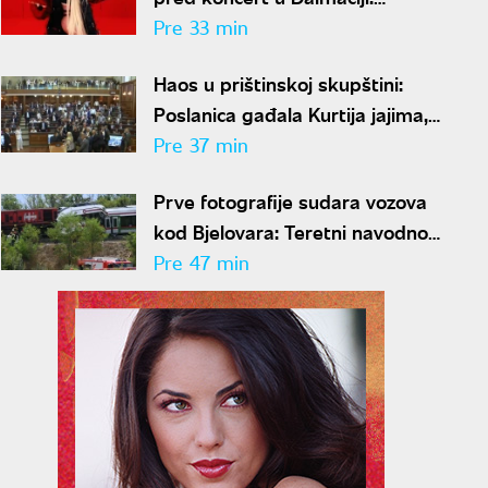
Gradonačelnik to smatra
Pre 33 min
neprimerenim
Haos u prištinskoj skupštini:
Poslanica gađala Kurtija jajima,
sednica ponovo prekinuta
Pre 37 min
Prve fotografije sudara vozova
kod Bjelovara: Teretni navodno
prošao kroz crveno, više
Pre 47 min
povređenih