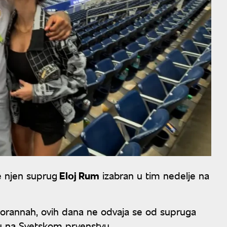
je njen suprug
Eloj Rum
izabran u tim nedelje na
 Zorannah, ovih dana ne odvaja se od supruga
u na Svetskom prvenstvu.