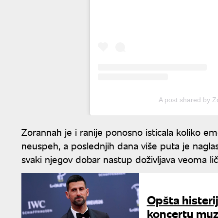
A post shared by 
Zorannah je i ranije ponosno isticala koliko emo
neuspeh, a poslednjih dana više puta je nagla
svaki njegov dobar nastup doživljava veoma lič
Opšta histeri
koncertu muzi