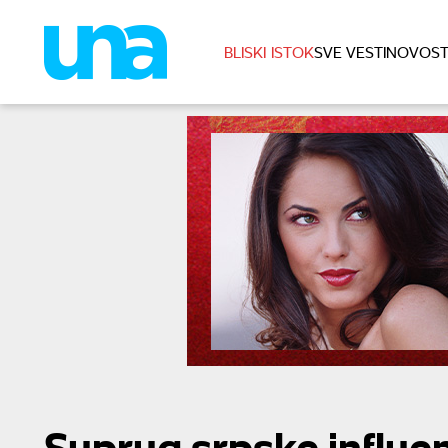
BLISKI ISTOK
SVE VESTI
NOVOST
Suprug srpske influe