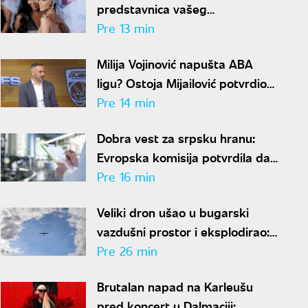
predstavnica vašeg
horoskopskog znaka:
Pre 13 min
Oduševićte se
Milija Vojinović napušta ABA
ligu? Ostoja Mijailović potvrdio
da je sportski direktor zatražio
Pre 14 min
odlazak
Dobra vest za srpsku hranu:
Evropska komisija potvrdila da
su kontrole u primarnoj
Pre 16 min
proizvodnji usklađene sa
Veliki dron ušao u bugarski
standardima EU
vazdušni prostor i eksplodirao:
Pao blizu gasovoda, hitno se
Pre 26 min
oglasio Radev
Brutalan napad na Karleušu
pred koncert u Dalmaciji: