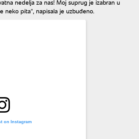
vatna nedelja za nas! Moj suprug je izabran u
se neko pita", napisala je uzbuđeno.
st on Instagram