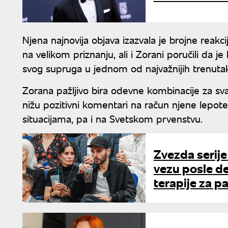
Njena najnovija objava izazvala je brojne reakci
na velikom priznanju, ali i Zorani poručili da je
svog supruga u jednom od najvažnijih trenutak
Zorana pažljivo bira odevne kombinacije za sva
nižu pozitivni komentari na račun njene lepote
situacijama, pa i na Svetskom prvenstvu.
Zvezda serije 
vezu posle de
terapije za p