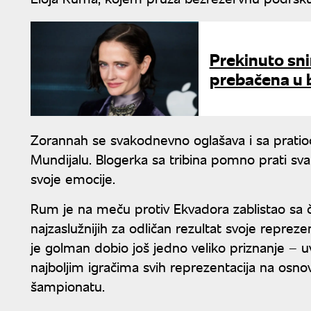
Prekinuto sni
prebačena u b
Zorannah se svakodnevno oglašava i sa pratio
Mundijalu. Blogerka sa tribina pomno prati sva
svoje emocije.
Rum je na meču protiv Ekvadora zablistao sa č
najzaslužnijih za odličan rezultat svoje repreze
je golman dobio još jedno veliko priznanje – u
najboljim igračima svih reprezentacija na os
šampionatu.