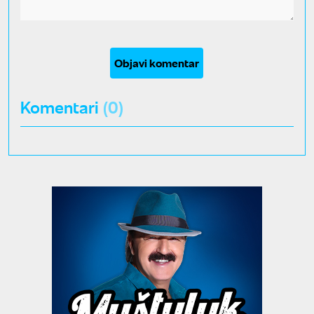
Objavi komentar
Komentari
(0)