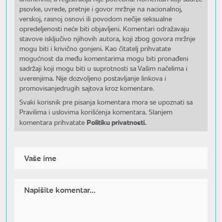
psovke, uvrede, pretnje i govor mržnje na nacionalnoj,
verskoj, rasnoj osnovi ili povodom nečije seksualne
opredeljenosti neće biti objavljeni. Komentari odražavaju
stavove isključivo njihovih autora, koji zbog govora mržnje
mogu biti i krivično gonjeni. Kao čitatelj prihvatate
mogućnost da među komentarima mogu biti pronađeni
sadržaji koji mogu biti u suprotnosti sa Vašim načelima i
uverenjima. Nije dozvoljeno postavljanje linkova i
promovisanjedrugih sajtova kroz komentare.
Svaki korisnik pre pisanja komentara mora se upoznati sa
Pravilima i uslovima korišćenja komentara. Slanjem
Politiku privatnosti.
komentara prihvatate