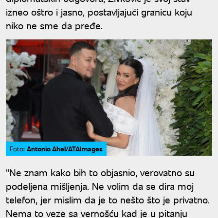
izneo oštro i jasno, postavljajući granicu koju
niko ne sme da pređe.
Antonio Ahel/ATAImages
Foto:
"Ne znam kako bih to objasnio, verovatno su
podeljena mišljenja. Ne volim da se dira moj
telefon, jer mislim da je to nešto što je privatno.
Nema to veze sa vernošću kad je u pitanju