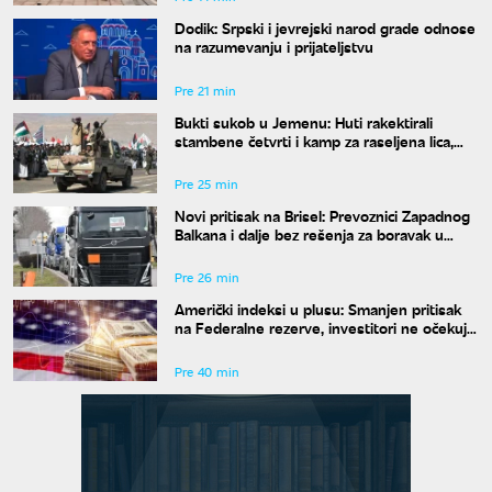
Dodik: Srpski i jevrejski narod grade odnose
na razumevanju i prijateljstvu
Pre 21 min
Bukti sukob u Jemenu: Huti rakektirali
stambene četvrti i kamp za raseljena lica,
ima mrtvih i ranjenih
Pre 25 min
Novi pritisak na Brisel: Prevoznici Zapadnog
Balkana i dalje bez rešenja za boravak u
Šengenu
Pre 26 min
Američki indeksi u plusu: Smanjen pritisak
na Federalne rezerve, investitori ne očekuju
povećanje kamata
Pre 40 min