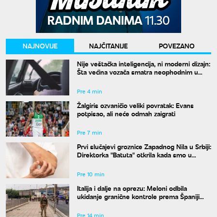
NAJNOVIJE
NAJČITANIJE
POVEZANO
Nije veštačka inteligencija, ni moderni dizajn:
Šta većina vozača smatra neophodnim u
svom autu?
Pre 4 min
Žalgiris ozvaničio veliki povratak: Evans
potpisao, ali neće odmah zaigrati
Pre 7 min
Prvi slučajevi groznice Zapadnog Nila u Srbiji:
Direktorka "Batuta" otkrila kada smo u
najvećem riziku od uboda
Pre 10 min
Italija i dalje na oprezu: Meloni odbila
ukidanje granične kontrole prema Španiji
pre 15. avgusta
Pre 14 min