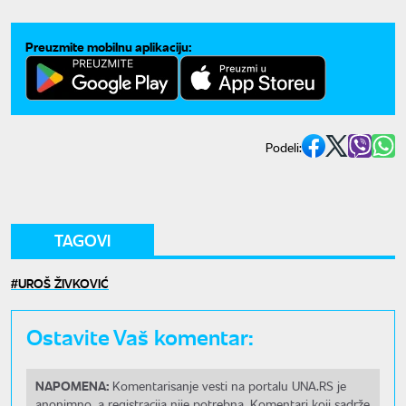
Preuzmite mobilnu aplikaciju:
Podeli:
TAGOVI
UROŠ ŽIVKOVIĆ
Ostavite Vaš komentar:
NAPOMENA:
Komentarisanje vesti na portalu UNA.RS je
anonimno, a registracija nije potrebna. Komentari koji sadrže