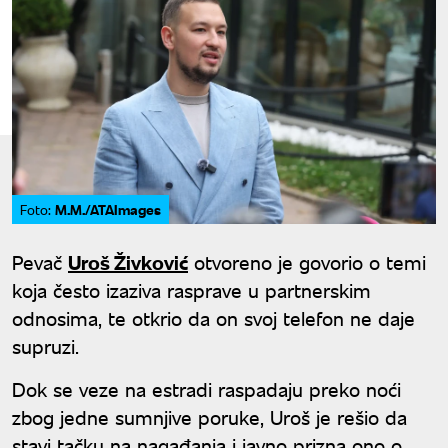
M.M./ATAImages
Foto:
Pevač
Uroš Živković
otvoreno je govorio o temi
koja često izaziva rasprave u partnerskim
odnosima, te otkrio da on svoj telefon ne daje
supruzi.
Dok se veze na estradi raspadaju preko noći
zbog jedne sumnjive poruke, Uroš je rešio da
stavi tačku na nagađanja i javno prizna ono o