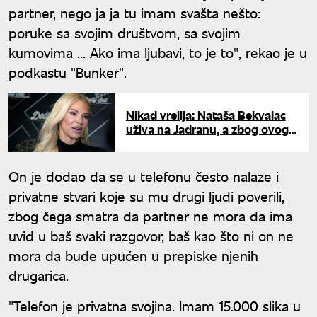
partner, nego ja ja tu imam svašta nešto:
poruke sa svojim društvom, sa svojim
kumovima ... Ako ima ljubavi, to je to", rekao je u
podkastu "Bunker".
Nikad vrelija: Nataša Bekvalac
uživa na Jadranu, a zbog ovog
snimka padaju mreže
On je dodao da se u telefonu često nalaze i
privatne stvari koje su mu drugi ljudi poverili,
zbog čega smatra da partner ne mora da ima
uvid u baš svaki razgovor, baš kao što ni on ne
mora da bude upućen u prepiske njenih
drugarica.
"Telefon je privatna svojina. Imam 15.000 slika u