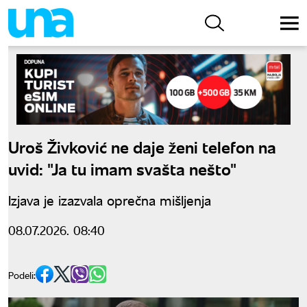
Uroš Živković ne daje ženi telefon na
uvid: "Ja tu imam svašta nešto"
Izjava je izazvala oprečna mišljenja
08.07.2026. 08:40
Podeli: