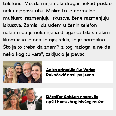
telefonu. Možda mi je neki drugar nekad poslao
neku njegovu ribu. Mislim to je normalno,
muškarci razmenjuju iskustva, žene razmenjuju
iskustva. Zamisli da uđem u ženin telefon i
naletim da je neka njena drugarica bila s nekim
likom iako je ona to njoj rekla, to je normalno.
Što ja to treba da znam? Iz tog razloga, a ne da
neko kog tu vara", zaključio je pevač.
Anica primetila šta Verica
Rakočević nosi, pa javno
prokomentarisala: Veljko
odmah uzvratio - "Samo me
sramoti"
Dženifer Aniston napravila
opšti haos zbog bivšeg muža:
Isplivali šokantni detalji