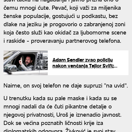
čemu mnogi ćute. Pevač, koji važi za miljenika
ženske populacije, gostujući u podkastu, bez
dlake na jeziku je progovorio o zabranjenoj zoni
koja često služi kao okidač za ljubomorne scene
i raskide - proveravanju partnerovog telefona.
Adam Sendler zvao policiju
nakon venčanja Tejlor Svift:
Razlog je potpuno bizaran
Naime, on svoj telefon ne daje supruzi "na uvid".
U trenutku kada su pale maske i kada su se
mnogi nadali da će čuti pikantne detalje o
njegovoj privatnosti, Uroš je iznenadio javnost.
Dok se većina poznatih ličnosti krije iza
diplomatskih odgovora, Živković je svoj stav