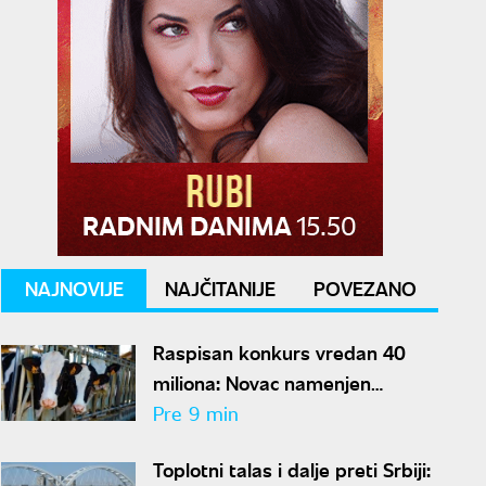
NAJNOVIJE
NAJČITANIJE
POVEZANO
Raspisan konkurs vredan 40
miliona: Novac namenjen
stočarima u Vojvodini
Pre 9 min
Toplotni talas i dalje preti Srbiji: