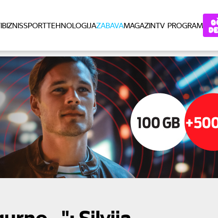
I
BIZNIS
SPORT
TEHNOLOGIJA
ZABAVA
MAGAZIN
TV PROGRAM
no...": Silvija