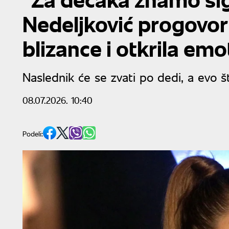
Nedeljković progovor
blizance i otkrila emo
Naslednik će se zvati po dedi, a evo š
08.07.2026. 10:40
Podeli: