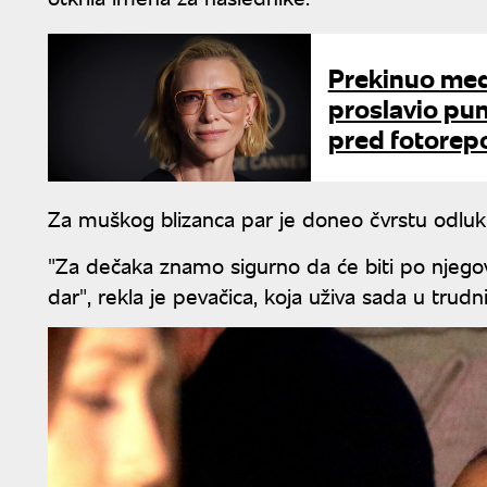
Prekinuo medi
proslavio pun
pred fotorep
Za muškog blizanca par je doneo čvrstu odluk
"Za dečaka znamo sigurno da će biti po njeg
dar", rekla je pevačica, koja uživa sada u trud