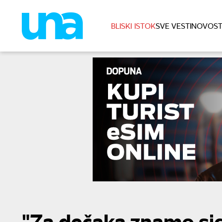
BLISKI ISTOK
SVE VESTI
NOVOST
"Za dečaka znamo sigur