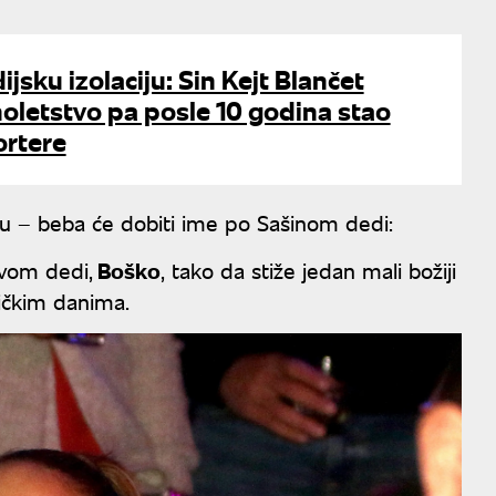
jsku izolaciju: Sin Kejt Blančet
oletstvo pa posle 10 godina stao
ortere
u – beba će dobiti ime po Sašinom dedi:
ovom dedi,
Boško
, tako da stiže jedan mali božiji
ničkim danima.