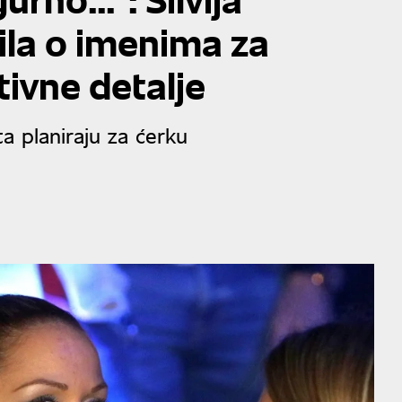
ila o imenima za
tivne detalje
ta planiraju za ćerku