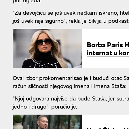
"Za devojčicu se još uvek nećkam iskreno, ht
još uvek nije sigurno", rekla je Silvija u podkas
Borba Paris H
internat u ko
Ovaj izbor prokomentarisao je i budući otac Sa
račun sličnosti njegovog imena i imena Staša:
"Njoj odgovara najviše da bude Staša, jer sutr
jedno i drugo", poručio je.