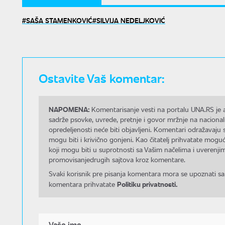
SAŠA STAMENKOVIĆ
SILVIJA NEDELJKOVIĆ
Ostavite Vaš komentar:
NAPOMENA:
Komentarisanje vesti na portalu UNA.RS je a
sadrže psovke, uvrede, pretnje i govor mržnje na nacional
opredeljenosti neće biti objavljeni. Komentari odražavaju 
mogu biti i krivično gonjeni. Kao čitatelj prihvatate mo
koji mogu biti u suprotnosti sa Vašim načelima i uverenjim
promovisanjedrugih sajtova kroz komentare.
Svaki korisnik pre pisanja komentara mora se upoznati sa
Politiku privatnosti.
komentara prihvatate