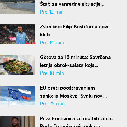
Štab za vanredne situacije
zabranio nepotrebnu potrošnju
Pre 12 min
vode
Zvanično: Filip Kostić ima novi
klub
Pre 14 min
Gotova za 15 minuta: Savršena
letnja obrok-salata koja
osvežava, dugo drži sitost i ima
Pre 18 min
malo kalorija
EU preti pooštravanjem
sankcija Moskvi: "Svaki novi
napad na Ukrajinu dodatni je
Pre 25 min
razlog za pritisak"
Prva komšinica će mu biti žena:
Peđa Damnjanović pokazao