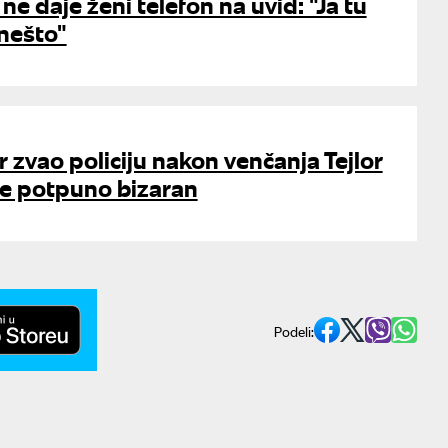
ne daje ženi telefon na uvid: "Ja tu
nešto"
zvao policiju nakon venčanja Tejlor
 je potpuno bizaran
Podeli: