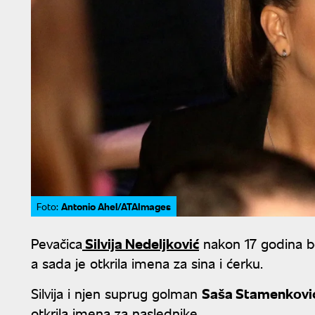
Antonio Ahel/ATAImages
Foto:
Pevačica
Silvija Nedeljković
nakon 17 godina bo
a sada je otkrila imena za sina i ćerku.
Silvija i njen suprug golman
Saša Stamenkovi
otkrila imena za naslednike.