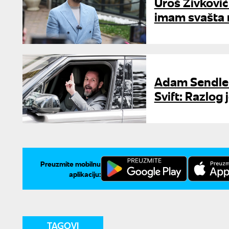
Uroš Živković 
imam svašta 
Adam Sendler 
Svift: Razlog
Preuzmite mobilnu
aplikaciju:
TAGOVI