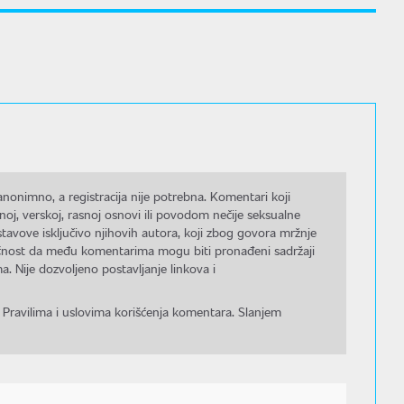
nonimno, a registracija nije potrebna. Komentari koji
noj, verskoj, rasnoj osnovi ili povodom nečije seksualne
stavove isključivo njihovih autora, koji zbog govora mržnje
gućnost da među komentarima mogu biti pronađeni sadržaji
a. Nije dozvoljeno postavljanje linkova i
 Pravilima i uslovima korišćenja komentara. Slanjem