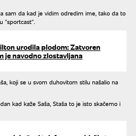
ela sam da kad je vidim odredim ime, tako da to
tu "sportcast".
ilton urodila plodom: Zatvoren
m je navodno zlostavljana
ša, koji se u svom duhovitom stilu našalio na
adan kad kaže Saša, Staša to je isto skačemo i