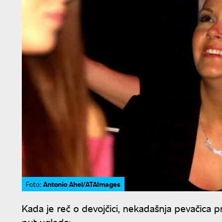
Antonio Ahel/ATAImages
Foto:
Kada je reč o devojčici, nekadašnja pevačica pr
put ugleda: