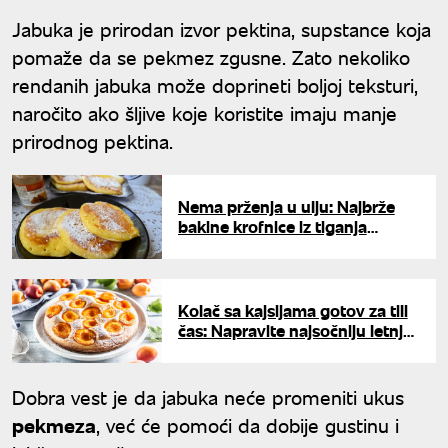
Jabuka je prirodan izvor pektina, supstance koja
pomaže da se pekmez zgusne. Zato nekoliko
rendanih jabuka može doprineti boljoj teksturi,
naročito ako šljive koje koristite imaju manje
prirodnog pektina.
Nema prženja u ulju: Najbrže
bakine krofnice iz tiganja
gotove za minut
Kolač sa kajsijama gotov za tili
čas: Napravite najsočniju letnju
poslasticu bez komplikovanih
mera
Dobra vest je da jabuka neće promeniti ukus
pekmeza
, već će pomoći da dobije gustinu i