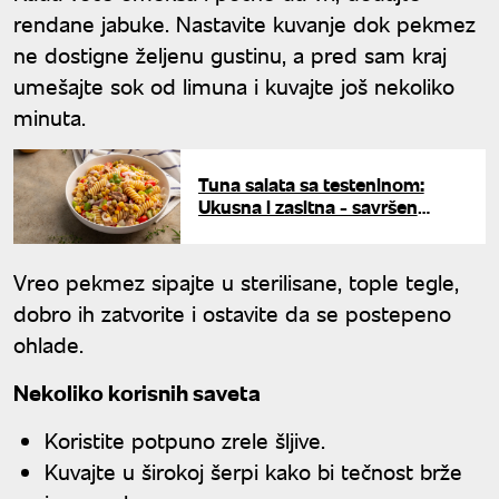
rendane jabuke. Nastavite kuvanje dok pekmez
ne dostigne željenu gustinu, a pred sam kraj
umešajte sok od limuna i kuvajte još nekoliko
minuta.
Tuna salata sa testeninom:
Ukusna i zasitna - savršen
posni obrok
Vreo pekmez sipajte u sterilisane, tople tegle,
dobro ih zatvorite i ostavite da se postepeno
ohlade.
Nekoliko korisnih saveta
Koristite potpuno zrele šljive.
Kuvajte u širokoj šerpi kako bi tečnost brže