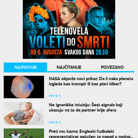
NAJNOVIJE
NAJČITANIJE
POVEZANO
NASA objavila novi prikaz: Da li naša planeta
izgleda kao krompir ili kao plavi kliker?
Pre 6 h
Ne ignorišite intuiciju: Šest signala koji
ukazuju na to da partner krije aferu
Pre 6 h
Preti mu kazna: Engleski fudbalski
reprezentativac optužen za napad u noćnom