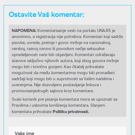
Ostavite Vaš komentar:
NAPOMENA:
Komentarisanje vesti na portalu UNA.RS je
anonimno, a registracija nije potrebna. Komentari koji sadrže
psovke, uvrede, pretnje i govor mržnje na nacionalnoj,
verskoj, rasnoj osnovi ili povodom nečije seksualne
opredeljenosti neće biti objavljeni. Komentari odražavaju
stavove isključivo njihovih autora, koji zbog govora mržnje
mogu biti i krivično gonjeni. Kao čitatelj prihvatate
mogućnost da među komentarima mogu biti pronađeni
sadržaji koji mogu biti u suprotnosti sa Vašim načelima i
uverenjima. Nije dozvoljeno postavljanje linkova i
promovisanjedrugih sajtova kroz komentare.
Svaki korisnik pre pisanja komentara mora se upoznati sa
Pravilima i uslovima korišćenja komentara. Slanjem
Politiku privatnosti.
komentara prihvatate