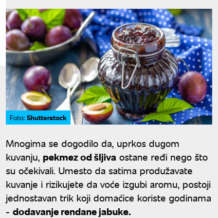
Shutterstock
Foto:
Mnogima se dogodilo da, uprkos dugom
kuvanju,
pekmez od šljiva
ostane ređi nego što
su očekivali. Umesto da satima produžavate
kuvanje i rizikujete da voće izgubi aromu, postoji
jednostavan trik koji domaćice koriste godinama
-
dodavanje rendane jabuke.