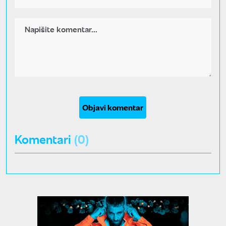
Objavi komentar
Komentari
(0)