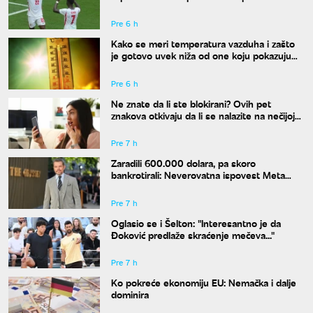
klubu
Pre 6 h
Kako se meri temperatura vazduha i zašto
je gotovo uvek niža od one koju pokazuju
naši termometri
Pre 6 h
Ne znate da li ste blokirani? Ovih pet
znakova otkivaju da li se nalazite na nečijoj
"crnoj listi"
Pre 7 h
Zaradili 600.000 dolara, pa skoro
bankrotirali: Neverovatna ispovest Meta
Dejmona o paklu kroz koji je prošao
Pre 7 h
Oglasio se i Šelton: "Interesantno je da
Đoković predlaže skraćenje mečeva..."
Pre 7 h
Ko pokreće ekonomiju EU: Nemačka i dalje
dominira