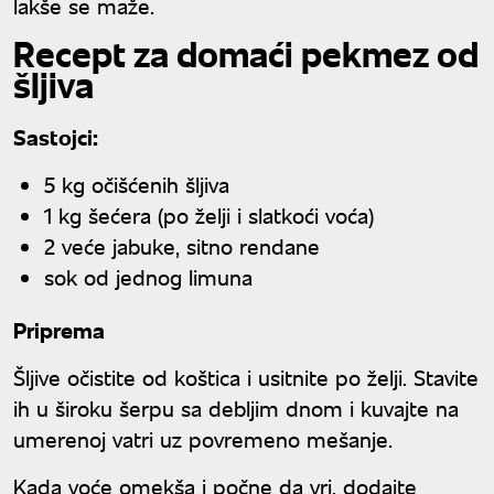
lakše se maže.
Recept za domaći pekmez od
šljiva
Sastojci:
5 kg očišćenih šljiva
1 kg šećera (po želji i slatkoći voća)
2 veće jabuke, sitno rendane
sok od jednog limuna
Priprema
Šljive očistite od koštica i usitnite po želji. Stavite
ih u široku šerpu sa debljim dnom i kuvajte na
umerenoj vatri uz povremeno mešanje.
Kada voće omekša i počne da vri, dodajte