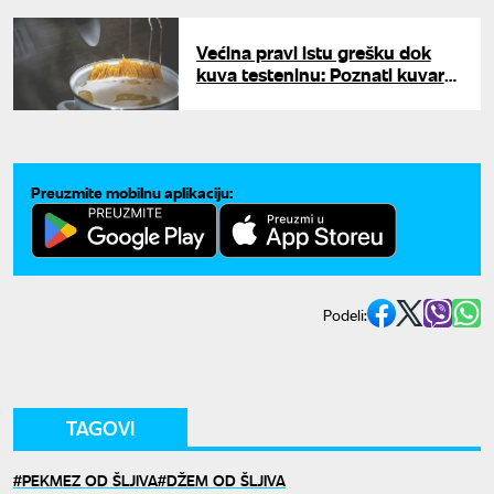
poh
Većina pravi istu grešku dok
kuva testeninu: Poznati kuvar
otkrio kada zapravo treba
dodati so
Preuzmite mobilnu aplikaciju:
Podeli:
TAGOVI
PEKMEZ OD ŠLJIVA
DŽEM OD ŠLJIVA