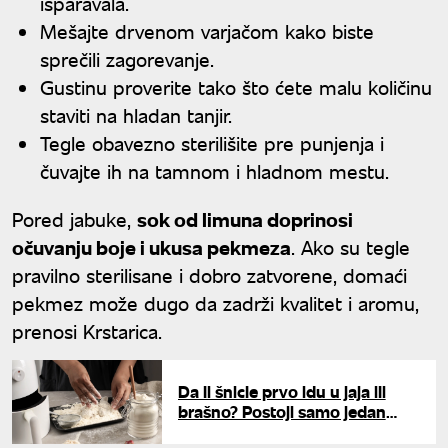
isparavala.
Mešajte drvenom varjačom kako biste
sprečili zagorevanje.
Gustinu proverite tako što ćete malu količinu
staviti na hladan tanjir.
Tegle obavezno sterilišite pre punjenja i
čuvajte ih na tamnom i hladnom mestu.
Pored jabuke,
sok od limuna doprinosi
očuvanju boje i ukusa pekmeza
. Ako su tegle
pravilno sterilisane i dobro zatvorene, domaći
pekmez može dugo da zadrži kvalitet i aromu,
prenosi Krstarica.
Da li šnicle prvo idu u jaja ili
brašno? Postoji samo jedan
pravilan redosled za savršen