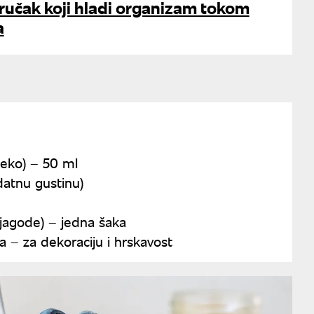
i ručak koji hladi organizam tokom
a
eko) – 50 ml
datnu gustinu)
 jagode) – jedna šaka
a – za dekoraciju i hrskavost