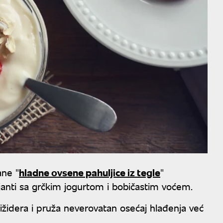
ane "
hladne ovsene pahuljice iz tegle
"
arijanti sa grčkim jogurtom i bobičastim voćem.
rižidera i pruža neverovatan osećaj hlađenja već