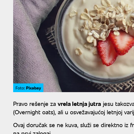
Pixabay
Foto:
Pravo rešenje za
vrela letnja jutra
jesu takozv
(Overnight oats), ali u osvežavajućoj letnjoj v
Ovaj doručak se ne kuva, služi se direktno iz f
na prvi zalogaj.