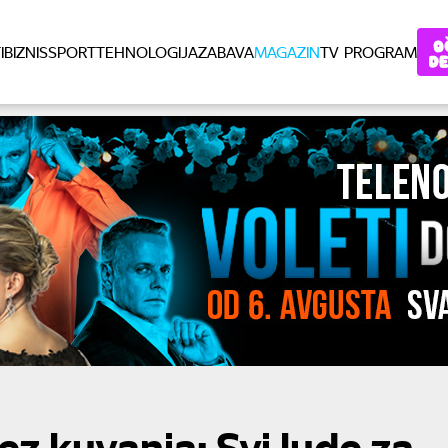
I
BIZNIS
SPORT
TEHNOLOGIJA
ZABAVA
MAGAZIN
TV PROGRAM
z kuvanja: Svi lude za