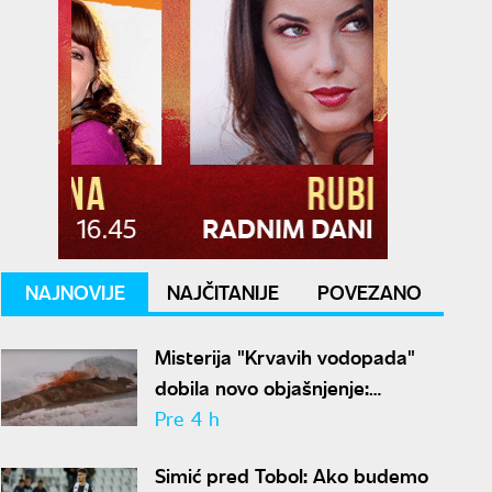
NAJNOVIJE
NAJČITANIJE
POVEZANO
Misterija "Krvavih vodopada"
dobila novo objašnjenje:
Otkriven drevni ekosistem na
Pre 4 h
Antarktiku
Simić pred Tobol: Ako budemo