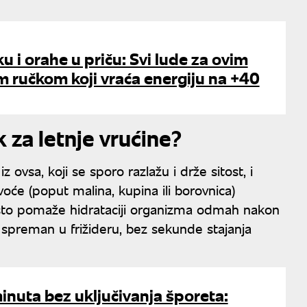
u i orahe u priču: Svi lude za ovim
 ručkom koji vraća energiju na +40
 za letnje vrućine?
z ovsa, koji se sporo razlažu i drže sitost, i
voće (poput malina, kupina ili borovnica)
 što pomaže hidrataciji organizma odmah nakon
spreman u frižideru, bez sekunde stajanja
inuta bez uključivanja šporeta: