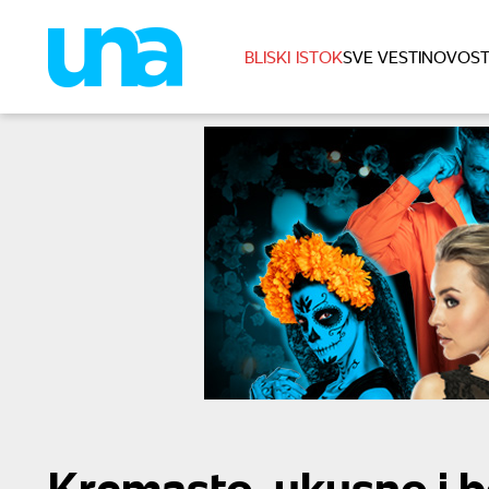
BLISKI ISTOK
SVE VESTI
NOVOST
Kremasto, ukusno i be