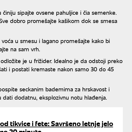
u činiju sipajte ovsene pahuljice i čia semenke.
. Sve dobro promešajte kašikom dok se smesa
g voća u smesu i lagano promešajte kako bi
ajte na sam vrh.
i odložite je u frižider. Idealno je da odstoji preko
ekšati i postati kremaste nakon samo 30 do 45
pospite seckanim bademima za hrskavost i
u dati dodatnu, eksplozivnu notu hlađenja.
 od tikvice i fete: Savršeno letnje jelo
mo 20 minuta