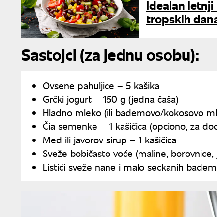
Idealan letnj
tropskih dan
Sastojci (za jednu osobu):
Ovsene pahuljice – 5 kašika
Grčki jogurt – 150 g (jedna čaša)
Hladno mleko (ili bademovo/kokosovo ml
Čia semenke – 1 kašičica (opciono, za do
Med ili javorov sirup – 1 kašičica
Sveže bobičasto voće (maline, borovnice,
Listići sveže nane i malo seckanih badem