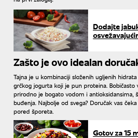
Dodajte jabuk
osvežavajućim
Zašto je ovo idealan doručak
Tajna je u kombinaciji složenih ugljenih hidrata i
grčkog jogurta koji je pun proteina. Bobičasto 
prirodno je bogato vodom i antioksidansima,
buđenja. Najbolje od svega? Doručak vas čeka 
pored šporeta.
Gotov za 15 m