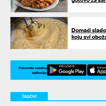
Domaći sladol
koju svi obož
Preuzmite mobilnu
aplikaciju:
TAGOVI