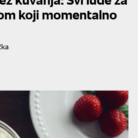
kom koji momentalno
čka