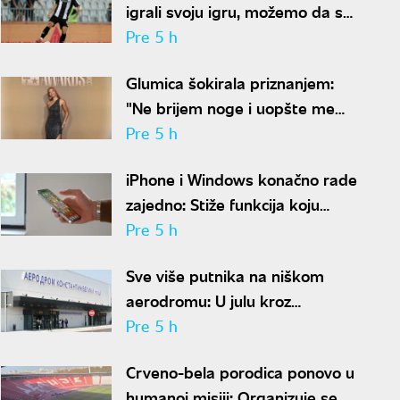
igrali svoju igru, možemo da se
nadamo najboljem
Pre 5 h
Glumica šokirala priznanjem:
"Ne brijem noge i uopšte me
nije sramota"
Pre 5 h
iPhone i Windows konačno rade
zajedno: Stiže funkcija koju
korisnici godinama čekaju
Pre 5 h
Sve više putnika na niškom
aerodromu: U julu kroz
"Konstantin Veliki" prošlo
Pre 5 h
gotovo 50.000 ljudi
Crveno-bela porodica ponovo u
humanoj misiji: Organizuje se