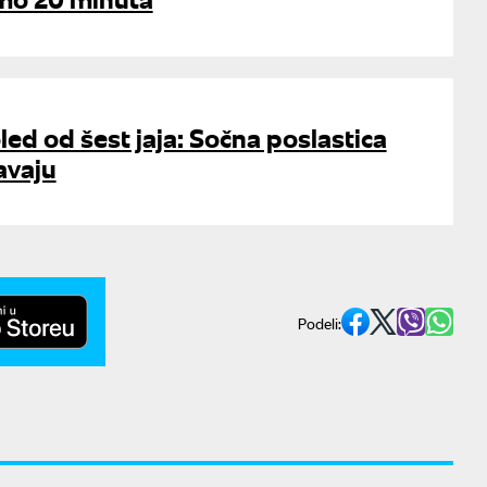
ed od šest jaja: Sočna poslastica
avaju
Podeli: