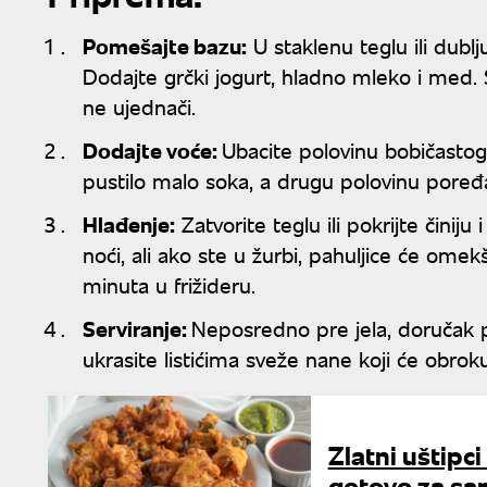
Pomešajte bazu:
U staklenu teglu ili dublj
Dodajte grčki jogurt, hladno mleko i med
ne ujednači.
Dodajte voće:
Ubacite polovinu bobičasto
pustilo malo soka, a drugu polovinu poređ
Hlađenje:
Zatvorite teglu ili pokrijte činiju 
noći, ali ako ste u žurbi, pahuljice će om
minuta u frižideru.
Serviranje:
Neposredno pre jela, doručak 
ukrasite listićima sveže nane koji će obrok
Zlatni uštipci
gotovo za sa