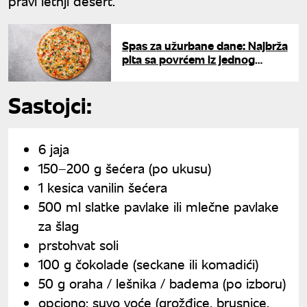
pravi letnji desert.
Spas za užurbane dane: Najbrža
pita sa povrćem iz jednog
tiganja – zdrava, lagana i
preukusna
Sastojci:
6 jaja
150–200 g šećera (po ukusu)
1 kesica vanilin šećera
500 ml slatke pavlake ili mlečne pavlake
za šlag
prstohvat soli
100 g čokolade (seckane ili komadići)
50 g oraha / lešnika / badema (po izboru)
opciono: suvo voće (grožđice, brusnice,