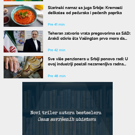
Starinski namaz sa juga Srbije: Kremasti
delikates od pečuraka i pečenih paprika
Pre 41 min
Teheran zatvorio vrata pregovorima sa SAD:
Arakči otkrio šta Vašington prvo mora da
uradi
Pre 42 min
Sve više penzionera u Srbiji ponovo radi: U
ovoj industriji postali nezamenljiva radna
snaga
Pre 48 min