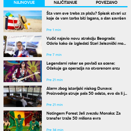
NAJNOVIJE
NAJČITANIJE
POVEZANO
Šta vam sve treba za plažu? Spisak stvari uz
koje će vam torba biti lagana, a dan savršen
Pre 1 min
Vučić najavio novu atrakciju Beograda:
Otkrio kako će izgledati Stari železnički most
i kada će biti gotov
Pre 7 min
Legendarni roker se povlači sa scene:
Očekuje ga operacija na otvorenom srcu
Pre 21 min
Alarm zbog istorijski niskog Dunava:
Proizvodnja struje pala 50 odsto, evo da li je
snabdevanje ugroženo
Pre 21 min
Notingem Forest želi zvezdu Monaka: Za
transfer traže 50 miliona evra
Pre 34 min