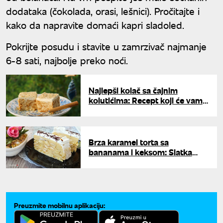
dodataka (čokolada, orasi, lešnici). Pročitajte i
kako da napravite domaći kapri sladoled.
Pokrijte posudu i stavite u zamrzivač najmanje
6-8 sati, najbolje preko noći.
Najlepši kolač sa čajnim
kolutićima: Recept koji će vam
tražiti svi koji ga probaju
Brza karamel torta sa
bananama i keksom: Slatka
čarolija bez pečenja
Preuzmite mobilnu aplikaciju: