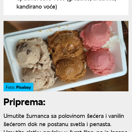
kandirano voće)
Pixabay
Foto:
Priprema:
Umutite žumanca sa polovinom šećera i vanilin
šećerom dok ne postanu svetla i penasta.
Umutite slatku pavlaku u čvrst šlag, pa je lagano