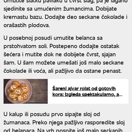
sjedinite sa umućenim žumancima. Dobijate
kremastu bazu. Dodajte deo seckane čokolade i
orašastih plodova.
U posebnoj posudi umutite belanca sa
prstohvatom soli. Postepeno dodajte ostatak
šećera i mutite dok ne dobijete čvrst, sjajan
šam. U šam možete umešati još malo seckane
čokolade ili voća, ali pažljivo da ostane penast.
Šareni ajvar rolat od gotovih
kora: Izgleda spektakularno, a
uspeva svima
U kalup ili posudu prvo sipajte sloj od
žumanaca. Preko njega pažljivo rasporedite sloj
od belanaca. Na vrh pospite još malo seckanih