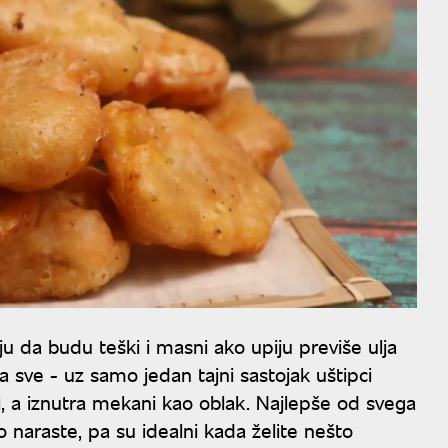
ju da budu teški i masni ako upiju previše ulja
ja sve - uz samo jedan tajni sastojak uštipci
vi, a iznutra mekani kao oblak. Najlepše od svega
o naraste, pa su idealni kada želite nešto