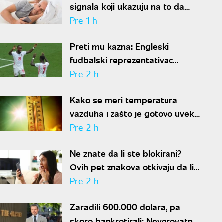
signala koji ukazuju na to da
partner krije aferu
Pre 1 h
Preti mu kazna: Engleski
fudbalski reprezentativac
optužen za napad u noćnom
Pre 2 h
klubu
Kako se meri temperatura
vazduha i zašto je gotovo uvek
niža od one koju pokazuju naši
Pre 2 h
termometri
Ne znate da li ste blokirani?
Ovih pet znakova otkivaju da li
se nalazite na nečijoj "crnoj listi"
Pre 2 h
Zaradili 600.000 dolara, pa
skoro bankrotirali: Neverovatna