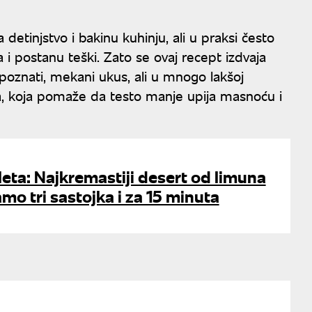
 detinjstvo i bakinu kuhinju, ali u praksi često
 i postanu teški. Zato se ovaj recept izdvaja
j poznati, mekani ukus, ali u mnogo lakšoj
ohola, koja pomaže da testo manje upija masnoću i
 leta: Najkremastiji desert od limuna
amo tri sastojka i za 15 minuta