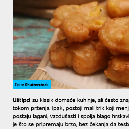
Shutterstock
Foto:
Uštipci
su klasik domaće kuhinje, ali često zna
tokom prženja. Ipak, postoji mali trik koji men
postaju lagani, vazdušasti i spolja blago hrska
je što se pripremaju brzo, bez čekanja da test