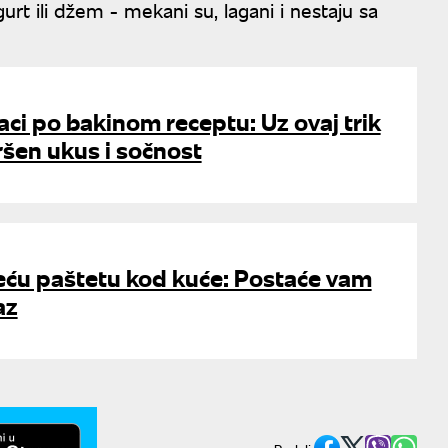
ogurt ili džem - mekani su, lagani i nestaju sa
ci po bakinom receptu: Uz ovaj trik
šen ukus i sočnost
leću paštetu kod kuće: Postaće vam
az