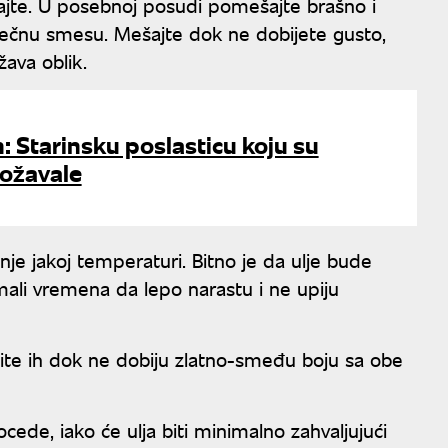
jte. U posebnoj posudi pomešajte brašno i
tečnu smesu. Mešajte dok ne dobijete gusto,
žava oblik.
: Starinsku poslasticu koju su
božavale
dnje jakoj temperaturi. Bitno je da ulje bude
 imali vremena da lepo narastu i ne upiju
žite ih dok ne dobiju zlatno-smeđu boju sa obe
cede, iako će ulja biti minimalno zahvaljujući