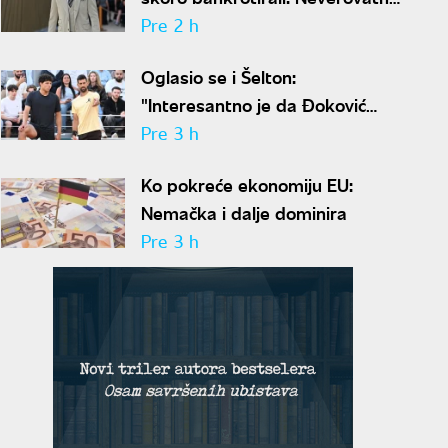
ispovest Meta Dejmona o paklu
Pre 2 h
kroz koji je prošao
Oglasio se i Šelton:
"Interesantno je da Đoković
predlaže skraćenje mečeva..."
Pre 3 h
Ko pokreće ekonomiju EU:
Nemačka i dalje dominira
Pre 3 h