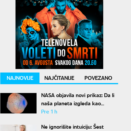
NAJNOVIJE
NAJČITANIJE
POVEZANO
NASA objavila novi prikaz: Da li
naša planeta izgleda kao
krompir ili kao plavi kliker?
Pre 1 h
Ne ignorišite intuiciju: Šest