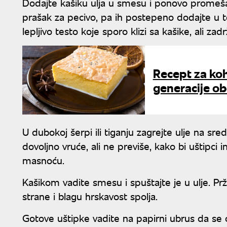
Dodajte kašiku ulja u smesu i ponovo promeša
prašak za pecivo, pa ih postepeno dodajte u 
lepljivo testo koje sporo klizi sa kašike, ali zadr
Recept za koh
generacije o
U dubokoj šerpi ili tiganju zagrejte ulje na sre
dovoljno vruće, ali ne previše, kako bi uštipci
masnoću.
Kašikom vadite smesu i spuštajte je u ulje. Pr
strane i blagu hrskavost spolja.
Gotove uštipke vadite na papirni ubrus da se o