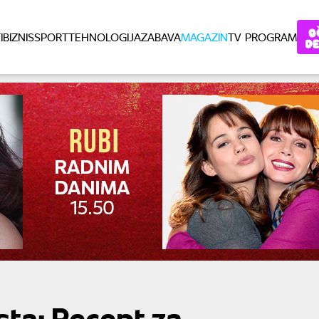
I
BIZNIS
SPORT
TEHNOLOGIJA
ZABAVA
MAGAZIN
TV PROGRAM
sta: Recept za