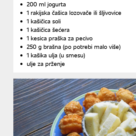
200 ml jogurta
1 rakijska čašica lozovače ili šljivovice
1 kašičica soli
1 kašičica šećera
1 kesica praška za pecivo
250 g brašna (po potrebi malo više)
1 kašika ulja (u smesu)
ulje za prženje