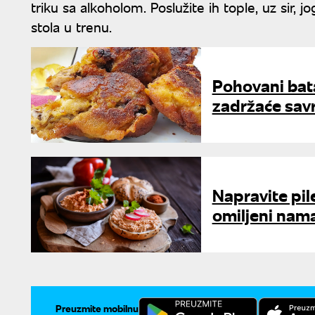
triku sa alkoholom. Poslužite ih tople, uz sir, j
stola u trenu.
Pohovani bata
zadržaće savr
Napravite pi
omiljeni nam
Preuzmite mobilnu