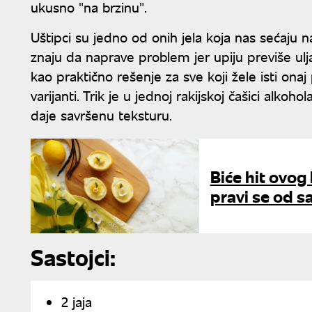
ukusno "na brzinu".
Uštipci su jedno od onih jela koja nas sećaju na
znaju da naprave problem jer upiju previše ulja
kao praktično rešenje za sve koji žele isti ona
varijanti. Trik je u jednoj rakijskoj čašici alk
daje savršenu teksturu.
Biće hit ovog
pravi se od s
Sastojci:
2 jaja