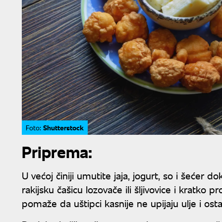
Shutterstock
Foto:
Priprema:
U većoj činiji umutite jaja, jogurt, so i šećer 
rakijsku čašicu lozovače ili šljivovice i kratko p
pomaže da uštipci kasnije ne upijaju ulje i osta