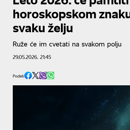
horoskopskom znaku 
svaku želju
Ruže će im cvetati na svakom polju
29.05.2026. 21:45
Podeli: