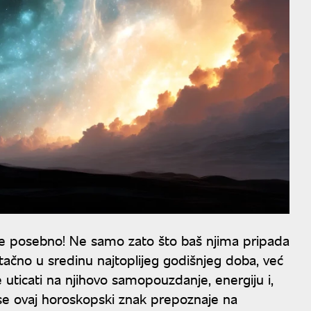
iće posebno! Ne samo zato što baš njima pripada
 tačno u sredinu najtoplijeg godišnjeg doba, već
 uticati na njihovo samopouzdanje, energiju i,
 se ovaj horoskopski znak prepoznaje na