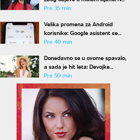
ove reči zaove morala je da
Pre 35 min
odgovori
Velika promena za Android
korisnike: Google asistent se
gasi, poznat tačan datum
Pre 40 min
Donedavno se u ovome spavalo,
a sada je hit leta: Devojke
masovno kupuju komad koji su
Pre 50 min
nekada krile ispod odeće