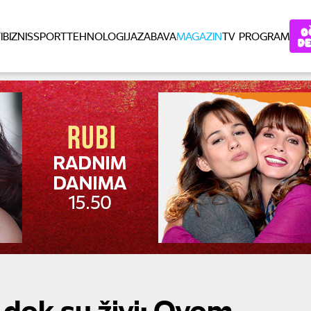
I
BIZNIS
SPORT
TEHNOLOGIJA
ZABAVA
MAGAZIN
TV PROGRAM
 dok su živi: Ovom