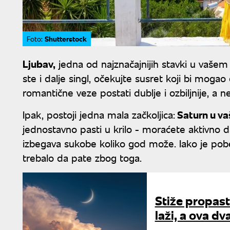
Shutterstock
Foto:
Ljubav,
jedna od najznačajnijih stavki u vašem
ste i dalje singl, očekujte susret koji bi mogao
romantične veze postati dublje i ozbiljnije, a n
Ipak, postoji jedna mala začkoljica:
Saturn u va
jednostavno pasti u krilo - moraćete aktivno da
izbegava sukobe koliko god može. Iako je pob
trebalo da pate zbog toga.
Stiže propast
laži, a ova dv