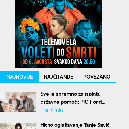
NAJNOVIJE
NAJČITANIJE
POVEZANO
Sve je spremno za isplatu
državne pomoći: PIO Fond
saopštio kada penzioneri
Pre 7 min
dobijaju novac
Hitno oglašavanje Tanje Savić