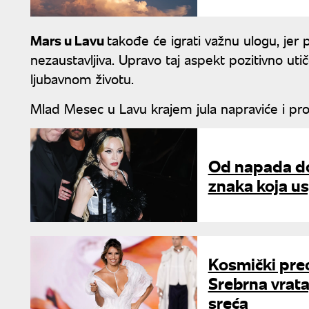
Mars u Lavu
takođe će igrati važnu ulogu, jer 
nezaustavljiva. Upravo taj aspekt pozitivno uti
ljubavnom životu.
Mlad Mesec u Lavu krajem jula napraviće i pr
Od napada do 
znaka koja u
Kosmički preo
Srebrna vrata
sreća