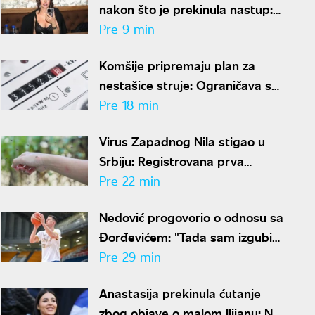
nakon što je prekinula nastup:
"Mnogo znači"
Pre 9 min
Komšije pripremaju plan za
nestašice struje: Ograničava se
potrošnja električne energije
Pre 18 min
Virus Zapadnog Nila stigao u
Srbiju: Registrovana prva
obolevanja, lekari izdali hitan
Pre 22 min
spisak mera zaštite
Nedović progovorio o odnosu sa
Đorđevićem: "Tada sam izgubio
njegovo poverenje zauvek"
Pre 29 min
Anastasija prekinula ćutanje
zbog objave o malom Ilijanu: Na