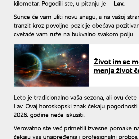
kilometar. Pogodili ste, u pitanju je –
Lav.
Sunce će vam uliti novu snagu, a na vašoj strani 
tranzit kroz povoljne pozicije obećava pozitiva
cvetaće vam ruže na bukvalno svakom polju.
Život im se m
menja život č
Leto je tradicionalno vaša sezona, ali ovu ćet
Lav. Ovaj horoskopski znak čekaju pogodnosti
2026. godine neće iskusiti.
Verovatno ste već primetili izvesne pomake na
čekaju vas unapređenja i profesionalni proboji,