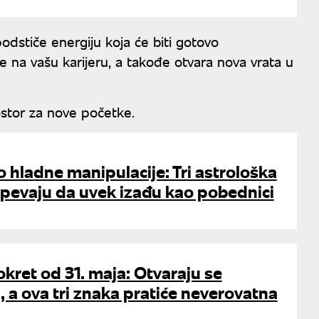
podstiče energiju koja će biti gotovo
če na vašu karijeru, a takođe otvara nova vrata u
ostor za nove početke.
hladne manipulacije: Tri astrološka
spevaju da uvek izađu kao pobednici
kret od 31. maja: Otvaraju se
, a ova tri znaka pratiće neverovatna