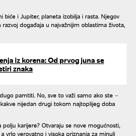
biće i Jupiter, planeta izobilja i rasta. Njegov
n razvoj događaja u najvažnijim oblastima života,
enja iz korena: Od prvog juna se
etiri znaka
e dugo pamtiti. No, sve to važi samo ako ste –
 kakve nijedan drugi tokom najtoplijeg doba
 polju karijere? Otvaraju se nove mogućnosti,
 a vrlo verovatno i visoka priznanja za minuli