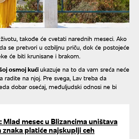
 životu, takođe će cvetati narednih meseci. Ako
 da se pretvori u ozbiljnu priču, dok će postojeće
eke će biti krunisane i brakom.
šoj osmoj kući
ukazuje na to da vam sreća neće
 radite na njoj. Pre svega, Lav treba da
eda dobar osećaj, međuljudski odnosi ne bi
: Mlad mesec u Blizancima uništava
a znaka platiće najskuplji ceh