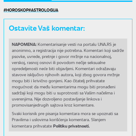
HOROSKOP
ASTROLOGIJA
Ostavite Vaš komentar:
NAPOMENA:
Komentarisanje vesti na portalu UNA.RS je
anonimno, a registracija nije potrebna. Komentari koji sadrže
psovke, uvrede, pretnje i govor mržnje na nacionalnoj,
verskoj, rasnoj osnovi ili povodom nečije seksualne
opredeljenosti neće biti objavljeni. Komentari odražavaju
stavove isključivo njihovih autora, koji zbog govora mržnje
mogu biti i krivično gonjeni. Kao čitatelj prihvatate
mogućnost da među komentarima mogu biti pronađeni
sadržaji koji mogu biti u suprotnosti sa Vašim načelima i
uverenjima. Nije dozvoljeno postavljanje linkova i
promovisanjedrugih sajtova kroz komentare.
Svaki korisnik pre pisanja komentara mora se upoznati sa
Pravilima i uslovima korišćenja komentara. Slanjem
Politiku privatnosti.
komentara prihvatate