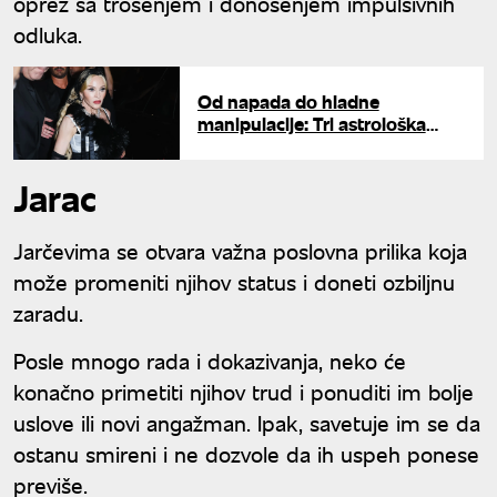
oprez sa trošenjem i donošenjem impulsivnih
odluka.
Od napada do hladne
manipulacije: Tri astrološka
znaka koja uspevaju da uvek
izađu kao pobednici
Jarac
Jarčevima se otvara važna poslovna prilika koja
može promeniti njihov status i doneti ozbiljnu
zaradu.
Posle mnogo rada i dokazivanja, neko će
konačno primetiti njihov trud i ponuditi im bolje
uslove ili novi angažman. Ipak, savetuje im se da
ostanu smireni i ne dozvole da ih uspeh ponese
previše.