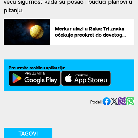
veću sigurnost kada su posao i budući planovi u
pitanju.
Merkur ulazi u Raka: Tri znaka
očekuje preokret do devetog
avgusta
Preuzmite mobilnu aplikaciju:
Podeli:
TAGOVI