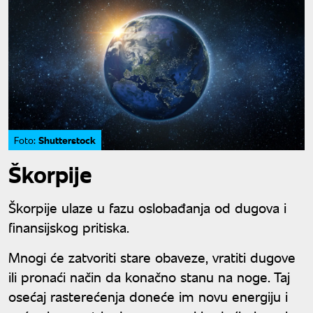
Shutterstock
Foto:
Škorpije
Škorpije ulaze u fazu oslobađanja od dugova i
finansijskog pritiska.
Mnogi će zatvoriti stare obaveze, vratiti dugove
ili pronaći način da konačno stanu na noge. Taj
osećaj rasterećenja doneće im novu energiju i