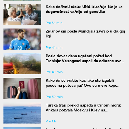
Kako doživeti stotu: UNA istražuje šta je za
dugovečnost važnije od genetike
Pre 34 min
Zidanov sin posle Mundijala završio u drugoj
ligi
Pre 44 min
Posle devet dana ugašeni požari kod
Trebinja: Vatrogasci uspeli da odbrane sve
kuće
Pre 49 min
Kako da se vratite kući ako ste izgubili
pasoš na putovanju? Ovo su mere koje
treba odmah da preduzmete
Pre 59 min
Turska traži prekid napada u Crnom moru:
Ankara pozvala Moskvu i Kijev na
moratorijum
Pre 1 h