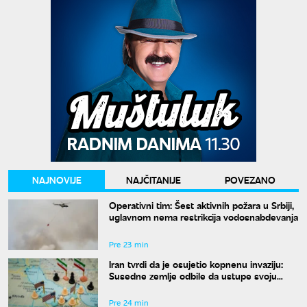
NAJNOVIJE
NAJČITANIJE
POVEZANO
Operativni tim: Šest aktivnih požara u Srbiji,
uglavnom nema restrikcija vodosnabdevanja
Pre 23 min
Iran tvrdi da je osujetio kopnenu invaziju:
Susedne zemlje odbile da ustupe svoju
teritoriju
Pre 24 min