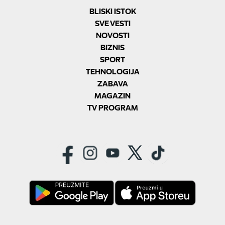
BLISKI ISTOK
SVE VESTI
NOVOSTI
BIZNIS
SPORT
TEHNOLOGIJA
ZABAVA
MAGAZIN
TV PROGRAM