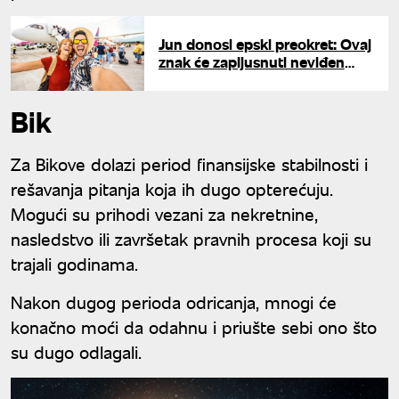
Jun donosi epski preokret: Ovaj
znak će zapljusnuti neviđen
talas sreće
Bik
Za Bikove dolazi period finansijske stabilnosti i
rešavanja pitanja koja ih dugo opterećuju.
Mogući su prihodi vezani za nekretnine,
nasledstvo ili završetak pravnih procesa koji su
trajali godinama.
Nakon dugog perioda odricanja, mnogi će
konačno moći da odahnu i priušte sebi ono što
su dugo odlagali.