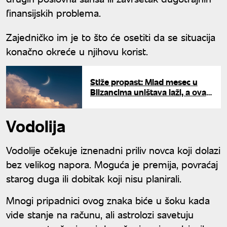
finansijskih problema.
Zajedničko im je to što će osetiti da se situacija
konačno okreće u njihovu korist.
Stiže propast: Mlad mesec u
Blizancima uništava laži, a ova
dva znaka platiće najskuplji ceh
Vodolija
Vodolije očekuje iznenadni priliv novca koji dolazi
bez velikog napora. Moguća je premija, povraćaj
starog duga ili dobitak koji nisu planirali.
Mnogi pripadnici ovog znaka biće u šoku kada
vide stanje na računu, ali astrolozi savetuju