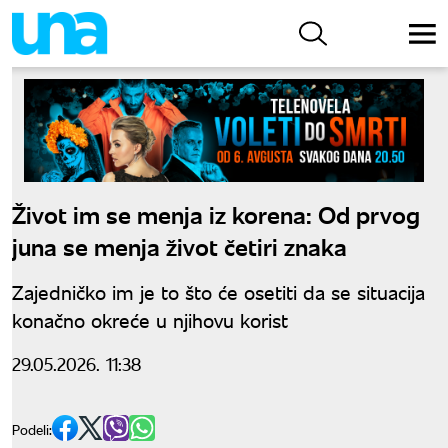
Život im se menja iz korena: Od prvog
juna se menja život četiri znaka
Zajedničko im je to što će osetiti da se situacija
konačno okreće u njihovu korist
29.05.2026. 11:38
Podeli: