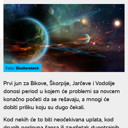
Shutterstock
Foto:
Prvi jun za Bikove, Škorpije, Jarčeve i Vodolije
donosi period u kojem će problemi sa novcem
konačno početi da se rešavaju, a mnogi će
dobiti priliku koju su dugo čekali.
Kod nekih će to biti neočekivana uplata, kod
drugih poslovna šansa ili završetak dugotrajnih