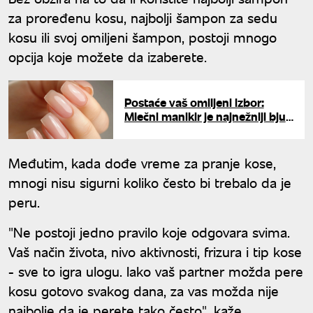
za proređenu kosu, najbolji šampon za sedu
kosu ili svoj omiljeni šampon, postoji mnogo
opcija koje možete da izaberete.
Postaće vaš omiljeni izbor:
Mlečni manikir je najnežniji bjuti
trend ovog leta
Međutim, kada dođe vreme za pranje kose,
mnogi nisu sigurni koliko često bi trebalo da je
peru.
"Ne postoji jedno pravilo koje odgovara svima.
Vaš način života, nivo aktivnosti, frizura i tip kose
- sve to igra ulogu. Iako vaš partner možda pere
kosu gotovo svakog dana, za vas možda nije
najbolje da je perete tako često", kaže