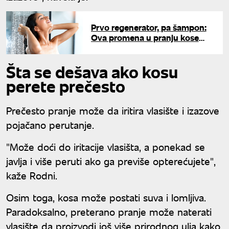
Prvo regenerator, pa šampon:
Ova promena u pranju kose
daje neverovatne rezultate, ali
samo ako je radite ovako
Šta se dešava ako kosu
perete prečesto
Prečesto pranje može da iritira vlasište i izazove
pojačano perutanje.
"Može doći do iritacije vlasišta, a ponekad se
javlja i više peruti ako ga previše opterećujete",
kaže Rodni.
Osim toga, kosa može postati suva i lomljiva.
Paradoksalno, preterano pranje može naterati
vlasište da proizvodi još više prirodnog ulja kako