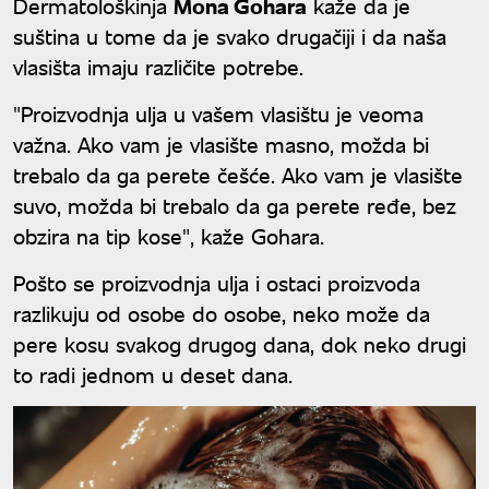
Dermatološkinja
Mona Gohara
kaže da je
suština u tome da je svako drugačiji i da naša
vlasišta imaju različite potrebe.
"Proizvodnja ulja u vašem vlasištu je veoma
važna. Ako vam je vlasište masno, možda bi
trebalo da ga perete češće. Ako vam je vlasište
suvo, možda bi trebalo da ga perete ređe, bez
obzira na tip kose", kaže Gohara.
Pošto se proizvodnja ulja i ostaci proizvoda
razlikuju od osobe do osobe, neko može da
pere kosu svakog drugog dana, dok neko drugi
to radi jednom u deset dana.