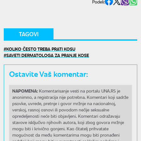
Podeli:
TAGOVI
KOLIKO ČESTO TREBA PRATI KOSU
SAVETI DERMATOLOGA ZA PRANJE KOSE
Ostavite Vaš komentar:
NAPOMENA:
Komentarisanje vesti na portalu UNA.RS je
anonimno, a registracija nije potrebna. Komentari koji sadrže
psovke, uvrede, pretnje i govor mržnje na nacionalnoj,
verskoj, rasnoj osnovi ili povodom nečije seksualne
opredeljenosti neće biti objavljeni. Komentari odražavaju
stavove isključivo njihovih autora, koji zbog govora mržnje
mogu biti i krivično gonjeni. Kao čitatelj prihvatate
mogućnost da među komentarima mogu biti pronađeni