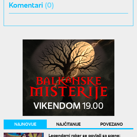
Komentari
(0)
NAJNOVIJE
NAJČITANIJE
POVEZANO
Legendarni roker se povlači sa scene: