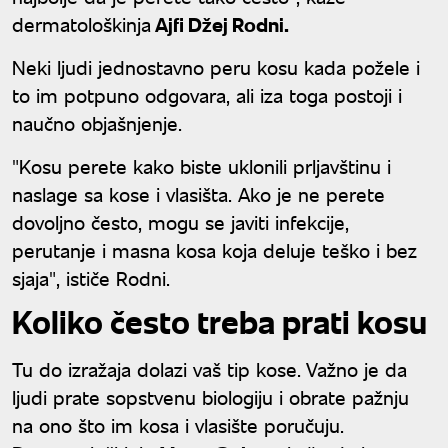
dermatološkinja
Ajfi Džej Rodni.
Neki ljudi jednostavno peru kosu kada požele i
to im potpuno odgovara, ali iza toga postoji i
naučno objašnjenje.
"Kosu perete kako biste uklonili prljavštinu i
naslage sa kose i vlasišta. Ako je ne perete
dovoljno često, mogu se javiti infekcije,
perutanje i masna kosa koja deluje teško i bez
sjaja", ističe Rodni.
Koliko često treba prati kosu
Tu do izražaja dolazi vaš tip kose. Važno je da
ljudi prate sopstvenu biologiju i obrate pažnju
na ono što im kosa i vlasište poručuju.