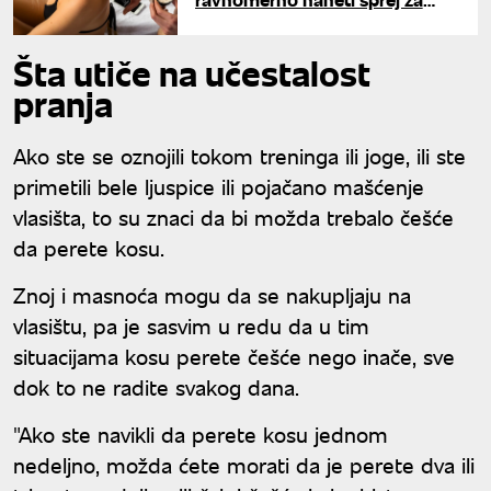
sunčanje i izbeći bolne
opekotine
Šta utiče na učestalost
pranja
Ako ste se oznojili tokom treninga ili joge, ili ste
primetili bele ljuspice ili pojačano mašćenje
vlasišta, to su znaci da bi možda trebalo češće
da perete kosu.
Znoj i masnoća mogu da se nakupljaju na
vlasištu, pa je sasvim u redu da u tim
situacijama kosu perete češće nego inače, sve
dok to ne radite svakog dana.
"Ako ste navikli da perete kosu jednom
nedeljno, možda ćete morati da je perete dva ili