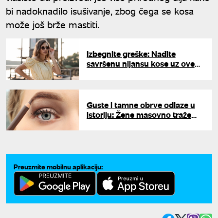
bi nadoknadilo isušivanje, zbog čega se kosa
može još brže mastiti.
Izbegnite greške: Nađite
savršenu nijansu kose uz ove
trikove
Guste i tamne obrve odlaze u
istoriju: Žene masovno traže
suprotnost, a ovo je glavni bjuti
trend u 2026. godini
Preuzmite mobilnu aplikaciju: