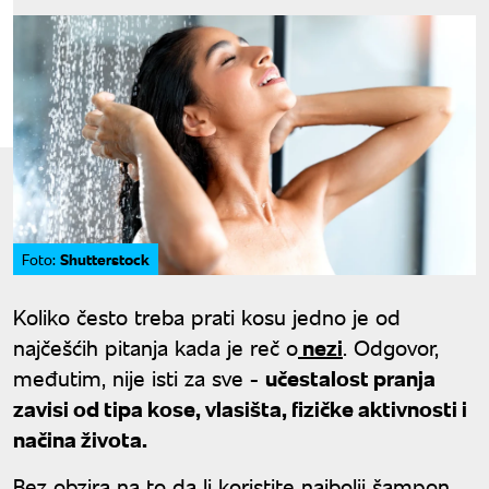
Shutterstock
Foto:
Koliko često treba prati kosu jedno je od
najčešćih pitanja kada je reč o
nezi
. Odgovor,
međutim, nije isti za sve -
učestalost pranja
zavisi od tipa kose, vlasišta, fizičke aktivnosti i
načina života.
Bez obzira na to da li koristite najbolji šampon