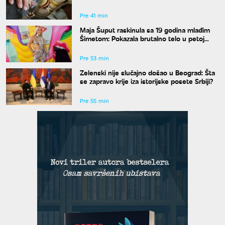
snaga
Pre 41 min
Maja Šuput raskinula sa 19 godina mlađim
Šimetom: Pokazala brutalno telo u petoj
deceniji
Pre 53 min
Zelenski nije slučajno došao u Beograd: Šta
se zapravo krije iza istorijske posete Srbiji?
Pre 55 min