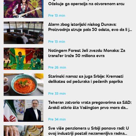
Očekuje ga operacija na otvorenom srcu
Pre 13 min
Alarm zbog istorijski niskog Dunava:
Proizvodnja struje pala 50 odsto, evo da li je
snabdevanje ugroženo
Pre 13 min
Notingem Forest želi zvezdu Monaka: Za
transfer traže 50 miliona evra
Pre 26 min
Starinski namaz sa juga Srbije: Kremasti
delikates od pečuraka i pečenih paprika
Pre 33 min
Teheran zatvorio vrata pregovorima sa SAD:
Arakči otkrio šta Vašington prvo mora da
uradi
Pre 34 min
Sve više penzionera u Srbiji ponovo radi: U
ovoj industriji postali nezamenljiva radna