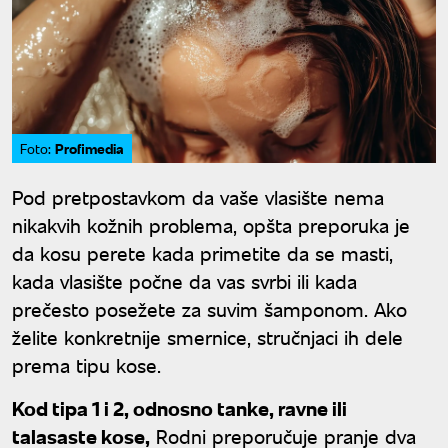
Profimedia
Foto:
Pod pretpostavkom da vaše vlasište nema
nikakvih kožnih problema, opšta preporuka je
da kosu perete kada primetite da se masti,
kada vlasište počne da vas svrbi ili kada
prečesto posežete za suvim šamponom. Ako
želite konkretnije smernice, stručnjaci ih dele
prema tipu kose.
Kod tipa 1 i 2, odnosno tanke, ravne ili
talasaste kose,
Rodni preporučuje pranje dva