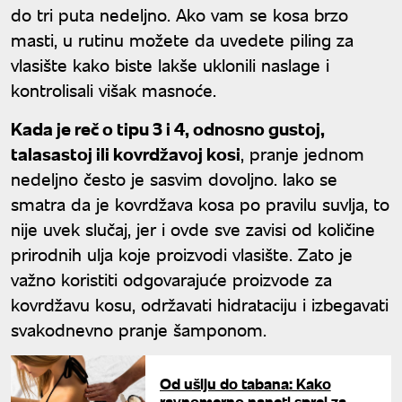
do tri puta nedeljno. Ako vam se kosa brzo
masti, u rutinu možete da uvedete piling za
vlasište kako biste lakše uklonili naslage i
kontrolisali višak masnoće.
Kada je reč o tipu 3 i 4, odnosno gustoj,
talasastoj ili kovrdžavoj kosi
, pranje jednom
nedeljno često je sasvim dovoljno. Iako se
smatra da je kovrdžava kosa po pravilu suvlja, to
nije uvek slučaj, jer i ovde sve zavisi od količine
prirodnih ulja koje proizvodi vlasište. Zato je
važno koristiti odgovarajuće proizvode za
kovrdžavu kosu, održavati hidrataciju i izbegavati
svakodnevno pranje šamponom.
Od ušiju do tabana: Kako
ravnomerno naneti sprej za