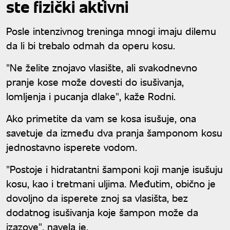
ste fizički aktivni
Posle intenzivnog treninga mnogi imaju dilemu
da li bi trebalo odmah da operu kosu.
"Ne želite znojavo vlasište, ali svakodnevno
pranje kose može dovesti do isušivanja,
lomljenja i pucanja dlake", kaže Rodni.
Ako primetite da vam se kosa isušuje, ona
savetuje da između dva pranja šamponom kosu
jednostavno isperete vodom.
"Postoje i hidratantni šamponi koji manje isušuju
kosu, kao i tretmani uljima. Međutim, obično je
dovoljno da isperete znoj sa vlasišta, bez
dodatnog isušivanja koje šampon može da
izazove", navela je.