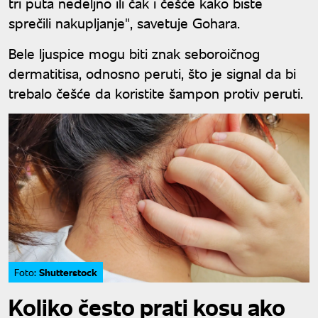
tri puta nedeljno ili čak i češće kako biste
sprečili nakupljanje", savetuje Gohara.
Bele ljuspice mogu biti znak seboroičnog
dermatitisa, odnosno peruti, što je signal da bi
trebalo češće da koristite šampon protiv peruti.
Shutterstock
Foto:
Koliko često prati kosu ako