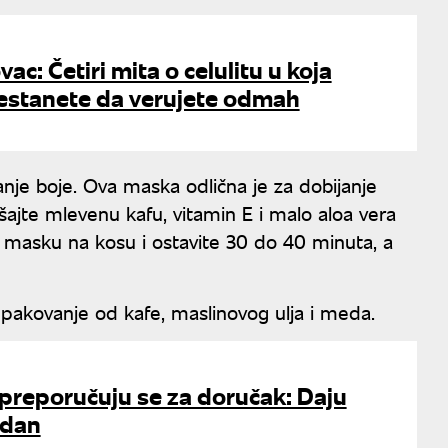
ac: Četiri mita o celulitu u koja
estanete da verujete odmah
nje boje. Ova maska odlična je za dobijanje
ajte mlevenu kafu, vitamin E i malo aloa vera
u masku na kosu i ostavite 30 do 40 minuta, a
te pakovanje od kafe, maslinovog ulja i meda.
 preporučuju se za doručak: Daju
 dan