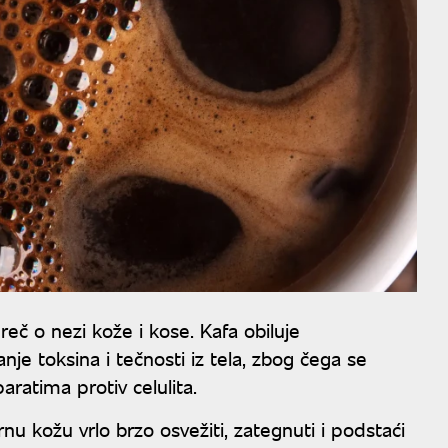
eč o nezi kože i kose. Kafa obiluje
nje toksina i tečnosti iz tela, zbog čega se
aratima protiv celulita.
nu kožu vrlo brzo osvežiti, zategnuti i podstaći