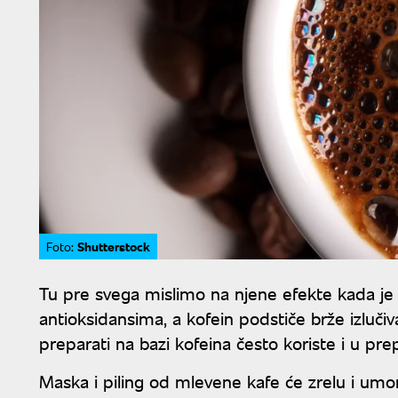
Shutterstock
Foto:
Tu pre svega mislimo na njene efekte kada je r
antioksidansima, a kofein podstiče brže izlučiva
preparati na bazi kofeina često koriste i u prep
Maska i piling od mlevene kafe će zrelu i umor