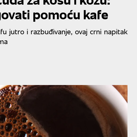
ovati pomoću kafe
u jutro i razbuđivanje, ovaj crni napitak
ama