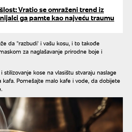
šlost: Vratio se omraženi trend iz
nijalci ga pamte kao najveću traumu
e da "razbudi' i vašu kosu, i to takođe
maskom za naglašavanje prirodne boje i
 stilizovanje kose na vlasištu stvaraju naslage
a kafa. Pomešajte malo kafe i vode, da dobijete
.