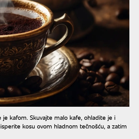
te je kafom. Skuvajte malo kafe, ohladite je i
ja isperite kosu ovom hladnom tečnošću, a zatim