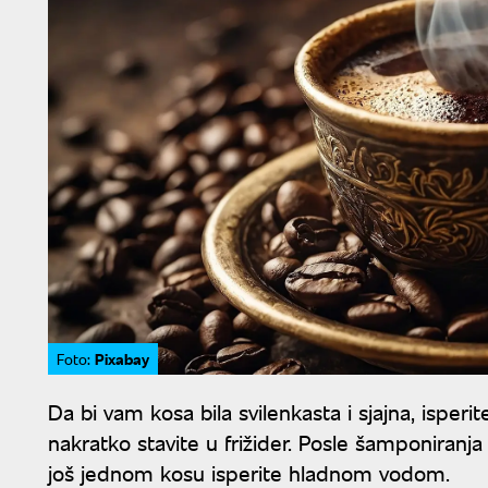
Pixabay
Foto:
Da bi vam kosa bila svilenkasta i sjajna, isperi
nakratko stavite u frižider. Posle šamponiran
još jednom kosu isperite hladnom vodom.