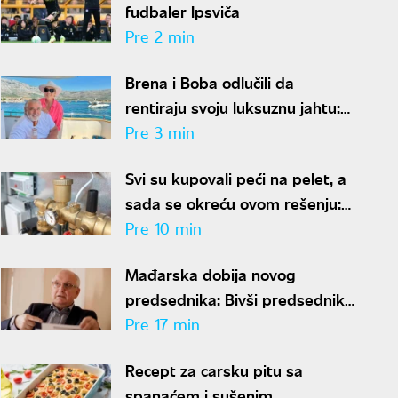
fudbaler Ipsviča
Pre 2 min
Brena i Boba odlučili da
rentiraju svoju luksuznu jahtu:
Od cene po sezoni zavrteće
Pre 3 min
vam se u glavi
Svi su kupovali peći na pelet, a
sada se okreću ovom rešenju:
Nema pepela ni svakodnevnog
Pre 10 min
loženja
Mađarska dobija novog
predsednika: Bivši predsednik
vrhovnog suda predložen za
Pre 17 min
funkciju
Recept za carsku pitu sa
spanaćem i sušenim