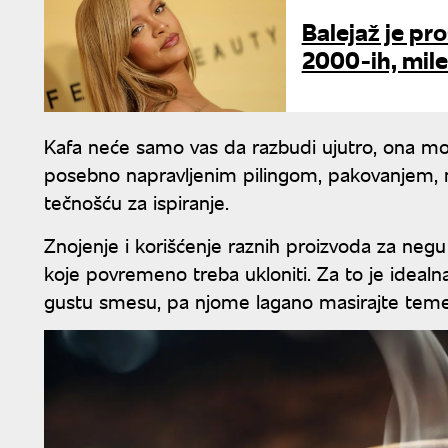
Balejaž je pro
2000-ih, mile
Kafa neće samo vas da razbudi ujutro, ona mož
posebno napravljenim pilingom, pakovanjem, 
tečnošću za ispiranje.
Znojenje i korišćenje raznih proizvoda za negu i
koje povremeno treba ukloniti. Za to je idealn
gustu smesu, pa njome lagano masirajte teme