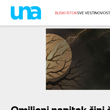
BLISKI ISTOK
SVE VESTI
NOVOST
Omiljeni napitak čini 