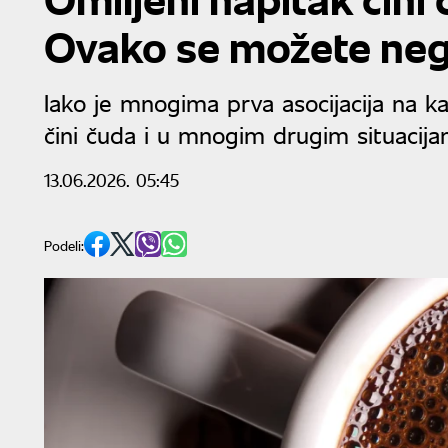
Ovako se možete neg
Iako je mnogima prva asocijacija na kaf
čini čuda i u mnogim drugim situacij
13.06.2026. 05:45
Podeli: