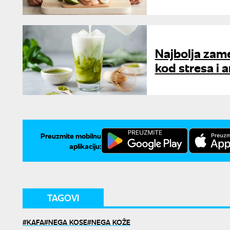
Najbolja zam
kod stresa i 
Preuzmite mobilnu
aplikaciju:
TAGOVI
KAFA
NEGA KOSE
NEGA KOŽE