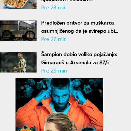
paradajzom: Doručak ili večera -
Pre 23 min
svejedno je
Predložen pritvor za muškarca
osumnjičenog da je svirepo ubio
majku na Novom Beogradu
Pre 27 min
Šampion dobio veliko pojačanje:
Gimaraeš u Arsenalu za 87,5
miliona evra
Pre 29 min