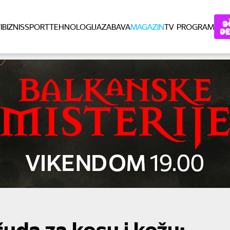
I
BIZNIS
SPORT
TEHNOLOGIJA
ZABAVA
MAGAZIN
TV PROGRAM
čuda za kosu i kožu: