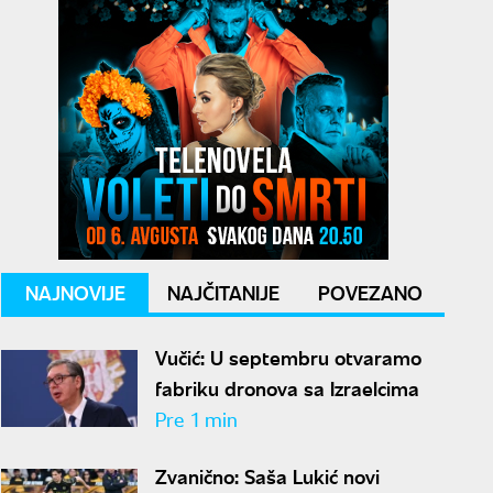
NAJNOVIJE
NAJČITANIJE
POVEZANO
Vučić: U septembru otvaramo
fabriku dronova sa Izraelcima
Pre 1 min
Zvanično: Saša Lukić novi