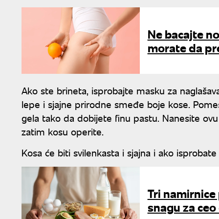
Ne bacajte nov
morate da pr
Ako ste brineta, isprobajte masku za naglašava
lepe i sjajne prirodne smeđe boje kose. Pomeš
gela tako da dobijete finu pastu. Nanesite ov
zatim kosu operite.
Kosa će biti svilenkasta i sjajna i ako isproba
Tri namirnice
snagu za ceo