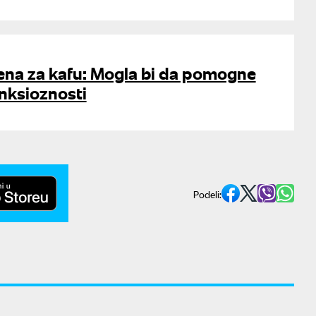
ena za kafu: Mogla bi da pomogne
anksioznosti
Podeli: