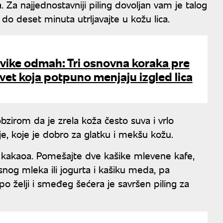
a. Za najjednostavniji piling dovoljan vam je talog
do deset minuta utrljavajte u kožu lica.
vike odmah: Tri osnovna koraka pre
vet koja potpuno menjaju izgled lica
zirom da je zrela koža često suva i vrlo
lje, koje je dobro za glatku i mekšu kožu.
i kakaoa. Pomešajte dve kašike mlevene kafe,
nog mleka ili jogurta i kašiku meda, pa
 po želji i smeđeg šećera je savršen piling za