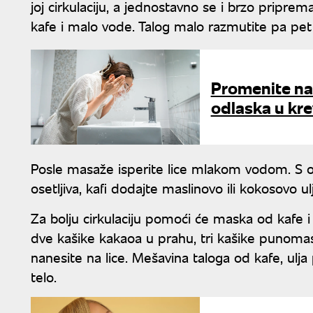
joj cirkulaciju, a jednostavno se i brzo priprem
kafe i malo vode. Talog malo razmutite pa pet 
Promenite na
odlaska u kre
Posle masaže isperite lice mlakom vodom. S ob
osetljiva, kafi dodajte maslinovo ili kokosovo u
Za bolju cirkulaciju pomoći će maska od kafe 
dve kašike kakaoa u prahu, tri kašike punomas
nanesite na lice. Mešavina taloga od kafe, ulja
telo.