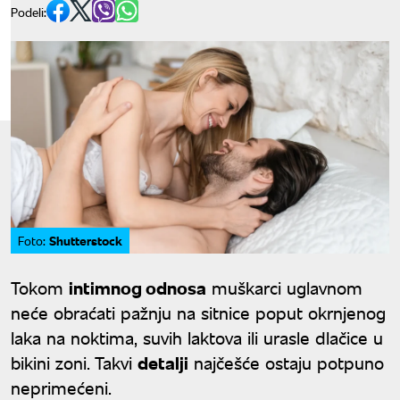
Podeli:
Shutterstock
Foto:
Tokom
intimnog odnosa
muškarci uglavnom
neće obraćati pažnju na sitnice poput okrnjenog
laka na noktima, suvih laktova ili urasle dlačice u
bikini zoni. Takvi
detalji
najčešće ostaju potpuno
neprimećeni.