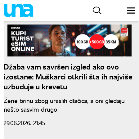
Džaba vam savršen izgled ako ovo
izostane: Muškarci otkrili šta ih najviše
uzbuđuje u krevetu
Žene brinu zbog uraslih dlačica, a oni gledaju
nešto sasvim drugo
29.06.2026. 21:45