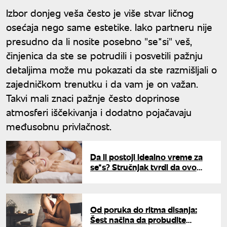
Izbor donjeg veša često je više stvar ličnog
osećaja nego same estetike. Iako partneru nije
presudno da li nosite posebno "se*si" veš,
činjenica da ste se potrudili i posvetili pažnju
detaljima može mu pokazati da ste razmišljali o
zajedničkom trenutku i da vam je on važan.
Takvi mali znaci pažnje često doprinose
atmosferi iščekivanja i dodatno pojačavaju
međusobnu privlačnost.
Da li postoji idealno vreme za
se*s? Stručnjak tvrdi da ovo
doba dana treba izbegavati
Od poruka do ritma disanja:
Šest načina da probudite