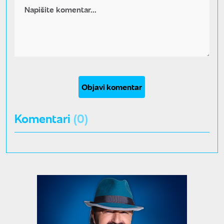
Objavi komentar
Komentari
(0)