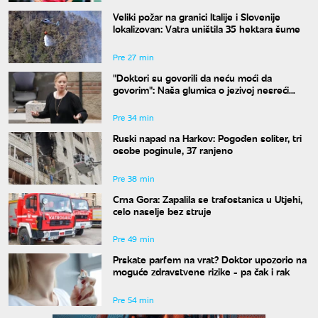
Veliki požar na granici Italije i Slovenije
lokalizovan: Vatra uništila 35 hektara šume
Pre 27 min
"Doktori su govorili da neću moći da
govorim": Naša glumica o jezivoj nesreći
koju je doživela
Pre 34 min
Ruski napad na Harkov: Pogođen soliter, tri
osobe poginule, 37 ranjeno
Pre 38 min
Crna Gora: Zapalila se trafostanica u Utjehi,
celo naselje bez struje
Pre 49 min
Prskate parfem na vrat? Doktor upozorio na
moguće zdravstvene rizike - pa čak i rak
Pre 54 min