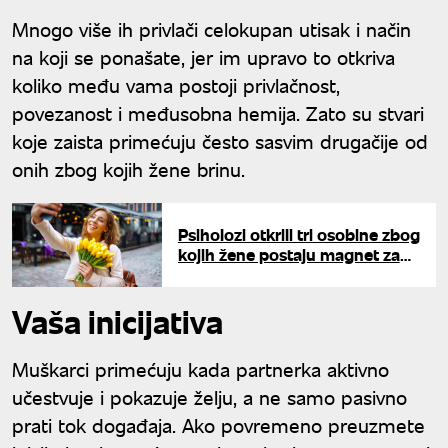
Mnogo više ih privlači celokupan utisak i način
na koji se ponašate, jer im upravo to otkriva
koliko među vama postoji privlačnost,
povezanost i međusobna hemija. Zato su stvari
koje zaista primećuju često sasvim drugačije od
onih zbog kojih žene brinu.
Psiholozi otkrili tri osobine zbog
kojih žene postaju magnet za
zrele muškarce
Vaša inicijativa
Muškarci primećuju kada partnerka aktivno
učestvuje i pokazuje želju, a ne samo pasivno
prati tok događaja. Ako povremeno preuzmete