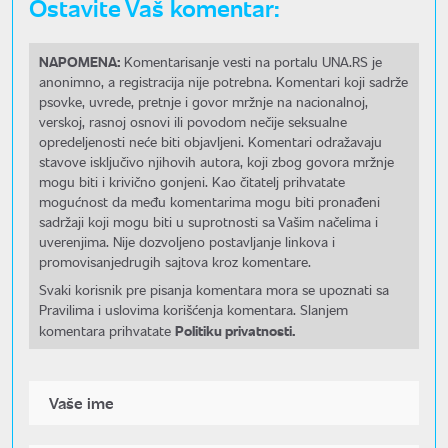
Ostavite Vaš komentar:
NAPOMENA:
Komentarisanje vesti na portalu UNA.RS je
anonimno, a registracija nije potrebna. Komentari koji sadrže
psovke, uvrede, pretnje i govor mržnje na nacionalnoj,
verskoj, rasnoj osnovi ili povodom nečije seksualne
opredeljenosti neće biti objavljeni. Komentari odražavaju
stavove isključivo njihovih autora, koji zbog govora mržnje
mogu biti i krivično gonjeni. Kao čitatelj prihvatate
mogućnost da među komentarima mogu biti pronađeni
sadržaji koji mogu biti u suprotnosti sa Vašim načelima i
uverenjima. Nije dozvoljeno postavljanje linkova i
promovisanjedrugih sajtova kroz komentare.
Svaki korisnik pre pisanja komentara mora se upoznati sa
Pravilima i uslovima korišćenja komentara. Slanjem
Politiku privatnosti.
komentara prihvatate