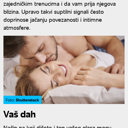
zajedničkim trenucima i da vam prija njegova
blizina. Upravo takvi suptilni signali često
doprinose jačanju povezanosti i intimne
atmosfere.
Shutterstock
Foto:
Vaš dah
Način na koji dišete i ton vašeg glasa mogu