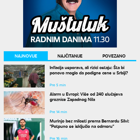
NAJNOVIJE
NAJČITANIJE
POVEZANO
Inflacija usporava, ali rizici ostaju: Šta bi
ponovo moglo da podigne cene u Srbiji?
Pre 5 min
Alarm u Evropi: Više od 240 slučajeva
groznice Zapadnog Nila
Pre 14 min
Murinjo bez milosti prema Bernardu Silvi:
"Potpuno se isključio na odmoru"
Pre 16 min