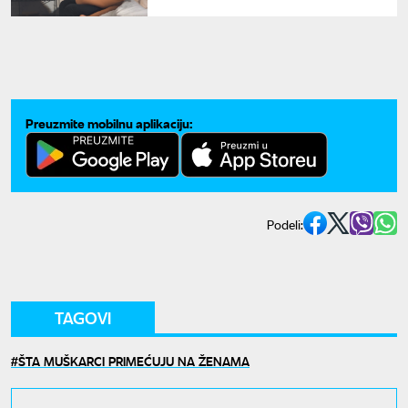
erotske fantazije i duboko se
povežete sa partnerom
Preuzmite mobilnu aplikaciju:
Podeli:
TAGOVI
ŠTA MUŠKARCI PRIMEĆUJU NA ŽENAMA