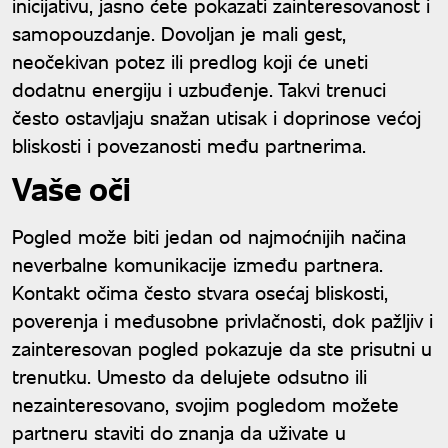
inicijativu, jasno ćete pokazati zainteresovanost i
samopouzdanje. Dovoljan je mali gest,
neočekivan potez ili predlog koji će uneti
dodatnu energiju i uzbuđenje. Takvi trenuci
često ostavljaju snažan utisak i doprinose većoj
bliskosti i povezanosti među partnerima.
Vaše oči
Pogled može biti jedan od najmoćnijih načina
neverbalne komunikacije između partnera.
Kontakt očima često stvara osećaj bliskosti,
poverenja i međusobne privlačnosti, dok pažljiv i
zainteresovan pogled pokazuje da ste prisutni u
trenutku. Umesto da delujete odsutno ili
nezainteresovano, svojim pogledom možete
partneru staviti do znanja da uživate u