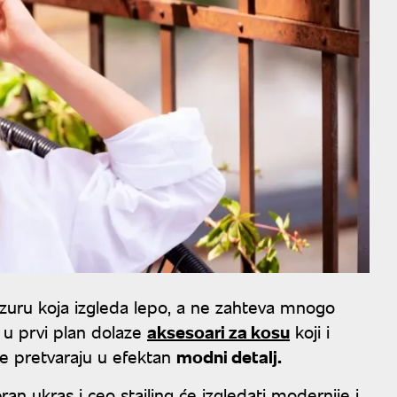
izuru koja izgleda lepo, a ne zahteva mnogo
 u prvi plan dolaze
aksesoari za kosu
koji i
ase pretvaraju u efektan
modni detalj.
an ukras i ceo stajling će izgledati modernije i