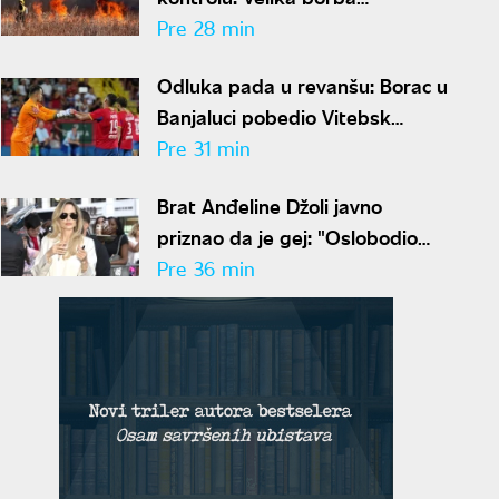
vatrogasaca sa vatrenom
Pre 28 min
stihijom
Odluka pada u revanšu: Borac u
Banjaluci pobedio Vitebsk
minimalnim rezultatom
Pre 31 min
Brat Anđeline Džoli javno
priznao da je gej: "Oslobodio
sam se"
Pre 36 min