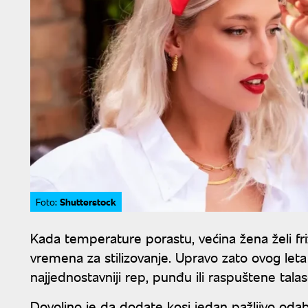
Shutterstock
Foto:
Kada temperature porastu, većina žena želi fr
vremena za stilizovanje. Upravo zato ovog leta
najjednostavniji rep, punđu ili raspuštene tal
Dovoljno je da dodate kosi jedan pažljivo odabr