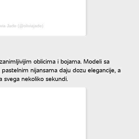
ivia Jade (@oliviajade)
zanimljivijim oblicima i bojama. Modeli sa
 pastelnim nijansama daju dozu elegancije, a
a svega nekoliko sekundi.