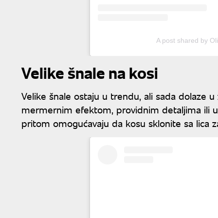
A post shared by Ol
Velike šnale na kosi
Velike šnale ostaju u trendu, ali sada dolaze u 
mermernim efektom, providnim detaljima ili u
pritom omogućavaju da kosu sklonite sa lica z