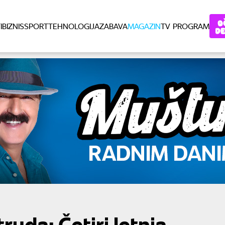
I
BIZNIS
SPORT
TEHNOLOGIJA
ZABAVA
MAGAZIN
TV PROGRAM
ruda: Četiri letnja