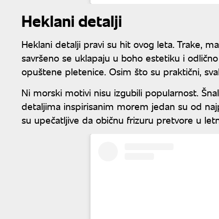
Heklani detalji
Heklani detalji pravi su hit ovog leta. Trake, 
savršeno se uklapaju u boho estetiku i odlično 
opuštene pletenice. Osim što su praktični, svak
Ni morski motivi nisu izgubili popularnost. Šna
detaljima inspirisanim morem jedan su od naj
su upečatljive da običnu frizuru pretvore u let