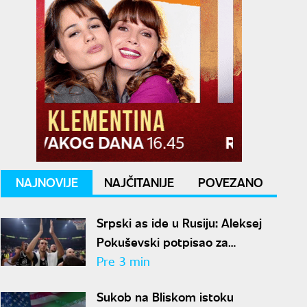
NAJNOVIJE
NAJČITANIJE
POVEZANO
Srpski as ide u Rusiju: Aleksej
Pokuševski potpisao za
Lokomotivu
Pre 3 min
Sukob na Bliskom istoku