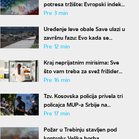
potresa tržište: Evropski indeksi
idu ka rekordnim nivoima, nafta
Pre 3 min
Brent poskupela
Uređenje leve obale Save ulazi u
završnu fazu: Evo kada se
očekuje završetak radova
Pre 12 min
Kraj neprijatnim mirisima: Sve
što vam treba za svež frižider
košta manje od 50 dinara
Pre 16 min
Tzv. Kosovska policija privela tri
policajca MUP-a Srbije na
Jarinju: Dvojica pušteni, jedan
Pre 17 min
zadržan
Požar u Trebinju stavljen pod
kontrolu: Velika borba