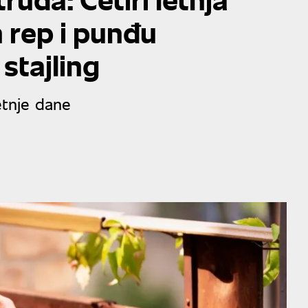
 rep i punđu
stajling
etnje dane