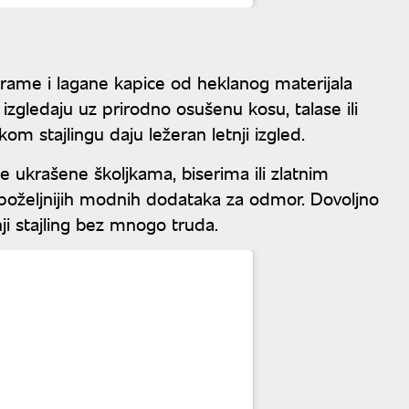
marame i lagane kapice od heklanog materijala
izgledaju uz prirodno osušenu kosu, talase ili
om stajlingu daju ležeran letnji izgled.
le ukrašene školjkama, biserima ili zlatnim
poželjnijih modnih dodataka za odmor. Dovoljno
nji stajling bez mnogo truda.