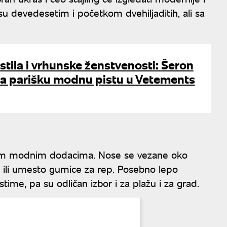
 su devedesetim i početkom dvehiljaditih, ali sa
tila i vrhunske ženstvenosti: Šeron
la parišku modnu pistu u Vetements
im modnim dodacima. Nose se vezane oko
 ili umesto gumice za rep. Posebno lepo
stime, pa su odličan izbor i za plažu i za grad.