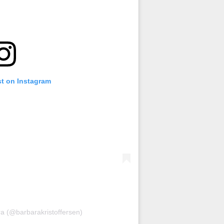
st on Instagram
ra (@barbarakristoffersen)