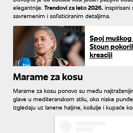
elegantnije.
Trendovi za leto 2026.
inspirisani
savremenim i sofisticiranim detaljima.
Spoj muškog s
Stoun pokori
kreaciji
Marame za kosu
Marame za kosu ponovo su među najtraženij
glave u mediteranskom stilu, oko niske punđe
izgledaju uz lanene haljine, košulje i kupaće ko