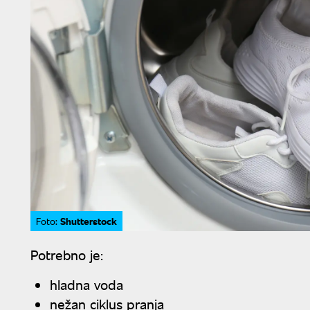
Shutterstock
Foto:
Potrebno je:
hladna voda
nežan ciklus pranja