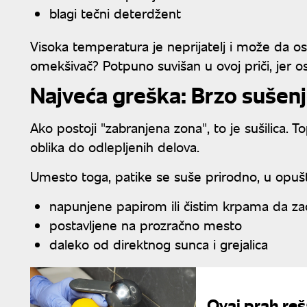
blagi tečni deterdžent
Visoka temperatura je neprijatelj i može da osl
omekšivač? Potpuno suvišan u ovoj priči, jer os
Najveća greška: Brzo sušen
Ako postoji "zabranjena zona", to je sušilica. 
oblika do odlepljenih delova.
Umesto toga, patike se suše prirodno, u opu
napunjene papirom ili čistim krpama da z
postavljene na prozračno mesto
daleko od direktnog sunca i grejalica
Ovaj prah re