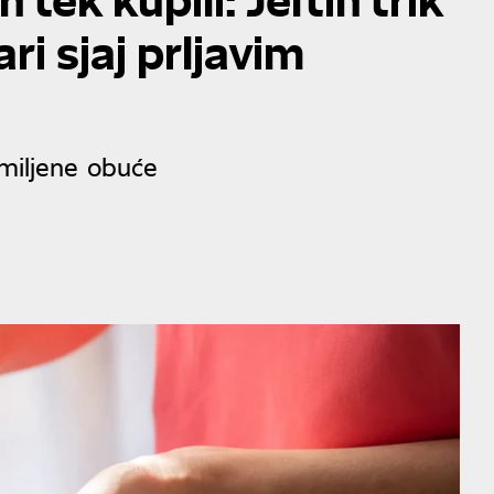
ri sjaj prljavim
omiljene obuće