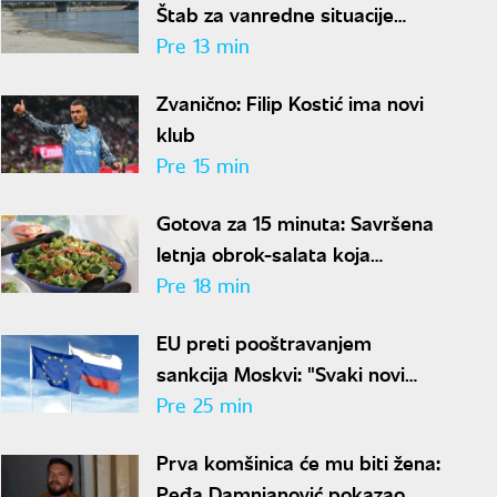
Štab za vanredne situacije
zabranio nepotrebnu potrošnju
Pre 13 min
vode
Zvanično: Filip Kostić ima novi
klub
Pre 15 min
Gotova za 15 minuta: Savršena
letnja obrok-salata koja
osvežava, dugo drži sitost i ima
Pre 18 min
malo kalorija
EU preti pooštravanjem
sankcija Moskvi: "Svaki novi
napad na Ukrajinu dodatni je
Pre 25 min
razlog za pritisak"
Prva komšinica će mu biti žena:
Peđa Damnjanović pokazao