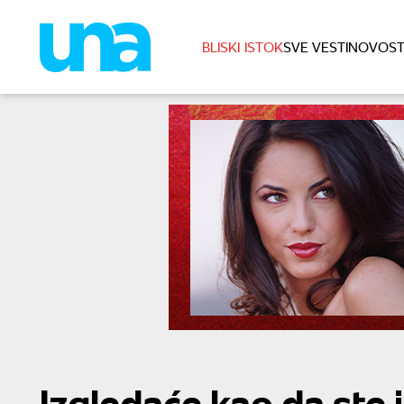
BLISKI ISTOK
SVE VESTI
NOVOST
Izgledaće kao da ste ih