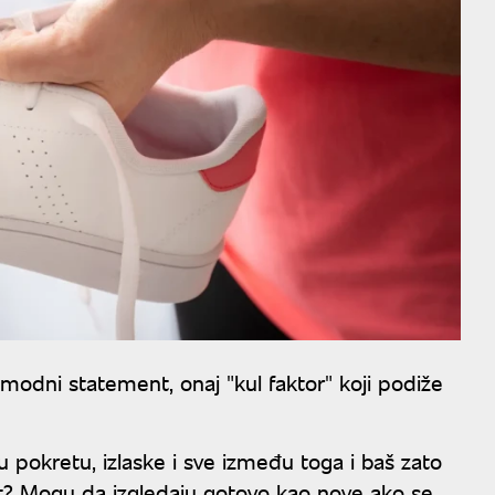
odni statement, onaj "kul faktor" koji podiže
u pokretu, izlaske i sve između toga i baš zato
est? Mogu da izgledaju gotovo kao nove ako se