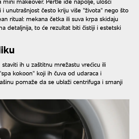
mini makeover. Pertle ide napolje, ulošci
i unutrašnjost često kriju više "života" nego što
ean ritual: mekana četka ili suva krpa skidaju
detaljnija, to će rezultat biti čistiji i estetski
liku
taviti ih u zaštitnu mrežastu vrećicu ili
spa kokoon" koji ih čuva od udaraca i
ašinu pomaže da se ublaži centrifuga i smanji