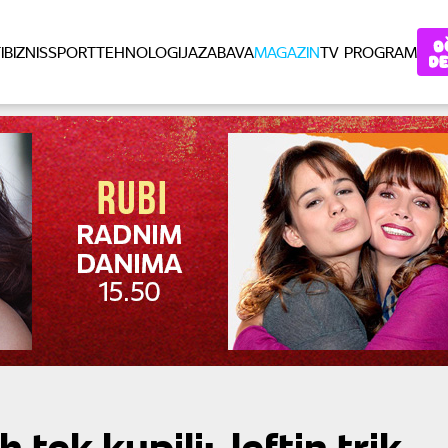
I
BIZNIS
SPORT
TEHNOLOGIJA
ZABAVA
MAGAZIN
TV PROGRAM
 tek kupili: Jeftin trik