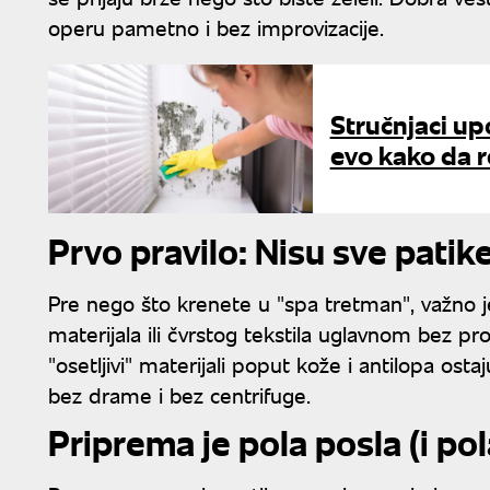
operu pametno i bez improvizacije.
Stručnjaci up
evo kako da 
Prvo pravilo: Nisu sve patik
Pre nego što krenete u "spa tretman", važno j
materijala ili čvrstog tekstila uglavnom bez pro
"osetljivi" materijali poput kože i antilopa osta
bez drame i bez centrifuge.
Priprema je pola posla (i po