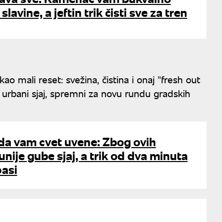
 slavine, a jeftin trik čisti sve za tren
ao mali reset: svežina, čistina i onaj "fresh out
j urbani sjaj, spremni za novu rundu gradskih
da vam cvet uvene: Zbog ovih
nije gube sjaj, a trik od dva minuta
pasi