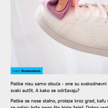
Shutterstock
Foto:
Patike nisu samo obuća - one su svakodnevni m
svaki autfit. A kako se održavaju?
Patike se nose stalno, prolaze kroz grad, kafu 
se prljaju brže nego što biste želeli. Dobra v