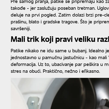
Pre samog pranja, patike se pripremaju kao za 
takođe - jer zaslužuju poseban tretman. Uglovi 
deluje na prvi pogled. Zatim dolazi brzi pre-cl
prašinu, blato i gradske tragove. Što je priprema 
savršeniji.
Mali trik koji pravi veliku raz
Patike nikako ne idu same u bubanj. Idealno je s
jednostavno u pamučnu jastučnicu - kao mali "
deformacija. Uz to, ubacivanje par peškira u m
stres na obući. Praktično, nežno i efikasno.