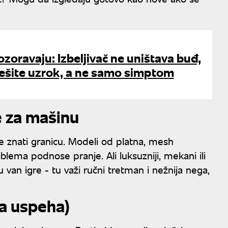
ozoravaju: Izbeljivač ne uništava buđ,
rešite uzrok, a ne samo simptom
e za mašinu
e znati granicu. Modeli od platna, mesh
blema podnose pranje. Ali luksuzniji, mekani ili
ju van igre - tu važi ručni tretman i nežnija nega,
la uspeha)