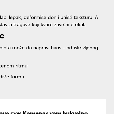
abi lepak, deformiše đon i uništi teksturu. A
tavlja tragove koji kvare završni efekat.
je
Toplota može da napravi haos - od iskrivljenog
štenom ritmu:
adrže formu
šava sve: Kamenac vam bukvalno