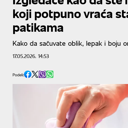
koji potpuno vraća sta
patikama
Kako da sačuvate oblik, lepak i boju 
17.05.2026. 14:53
Podeli: