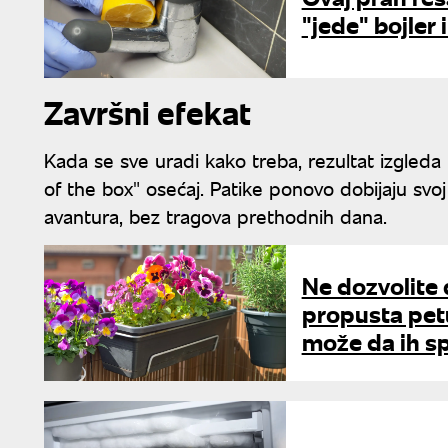
"jede" bojler i
Završni efekat
Kada se sve uradi kako treba, rezultat izgleda k
of the box" osećaj. Patike ponovo dobijaju svo
avantura, bez tragova prethodnih dana.
Ne dozvolite 
propusta petu
može da ih s