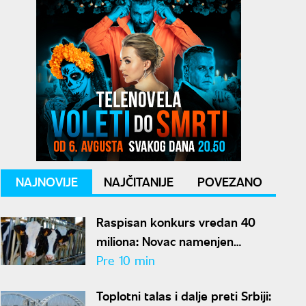
NAJNOVIJE
NAJČITANIJE
POVEZANO
Raspisan konkurs vredan 40
miliona: Novac namenjen
stočarima u Vojvodini
Pre 10 min
Toplotni talas i dalje preti Srbiji: