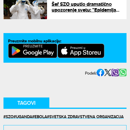
Šef SZO uputio dramatično
upozorenje svetu: "Epidemija
nas prevazilazi, 220 preminulih"
Preuzmite mobilnu aplikaciju:
Podeli:
TAGOVI
SZO
UGANDA
EBOLA
SVETSKA ZDRAVSTVENA ORGANIZACIJA