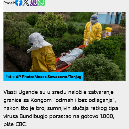
Podeli:
AP Photo/Moses Sawasawa/Tanjug
Foto:
Vlasti Ugande su u sredu naložile zatvaranje
granice sa Kongom "odmah i bez odlaganja",
nakon što je broj sumnjivih slučaja retkog tipa
virusa Bundibugjo porastao na gotovo 1.000,
piše CBC.