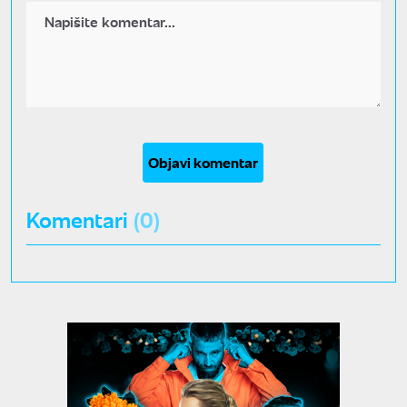
Objavi komentar
Komentari
(0)