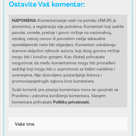
Ostavite Vaš komentar:
NAPOMENA:
Komentarisanje vesti na portalu UNA.RS je
anonimno, a registracija nije potrebna. Komentari koji sadrže
psovke, uvrede, pretnje i govor mržnje na nacionalnoj,
verskoj, rasnoj osnovi ili povodom nečije seksualne
opredeljenosti neće biti objavljeni. Komentari odražavaju
stavove isključivo njihovih autora, koji zbog govora mržnje
mogu biti i krivično gonjeni. Kao čitatelj prihvatate
mogućnost da među komentarima mogu biti pronađeni
sadržaji koji mogu biti u suprotnosti sa Vašim načelima i
uverenjima. Nije dozvoljeno postavljanje linkova i
promovisanjedrugih sajtova kroz komentare.
Svaki korisnik pre pisanja komentara mora se upoznati sa
Pravilima i uslovima korišćenja komentara. Slanjem
Politiku privatnosti.
komentara prihvatate