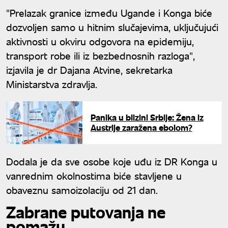
"Prelazak granice između Ugande i Konga biće
dozvoljen samo u hitnim slučajevima, uključujući
aktivnosti u okviru odgovora na epidemiju,
transport robe ili iz bezbednosnih razloga",
izjavila je dr Dajana Atvine, sekretarka
Ministarstva zdravlja.
Panika u blizini Srbije: Žena iz
Austrije zaražena ebolom?
Dodala je da sve osobe koje uđu iz DR Konga u
vanrednim okolnostima biće stavljene u
obaveznu samoizolaciju od 21 dan.
Zabrane putovanja ne
pomažu