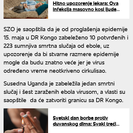
Hitno upozorenje lekara: Ova
infekcija masovno kosi ljude
tokom letnjih meseci
SZO je saopštila da je od proglašenja epidemije
15. maja u DR Kongo zabeleženo 10 potvrđenih i
223 sumnjiva smrtna slučaja od ebole, uz
upozorenje da bi stvarne razmere epidemije
mogle da budu znatno veće jer je virus
određeno vreme neotkriveno cirkulisao.
Susedna Uganda je zabeležila jedan smrtni
slučaj i šest zaraženih ebola virusom, a vlasti su
saopštile da će zatvoriti granicu sa DR Kongo.
Svetski dan borbe protiv
duvanskog dima: Svaki treći
punoletni građanin Srbije puši