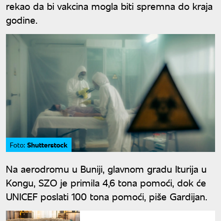
rekao da bi vakcina mogla biti spremna do kraja
godine.
Shutterstock
Foto:
Na aerodromu u Buniji, glavnom gradu Iturija u
Kongu, SZO je primila 4,6 tona pomoći, dok će
UNICEF poslati 100 tona pomoći, piše Gardijan.