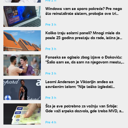
Pre 2 h
Windows vam se sporo pokreće? Pre nego
što reinstalirate sistem, probajte ove tri
komande
Pre 3 h
Koliko traju solarni paneli? Mnogi misle da
posle 25 godina prestaju da rade, istina je
drugačija
Pre 3 h
Fonseka se oglasio zbog izjave o Đokoviću:
"Šalio sam se, da sam na njegovom mestu,
uradio bih isto"
Pre 3 h
Leomi Anderson je Viktorijin anđeo sa
savršenim telom: "Nije teško izgledati
dobro"
Pre 3 h
Šta je sve potrebno za vožnju van Srbije:
Gde važi srpska dozvola, gde treba MVD, a
gde zelena karta
Pre 4 h