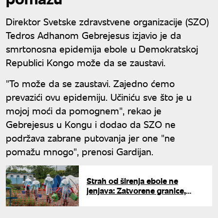
Direktor Svetske zdravstvene organizacije (SZO)
Tedros Adhanom Gebrejesus izjavio je da
smrtonosna epidemija ebole u Demokratskoj
Republici Kongo može da se zaustavi.
"To može da se zaustavi. Zajedno ćemo
prevazići ovu epidemiju. Učiniću sve što je u
mojoj moći da pomognem", rekao je
Gebrejesus u Kongu i dodao da SZO ne
podržava zabrane putovanja jer one "ne
pomažu mnogo", prenosi Gardijan.
Strah od širenja ebole ne
jenjava: Zatvorene granice,
uvodi se obavezan karantin