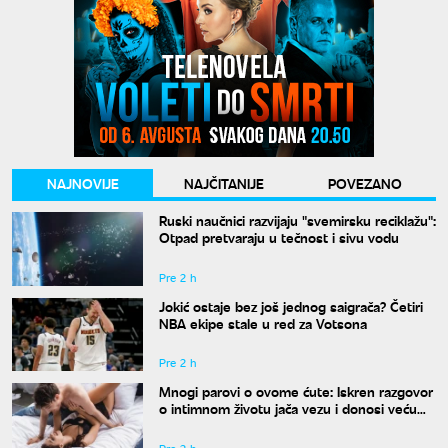
NAJNOVIJE
NAJČITANIJE
POVEZANO
Ruski naučnici razvijaju "svemirsku reciklažu":
Otpad pretvaraju u tečnost i sivu vodu
Pre 2 h
Jokić ostaje bez još jednog saigrača? Četiri
NBA ekipe stale u red za Votsona
Pre 2 h
Mnogi parovi o ovome ćute: Iskren razgovor
o intimnom životu jača vezu i donosi veću
bliskost