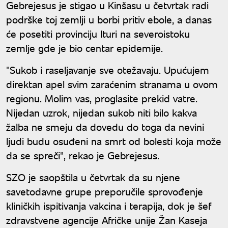
Gebrejesus je stigao u Kinšasu u četvrtak radi
podrške toj zemlji u borbi pritiv ebole, a danas
će posetiti provinciju Ituri na severoistoku
zemlje gde je bio centar epidemije.
"Sukob i raseljavanje sve otežavaju. Upućujem
direktan apel svim zaraćenim stranama u ovom
regionu. Molim vas, proglasite prekid vatre.
Nijedan uzrok, nijedan sukob niti bilo kakva
žalba ne smeju da dovedu do toga da nevini
ljudi budu osuđeni na smrt od bolesti koja može
da se spreči", rekao je Gebrejesus.
SZO je saopštila u četvrtak da su njene
savetodavne grupe preporučile sprovođenje
kliničkih ispitivanja vakcina i terapija, dok je šef
zdravstvene agencije Afričke unije Žan Kaseja